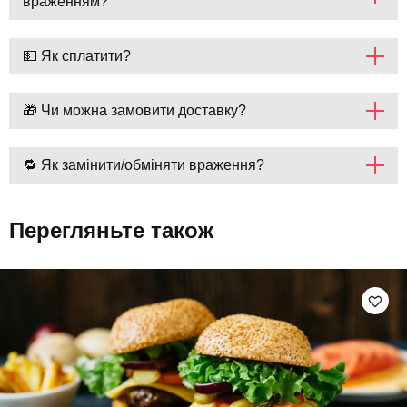
враженням?
💵 Як сплатити?
🎁 Чи можна замовити доставку?
🔁 Як замінити/обміняти враження?
Перегляньте також