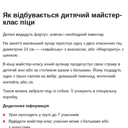
Як відбувається дитячий майстер-
клас піци
Дитині видадуть фартух, ковпак і необхідний інвентар.
На занятті маленький кухар приготує одну з двох класичних піц
діаметром 23 см — «гавайську» з ананасом, або «Маргариту» з
шинкою.
В кінці майстер-класу юний кулінар продегустує свою страву в
дитячій зоні або за столиком разом з батьками. Йому подадуть
один з трьох напоїв на вибір: домашній лимонад, молочний
коктейль або сік.
Також можна забрати піцу із собою. Її упакують в спеціальну
коробку.
Додаткова інформація
Урок проходить у групі до 7 учасників.
Відвідати майстер-клас учасник може з батьками або
з дорослим.