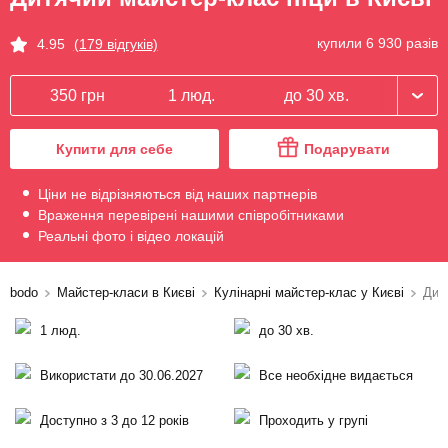
купили 6 930 разів
4.95
(179 відгуків)
350 грн
1 люд.
до 30 хв.
Купити для себе
Подарувати
Ціни не відрізняються від наших партнерів
Враження перевірені нашими співробітниками
Реальні фото і відео локацій
bodo
Майстер-класи в Києві
Кулінарні майстер-клас у Києві
Дит
1 люд.
до 30 хв.
Використати до 30.06.2027
Все необхідне видається
Доступно з 3 до 12 років
Проходить у групі