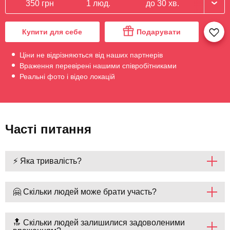
350 грн
1 люд.
до 30 хв.
Купити для себе
Подарувати
Ціни не відрізняються від наших партнерів
Враження перевірені нашими співробітниками
Реальні фото і відео локацій
Часті питання
⚡ Яка тривалість?
🤗 Скільки людей може брати участь?
🔝 Скільки людей залишилися задоволеними