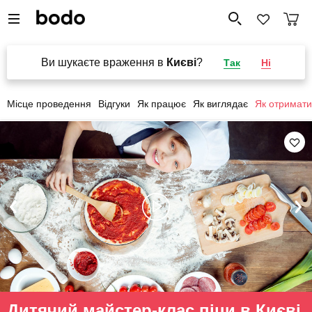
Ви шукаєте враження в
Києві
?
Так
Ні
Місце проведення
Відгуки
Як працює
Як виглядає
Як отримати
Дитячий майстер-клас піци в Києві