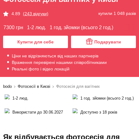
купили 1 048 разів
4.89
(243 відгуки)
7300 грн
1-2 люд.
1 год. зйомки (всього 2 год.)
Купити для себе
Подарувати
Ціни не відрізняються від наших партнерів
Враження перевірені нашими співробітниками
Реальні фото і відео локацій
bodo
Фотосесії в Києві
Фотосесія для вагітних
1-2 люд.
1 год. зйомки (всього 2 год.)
Використати до 30.06.2027
Доступно з 18 років
Як відбувається фотосесія для