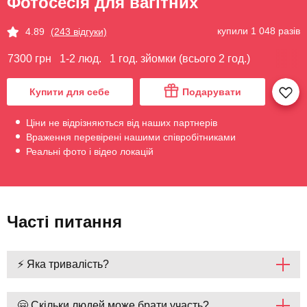
Фотосесія для вагітних
купили 1 048 разів
4.89
(243 відгуки)
7300 грн
1-2 люд.
1 год. зйомки (всього 2 год.)
Купити для себе
Подарувати
Ціни не відрізняються від наших партнерів
Враження перевірені нашими співробітниками
Реальні фото і відео локацій
Часті питання
⚡ Яка тривалість?
🤗 Скільки людей може брати участь?