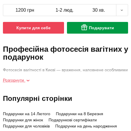
1200 грн
1-2 люд.
30 хв.
Купити для себе
Подарувати
Професійна фотосесія вагітних у
подарунок
Фотосесія вагітності в Києві — враження, наповнене особливими
емоціями. Майбутня мама відчуває радість, натхнення,
Розгорнути
передчуття, а також хвилювання, чи все вийде та чи не розчарує
фотозйомка. Наш подарунковий сертифікат на послугу в Україні
є гарантією позитивних емоцій. Ми пропонуємо купити
Популярні сторінки
абонемент на фотозйомку за доступною ціною в найкращому
салоні Києва. Його можна замовити в подарунок для подруги,
дружини, сестер або вибрати для себе.
Подарунки на 14 Лютого
Подарунки на 8 Березня
Подарунки для жінок
Подарункові сертифікати
Подарунки для чоловіків
Подарунки на день народження
Студійна фотозйомка для