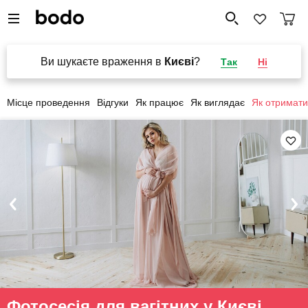
Ви шукаєте враження в
Києві
?
Так
Ні
Місце проведення
Відгуки
Як працює
Як виглядає
Як отримати
Фотосесія для вагітних у Києві