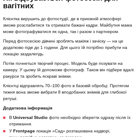
вагітних
Клієнтка вирушить до фотостудії, де в приємній атмосфері
зможе розслабитися та отримати бажані кадри. Майбутня мама
може фотографуватися як одна, так і разом з партнером.
Перед фотосесією дівчині зроблять макіяж і зачіску — на це
додатково піде до 1 години. Для цього їй потрібно прибути на
локацію заздалегідь.
Потім почнеться творчий процес. Модель буде позувати на
камеру. У цьому їй допоможе фотограф. Також він підбере вдалі
ракурси та зробить яскраві знімки.
Клієнтці відправлять 70–100 фото в базовій обробці. Протягом
тижня вона зможе вибрати 8 вподобаних знімків для глибокої
ретуші.
Додаткова інформація
В
Universal Studio
фото необхідно зберегти одразу після їх
отримання.
У
Frontpage
локація «Сад» розташована надворі,