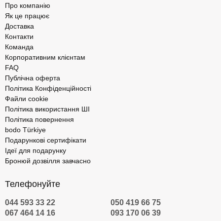
Про компанію
клієнтів.
Як це працює
Доставка
Подарунковий сертифікат на
Контакти
фотосесію для вагітних від bodo
Команда
Корпоративним клієнтам
FAQ
Хтось із відомих одного разу сказав, що фотографія на мить
Публічна оферта
зупиняє перебіг життя. Інший автор зазначив, що на фотознімку
Політика Конфіденційності
буває більше правди, ніж у житті. А третій наголосив, що
Файли cookie
найкращий спосіб згадати історію з фото — заплющити очі.
Політика використання ШІ
Феномен фотографування важливих моментів намагаються
Політика повернення
досліджувати давно. Але єдиний незаперечний факт —
bodo Türkiye
фотографії потрібні нам як пам'ять та можливість насолодитися
Подарункові сертифікати
хвилиною, яку ми бажаємо закарбувати на знімку.
Ідеї для подарунку
Фотосесія для вагітних у Києві — найкраща ідея для
Бронюй дозвілля завчасно
атмосферного проведення часу з чоловіком або наодинці зі
своїм щастям. На сайті доступні відеоогляди та фото з локацій,
Телефонуйте
які допоможуть вибрати комфортне місце зйомки. Також є
реальні відгуки клієнтів.
044 593 33 22
050 419 66 75
067 464 14 16
093 170 06 39