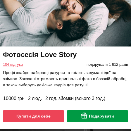
Фотосесія Love Story
104 відгуки
подарували 1 812 разів
Профі знайде найкращі ракурси та втілить задумані ідеї на
знімках. Закохані отримають оригінальні фото в базовій обробці,
а також виберуть декілька кадрів для ретуші.
10000 грн
2 люд.
2 год. зйомки (всього 3 год.)
Купити для себе
Подарувати