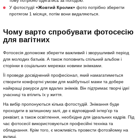
тому потрібно одягатись за погодою.
У фотостудії
«Жовтий Кролик»
фото потрібно зберегти
протягом 1 місяця, потім вони видаляються.
Чому варто спробувати фотосесію
для вагітних
Фотосесія допоможе зберегти важливий і зворушливий період
для молодих батьків. А також поповнить спільний альбом і
сторінки в соціальних мережах новими знімками.
Її проведе досвідчений професіонал, який намагатиметься
створити комфортні умови для майбутньої мами та добере
найкращі ракурси для вдалих знімків. Він підтримає творчі ідеї
учасниці та втілить їх у життя.
На вибір пропонуються кілька фотостудій. Знімання буде
проходити в затишному залі, де є відповідний інтер'єр та
реквізит, а також освітлення, необхідне для ідеальних кадрів. Під
час фотосесії використовуються професійні техніка та
обладнання. Крім того, є можливість провести фотозйомку на
вулиці.