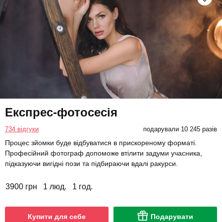
Експрес-фотосесія
734 відгуки
подарували 10 245 разів
Процес зйомки буде відбуватися в прискореному форматі.
Професійний фотограф допоможе втілити задуми учасника,
підказуючи вигідні пози та підбираючи вдалі ракурси.
3900 грн
1 люд.
1 год.
Купити для себе
Подарувати