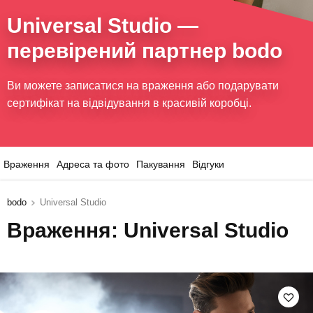
Universal Studio
—
перевірений партнер bodo
Ви можете записатися на враження або подарувати
сертифікат на відвідування в красивій коробці.
Враження
Адреса та фото
Пакування
Відгуки
bodo
Universal Studio
Враження: Universal Studio