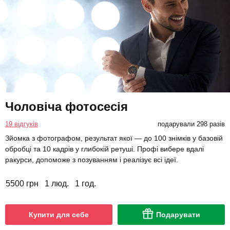
Чоловіча фотосесія
19 відгуків
подарували 298 разів
Зйомка з фотографом, результат якої — до 100 знімків у базовій
обробці та 10 кадрів у глибокій ретуші. Профі вибере вдалі
ракурси, допоможе з позуванням і реалізує всі ідеї.
5500 грн
1 люд.
1 год.
Купити для себе
Подарувати