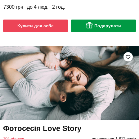
7300 грн
до 4 люд.
2 год.
Купити для себе
Подарувати
Фотосесія Love Story
104 відгуки
подарували 1 812 разів