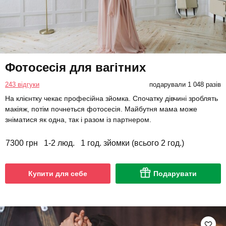
Фотосесія для вагітних
243 відгуки
подарували 1 048 разів
На клієнтку чекає професійна зйомка. Спочатку дівчині зроблять
макіяж, потім почнеться фотосесія. Майбутня мама може
зніматися як одна, так і разом із партнером.
7300 грн
1-2 люд.
1 год. зйомки (всього 2 год.)
Купити для себе
Подарувати