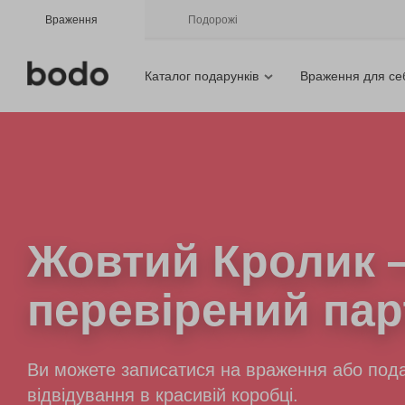
Враження
Подорожі
Каталог подарунків
Враження для се
Жовтий Кролик
перевірений пар
Ви можете записатися на враження або пода
відвідування в красивій коробці.