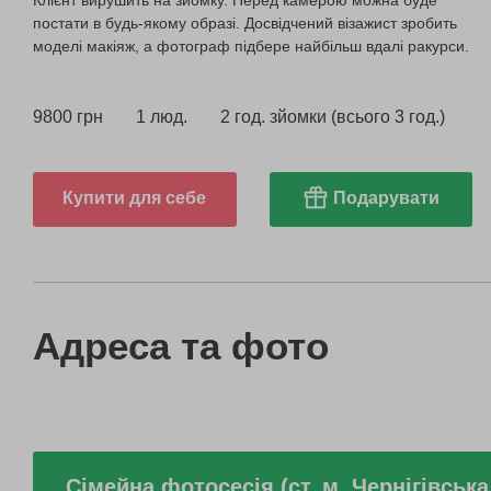
Клієнт вирушить на зйомку. Перед камерою можна буде
постати в будь-якому образі. Досвідчений візажист зробить
моделі макіяж, а фотограф підбере найбільш вдалі ракурси.
9800 грн
1 люд.
2 год. зйомки (всього 3 год.)
Купити для себе
Подарувати
Адреса та фото
Сімейна фотосесія (ст. м. Чернігівська