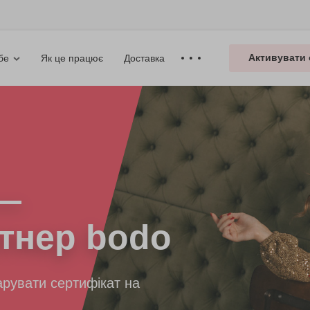
Активувати 
Як це працює
Доставка
бе
—
тнер bodo
рувати сертифікат на