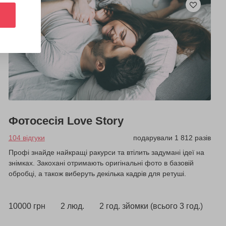
Фотосесія Love Story
104 відгуки
подарували 1 812 разів
Профі знайде найкращі ракурси та втілить задумані ідеї на
знімках. Закохані отримають оригінальні фото в базовій
обробці, а також виберуть декілька кадрів для ретуші.
10000 грн
2 люд.
2 год. зйомки (всього 3 год.)