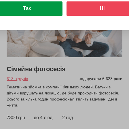
Так
Ні
Сімейна фотосесія
613 відгуків
подарували 6 623 рази
Тематична зйомка в компанії близьких людей. Батьки з
дітьми вирушать на локацію, де буде проходити фотосесія.
Всього за кілька годин професіонал втілить задумані ідеї в
життя.
7300 грн
до 4 люд.
2 год.