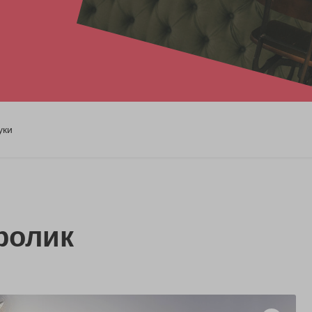
уки
ролик