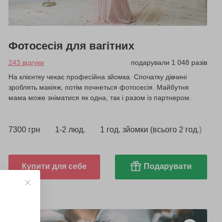
Фотосесія для вагітних
243 відгуки
подарували 1 048 разів
На клієнтку чекає професійна зйомка. Спочатку дівчині
зроблять макіяж, потім почнеться фотосесія. Майбутня
мама може зніматися як одна, так і разом із партнером.
7300 грн
1-2 люд.
1 год. зйомки (всього 2 год.)
Купити для себе
Подарувати