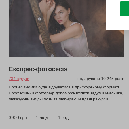
Експрес-фотосесія
734 відгуки
подарували 10 245 разів
Процес зйомки буде відбуватися в прискореному форматі.
Професійний фотограф допоможе втілити задуми учасника,
підказуючи вигідні пози та підбираючи вдалі ракурси.
3900 грн
1 люд.
1 год.