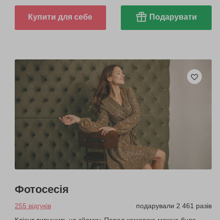
Купити для себе
Подарувати
Фотосесія
255 відгуків
подарували 2 461 разів