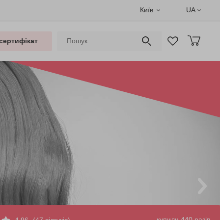
Київ
UA
сертифікат
купили 440 разів
4.96
(47 відгуків)