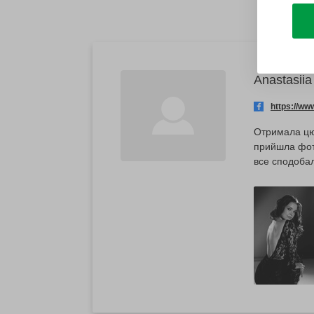
Anastasiia
https://w
Отримала цю 
прийшла фото
все сподоба