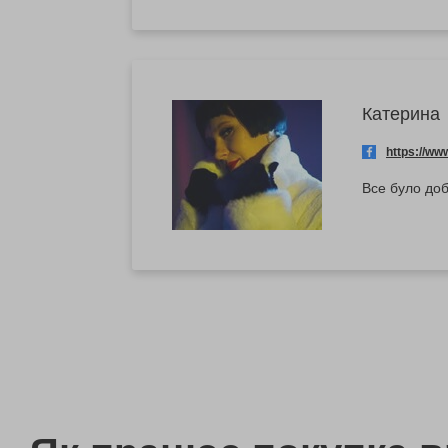
Катерина
https://w
Все було до