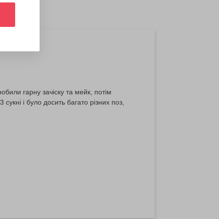
били гарну зачіску та мейк, потім
сукні і було досить багато різних поз,