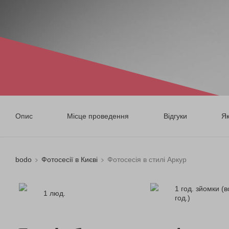
Опис
Місце проведення
Відгуки
Я
bodo
Фотосесії в Києві
Фотосесія в стилі Аркур
1 год. зйомки (в
1 люд.
год.)