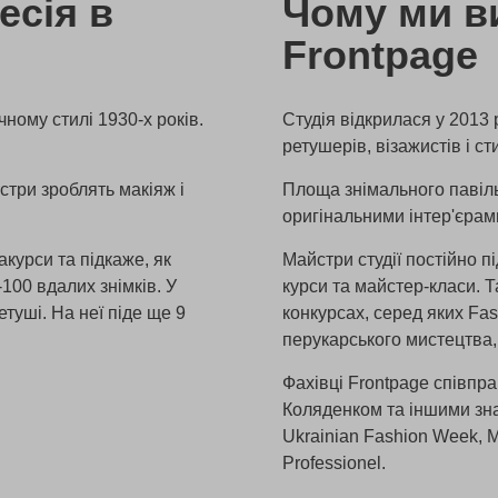
есія в
Чому ми в
Frontpage
чному стилі 1930-х років.
Студія відкрилася у 2013
ретушерів, візажистів і ст
стри зроблять макіяж і
Площа знімального павільйо
оригінальними інтер'єрам
курси та підкаже, як
Майстри студії постійно 
100 вдалих знімків. У
курси та майстер-класи. Т
туші. На неї піде ще 9
конкурсах, серед яких Fas
перукарського мистецтва, 
Фахівці Frontpage співпр
Коляденком та іншими зн
Ukrainian Fashion Week, M
Professionel.