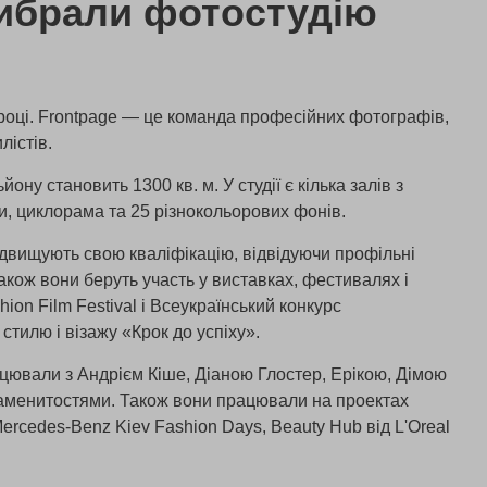
ибрали фотостудію
 році. Frontpage — це команда професійних фотографів,
илістів.
ну становить 1300 кв. м. У студії є кілька залів з
и, циклорама та 25 різнокольорових фонів.
підвищують свою кваліфікацію, відвідуючи профільні
акож вони беруть участь у виставках, фестивалях і
hion Film Festival і Всеукраїнський конкурс
стилю і візажу «Крок до успіху».
ацювали з Андрієм Кіше, Діаною Глостер, Ерікою, Дімою
аменитостями. Також вони працювали на проектах
ercedes-Benz Kiev Fashion Days, Beauty Hub від L'Oreal