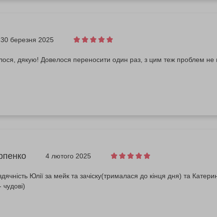
30 березня 2025
ося, дякую! Довелося переносити один раз, з цим теж проблем не 
рпенко
4 лютого 2025
дячність Юлії за мейк та зачіску(трималася до кінця дня) та Катери
 чудові)