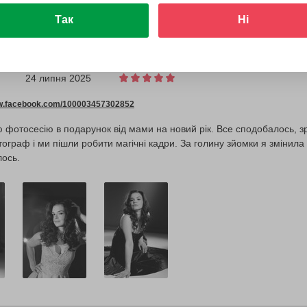
Так
Ні
24 липня 2025
ww.facebook.com/100003457302852
фотосесію в подарунок від мами на новий рік. Все сподобалось, зро
граф і ми пішли робити магічні кадри. За голину зйомки я змінила 3 
лось.