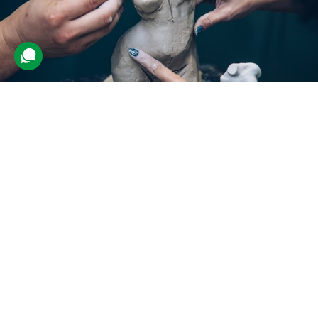
Створення скульптури для двох
355 відгуків
подарували 10 896 разів
Під керівництвом досвідченого майстра учасники враження
навчаться створювати скульптури за готовими ескізами. Їм
видадуть глину та покажуть, як працювати з матеріалом.
2100 грн
2 люд.
до 3 год.
Купити для себе