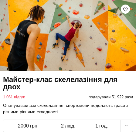
Майстер-клас скелелазіння для
двох
1 061 відгук
подарували 51 922 рази
Опанувавши ази скелелазіння, спортсмени подолають траси з
різними рівнями складності.
2000 грн
2 люд.
1 год.