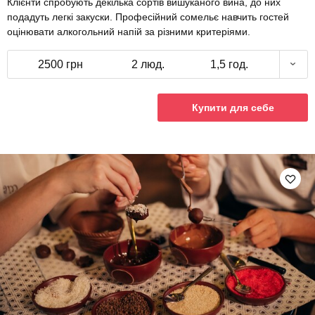
Клієнти спробують декілька сортів вишуканого вина, до них
подадуть легкі закуски. Професійний сомельє навчить гостей
оцінювати алкогольний напій за різними критеріями.
2500 грн
2 люд.
1,5 год.
Купити для себе