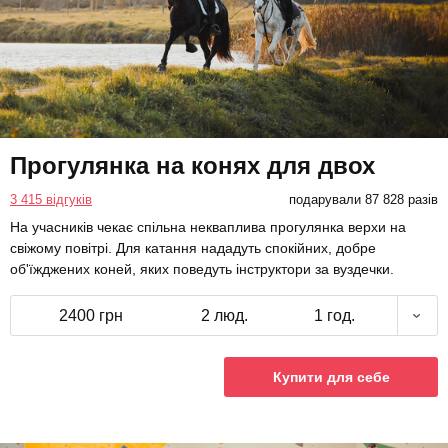
Прогулянка на конях для двох
3 415 відгуків
подарували 87 828 разів
На учасників чекає спільна некваплива прогулянка верхи на
свіжому повітрі. Для катання нададуть спокійних, добре
об'їжджених коней, яких поведуть інструктори за вуздечки.
2400 грн
2 люд.
1 год.
Купити для себе