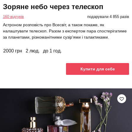
Зоряне небо через телескоп
160 відгуків
подарували 4 855 разів
Астроном розповість про Всесвіт, а також покаже, як
налаштувати телескоп. Разом з експертом пара спостерігатиме
за планетами, різноманітними сузір'ями і галактиками.
2000 грн
2 люд.
до 1 год.
Купити для себе