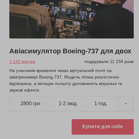
Авіасимулятор Boeing-737 для двох
1 143 відгуки
подарували 11 234 рази
На учасників враження чекає віртуальний політ на
авіатренажері Boeing-737. Модель літака реалістично
відтворена, а імітацію польоту доповнюють візуальні та
звукові ефекти.
2800 грн
1-2 люд.
1 год.
Купити для себе