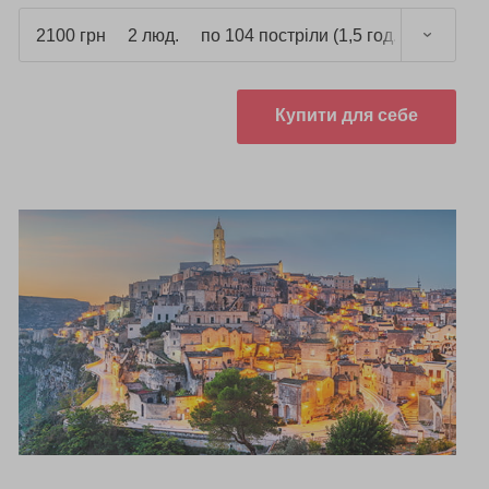
2100 грн
2 люд.
по 104 постріли (1,5 год.)
Купити для себе