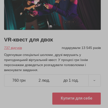
VR-квест для двох
737 відгуків
подарували 13 545 разів
Одягнувши спеціальні шоломи, друзі вирушать у
пригодницький віртуальний квест. У процесі гри їхнім
персонажам доведеться розгадувати головоломки і
виконувати завдання.
760 грн
2 люд.
до 1 год.
Купити для себе