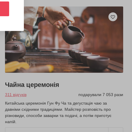
Чайна церемонія
311 відгуків
подарували 7 053 рази
Китайська церемонія Гун Фу Ча та дегустація чаю за
давніми східними традиціями. Майстер розповість про
різновиди, способи заварки та подачі, а потім приготує
напій.