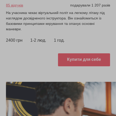
85 відгуків
подарували 1 207 разів
На учасника чекає віртуальний політ на легкому літаку під
наглядом досвідченого інструктора. Він ознайомиться із
базовими принципами керування та опанує основні
маневри.
2400 грн
1-2 люд.
1 год.
Купити для себе