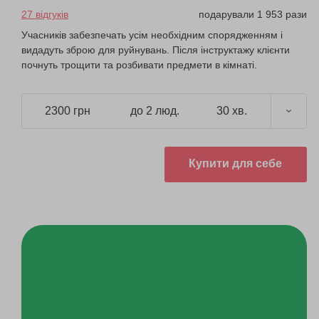
27 відгуків
подарували 1 953 рази
Учасників забезпечать усім необхідним спорядженням і
видадуть зброю для руйнувань. Після інструктажу клієнти
почнуть трощити та розбивати предмети в кімнаті.
2300 грн
до 2 люд.
30 хв.
Купити для себе