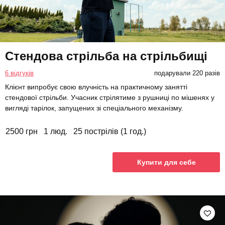
Стендова стрільба на стрільбищі
6 відгуків
подарували 220 разів
Клієнт випробує свою влучність на практичному занятті
стендової стрільби. Учасник стрілятиме з рушниці по мішенях у
вигляді тарілок, запущених зі спеціального механізму.
2500 грн
1 люд.
25 пострілів (1 год.)
Купити для себе