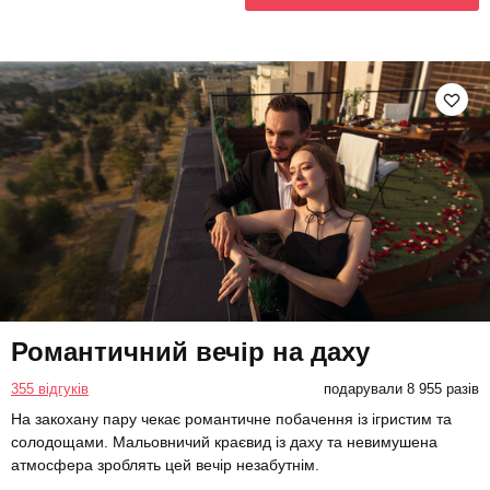
Романтичний вечір на даху
355 відгуків
подарували 8 955 разів
На закохану пару чекає романтичне побачення із ігристим та
солодощами. Мальовничий краєвид із даху та невимушена
атмосфера зроблять цей вечір незабутнім.