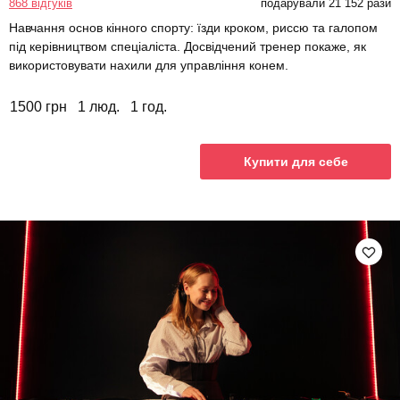
868 відгуків
подарували 21 152 рази
Навчання основ кінного спорту: їзди кроком, риссю та галопом
під керівництвом спеціаліста. Досвідчений тренер покаже, як
використовувати нахили для управління конем.
1500 грн
1 люд.
1 год.
Купити для себе