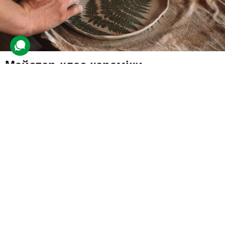
Майстер-клас кераміки
6 відгуків
подарували 224 рази
Гостю видадуть фартух, глину та інструменти для створення
керамічних виробів. Під час заняття опанують ліплення та
декорування, а готові роботи можна забрати через 3 тижні.
1750 грн
1 люд.
3 год.
Купити для себе