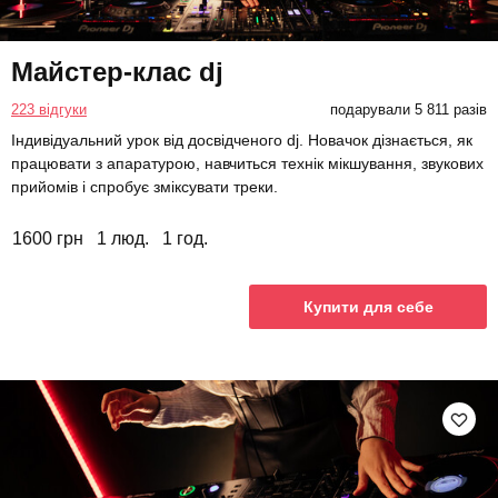
Майстер-клас dj
223 відгуки
подарували 5 811 разів
Індивідуальний урок від досвідченого dj. Новачок дізнається, як
працювати з апаратурою, навчиться технік мікшування, звукових
прийомів і спробує зміксувати треки.
1600 грн
1 люд.
1 год.
Купити для себе