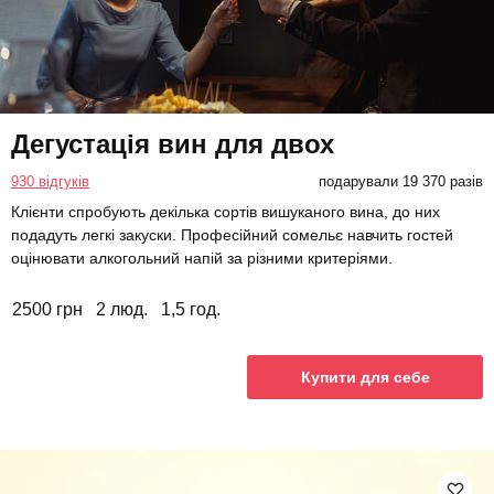
Дегустація вин для двох
930 відгуків
подарували 19 370 разів
Клієнти спробують декілька сортів вишуканого вина, до них
подадуть легкі закуски. Професійний сомельє навчить гостей
оцінювати алкогольний напій за різними критеріями.
2500 грн
2 люд.
1,5 год.
Купити для себе