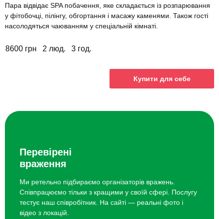
Пара відвідає SPA побачення, яке складається із розпарювання
у фітобочці, пілінгу, обгортання і масажу каменями. Також гості
насолодяться чаюванням у спеціальній кімнаті.
8600 грн
2 люд.
3 год.
Купити для себе
Перевірені
враження
Ми ретельно підбираємо організаторів вражень.
Співпрацюємо тільки з кращими у своїй сфері. Послугу
тестує наш співробітник. На сайті — реальні фото і
відео з локацій.