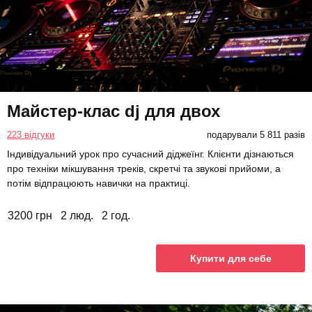
Майстер-клас dj для двох
223 відгуки
подарували 5 811 разів
Індивідуальний урок про сучасний діджеїнг. Клієнти дізнаються
про техніки мікшування треків, скретчі та звукові прийоми, а
потім відпрацюють навички на практиці.
3200 грн
2 люд.
2 год.
Купити для себе