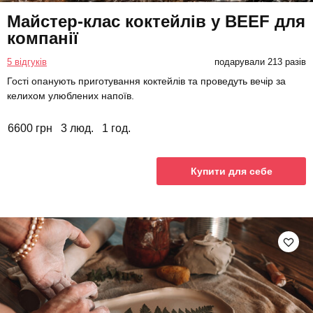
Майстер-клас коктейлів у BEEF для
компанії
5 відгуків
подарували 213 разів
Гості опанують приготування коктейлів та проведуть вечір за
келихом улюблених напоїв.
6600 грн
3 люд.
1 год.
Купити для себе