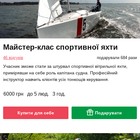
Майстер-клас спортивної яхти
46 відгуків
подарували 684 рази
Учасник зможе стати за штурвал спортивної вітрильної яхти,
примірявши на себе роль капітана судна. Професійний
інструктор навчить клієнтів усіх тонкощів керування.
6000 грн
до 5 люд.
3 год.
Купити для себе
Подарувати