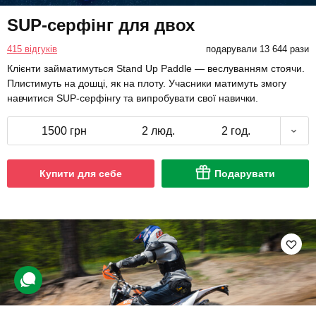
SUP-серфінг для двох
415 відгуків
подарували 13 644 рази
Клієнти займатимуться Stand Up Paddle — веслуванням стоячи.
Плистимуть на дошці, як на плоту. Учасники матимуть змогу
навчитися SUP-серфінгу та випробувати свої навички.
1500 грн
2 люд.
2 год.
Купити для себе
Подарувати