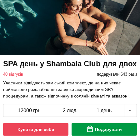
SPA день у Shambala Club для двох
40 відгуків
подарували 643 рази
Учасники відвідають заміський комплекс, де на них чекає
неймовірне розслаблення завдяки аюрведичним SPA
процедурам, а також відпочинку в соляній кімнаті та аквазоні.
12000 грн
2 люд.
1 день
Купити для себе
Подарувати