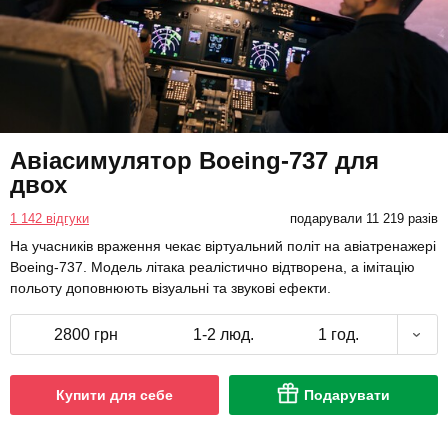
Авіасимулятор Boeing-737 для
двох
1 142 відгуки
подарували 11 219 разів
На учасників враження чекає віртуальний політ на авіатренажері
Boeing-737. Модель літака реалістично відтворена, а імітацію
польоту доповнюють візуальні та звукові ефекти.
2800 грн
1-2 люд.
1 год.
Купити для себе
Подарувати