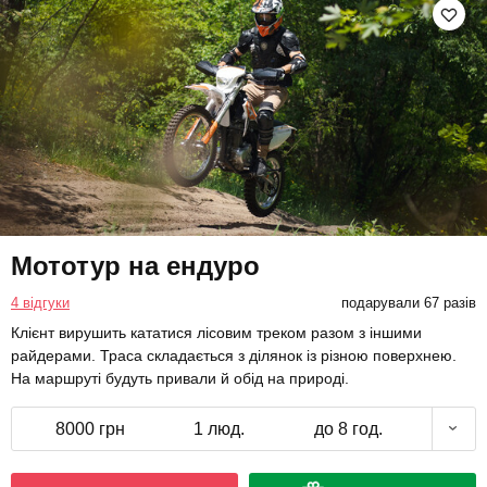
Мототур на ендуро
4 відгуки
подарували 67 разів
Клієнт вирушить кататися лісовим треком разом з іншими
райдерами. Траса складається з ділянок із різною поверхнею.
На маршруті будуть привали й обід на природі.
8000 грн
1 люд.
до 8 год.