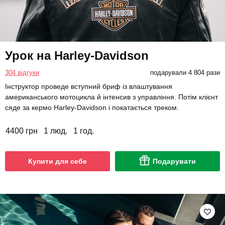
Урок на Harley-Davidson
304 відгуки
подарували 4 804 рази
Інструктор проведе вступний бриф із влаштування
американського мотоцикла й інтенсив з управління. Потім клієнт
сяде за кермо Harley-Davidson і покатається треком.
4400 грн
1 люд.
1 год.
Купити для себе
Подарувати