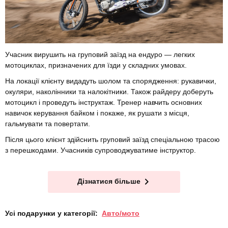
Учасник вирушить на груповий заїзд на ендуро — легких
мотоциклах, призначених для їзди у складних умовах.
На локації клієнту видадуть шолом та спорядження: рукавички,
окуляри, наколінники та налокітники. Також райдеру доберуть
мотоцикл і проведуть інструктаж. Тренер навчить основних
навичок керування байком і покаже, як рушати з місця,
гальмувати та повертати.
Після цього клієнт здійснить груповий заїзд спеціальною трасою
з перешкодами. Учасників супроводжуватиме інструктор.
Дізнатися більше
Усі подарунки у категорії:
Авто/мото