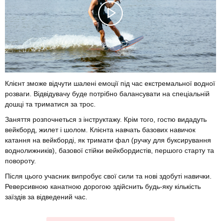
Клієнт зможе відчути шалені емоції під час екстремальної водної
розваги. Відвідувачу буде потрібно балансувати на спеціальній
дошці та триматися за трос.
Заняття розпочнеться з інструктажу. Крім того, гостю видадуть
вейкборд, жилет і шолом. Клієнта навчать базових навичок
катання на вейкборді, як тримати фал (ручку для буксирування
воднолижників), базової стійки вейкбордистів, першого старту та
повороту.
Після цього учасник випробує свої сили та нові здобуті навички.
Реверсивною канатною дорогою здійснить будь-яку кількість
заїздів за відведений час.