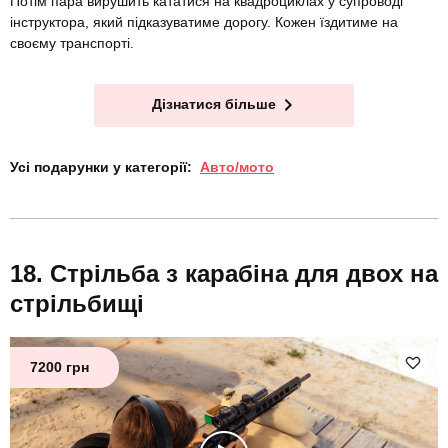
Потім пара вирушить кататися на квадроциклах у супроводі
інструктора, який підказуватиме дорогу. Кожен їздитиме на
своєму транспорті.
Дізнатися більше
Усі подарунки у категорії:
Авто/мото
Стрільба з карабіна для двох на
стрільбищі
7200 грн