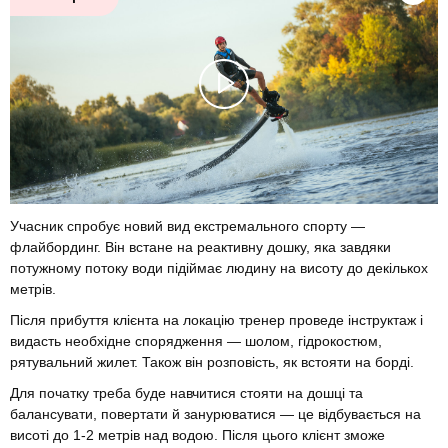
Учасник спробує новий вид екстремального спорту —
флайбординг. Він встане на реактивну дошку, яка завдяки
потужному потоку води підіймає людину на висоту до декількох
метрів.
Після прибуття клієнта на локацію тренер проведе інструктаж і
видасть необхідне спорядження — шолом, гідрокостюм,
рятувальний жилет. Також він розповість, як встояти на борді.
Для початку треба буде навчитися стояти на дошці та
балансувати, повертати й занурюватися — це відбувається на
висоті до 1-2 метрів над водою. Після цього клієнт зможе