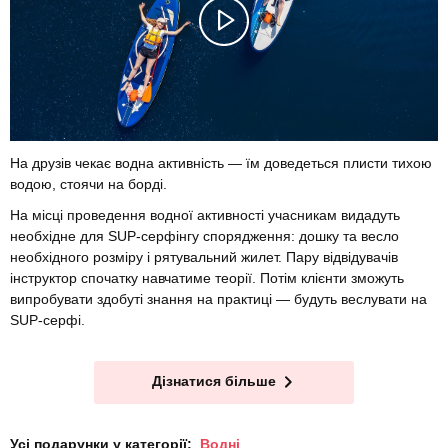
На друзів чекає водна активність — їм доведеться плисти тихою
водою, стоячи на борді.
На місці проведення водної активності учасникам видадуть
необхідне для SUP-серфінгу спорядження: дошку та весло
необхідного розміру і рятувальний жилет. Пару відвідувачів
інструктор спочатку навчатиме теорії. Потім клієнти зможуть
випробувати здобуті знання на практиці — будуть веслувати на
SUP-серфі.
Дізнатися більше
Усі подарунки у категорії:
Водні