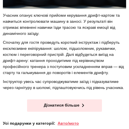
Учасник опанує ключові прийоми керування дрифт-картом та
навчиться контролювати машину в заносі. У результаті він
отримає впевнені навички їзди трасою та яскраві емоції від
динамічного заїзду.
Спочатку для гостя проведуть короткий інструктаж і підберуть
ексклюзивне екіпірування: шолом, підшоломник, рукавички,
костюм і переговорний пристрій. Далі відбудеться виїзд на
дрифт-арену: катання проходитиме під керівництвом
професійного тренера з поступовим ускладненням вправ — від
старту та гальмування до поворотів і елементів дрифту.
Інструктор увесь час супроводжуватиме заїзд і підказуватиме
через гарнітуру в шоломі, підлаштовуючись під рівень учасника.
Дізнатися більше
Усі подарунки у категорії:
Авто/мото