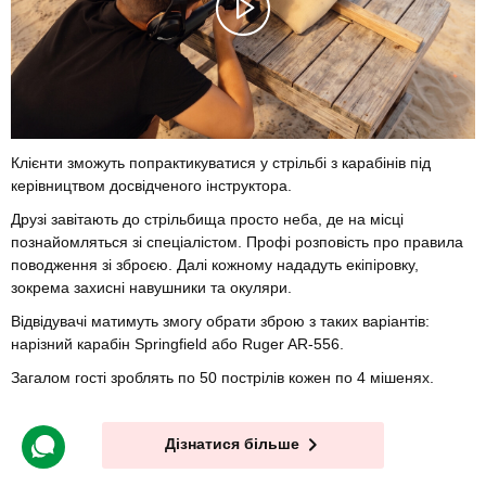
Клієнти зможуть попрактикуватися у стрільбі з карабінів під
керівництвом досвідченого інструктора.
Друзі завітають до стрільбища просто неба, де на місці
познайомляться зі спеціалістом. Профі розповість про правила
поводження зі зброєю. Далі кожному нададуть екіпіровку,
зокрема захисні навушники та окуляри.
Відвідувачі матимуть змогу обрати зброю з таких варіантів:
нарізний карабін Springfield або Ruger AR-556.
Загалом гості зроблять по 50 пострілів кожен по 4 мішенях.
Дізнатися більше