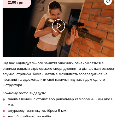
2100 грн
Під час індивідуального заняття учасники ознайомляться з
різними видами стрілецького спорядження та дізнаються основи
влучної стрільби. Кожен матиме можливість зосередитися на
практиці та вдосконалити свої навички під наглядом одного
інструктора.
Кожному гостю видадуть:
пневматичний пістолет або револьвер калібром 4,5 мм або 6
мм;
штурмову гвинтівку калібром 6 мм;
лук або арбалет на вибір.