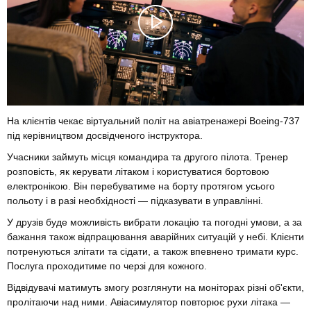
На клієнтів чекає віртуальний політ на авіатренажері Boeing-737
під керівництвом досвідченого інструктора.
Учасники займуть місця командира та другого пілота. Тренер
розповість, як керувати літаком і користуватися бортовою
електронікою. Він перебуватиме на борту протягом усього
польоту і в разі необхідності — підказувати в управлінні.
У друзів буде можливість вибрати локацію та погодні умови, а за
бажання також відпрацювання аварійних ситуацій у небі. Клієнти
потренуються злітати та сідати, а також впевнено тримати курс.
Послуга проходитиме по черзі для кожного.
Відвідувачі матимуть змогу розглянути на моніторах різні об'єкти,
пролітаючи над ними. Авіасимулятор повторює рухи літака —