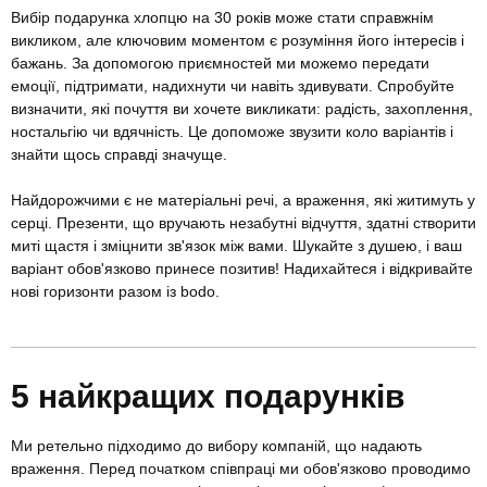
Вибір подарунка хлопцю на 30 років може стати справжнім
викликом, але ключовим моментом є розуміння його інтересів і
бажань. За допомогою приємностей ми можемо передати
емоції, підтримати, надихнути чи навіть здивувати. Спробуйте
визначити, які почуття ви хочете викликати: радість, захоплення,
ностальгію чи вдячність. Це допоможе звузити коло варіантів і
знайти щось справді значуще.
Найдорожчими є не матеріальні речі, а враження, які житимуть у
серці. Презенти, що вручають незабутні відчуття, здатні створити
миті щастя і зміцнити зв'язок між вами. Шукайте з душею, і ваш
варіант обов'язково принесе позитив! Надихайтеся і відкривайте
нові горизонти разом із bodo.
5 найкращих подарунків
Ми ретельно підходимо до вибору компаній, що надають
враження. Перед початком співпраці ми обов'язково проводимо