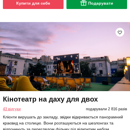
Купити для себе
Подарувати
Кінотеатр на даху для двох
43 відгуки
подарували 2 816 разів
Клієнти вирушать до закладу, звідки відкривається панорамний
краєвид на столицю. Вони розташуються на шезлонгах та
відпочинуть за переглядом фільму під відкритим небом.