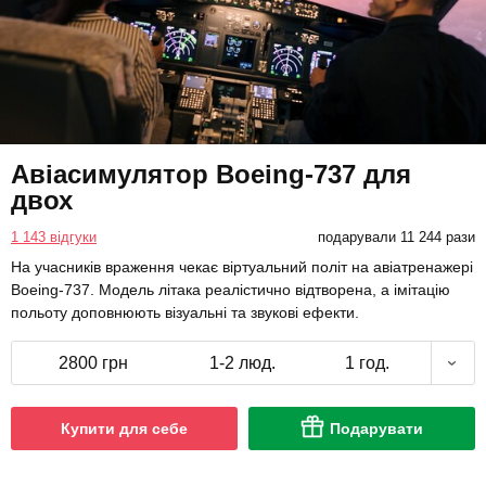
Авіасимулятор Boeing-737 для
двох
1 143 відгуки
подарували 11 244 рази
На учасників враження чекає віртуальний політ на авіатренажері
Boeing-737. Модель літака реалістично відтворена, а імітацію
польоту доповнюють візуальні та звукові ефекти.
2800 грн
1-2 люд.
1 год.
Купити для себе
Подарувати