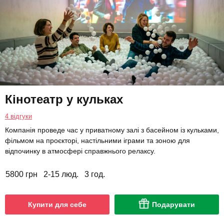
Кінотеатр у кульках
4 відгуки
Компанія проведе час у приватному залі з басейном із кульками,
фільмом на проєкторі, настільними іграми та зоною для
відпочинку в атмосфері справжнього релаксу.
5800 грн
2-15 люд.
3 год.
Купити для себе
Подарувати