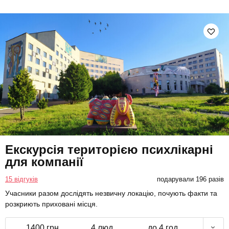
Екскурсія територією психлікарні
для компанії
15 відгуків
подарували 196 разів
Учасники разом дослідять незвичну локацію, почують факти та
розкриють приховані місця.
1400 грн
4 люд.
до 4 год.