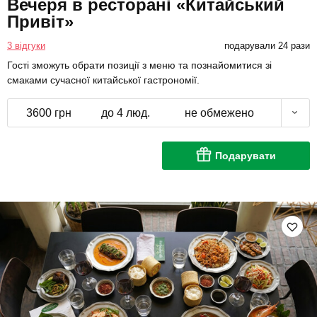
Вечеря в ресторані «Китайський
Привіт»
3 відгуки
подарували 24 рази
Гості зможуть обрати позиції з меню та познайомитися зі
смаками сучасної китайської гастрономії.
3600 грн
до 4 люд.
не обмежено
Подарувати