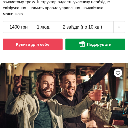
звивистому треку. Інструктор видасть учаснику необхідне
екіпірування і навчить правил управління швидкісною
машинкою.
1400 грн
1 люд.
2 заїзди (по 10 хв.)
Купити для себе
Подарувати