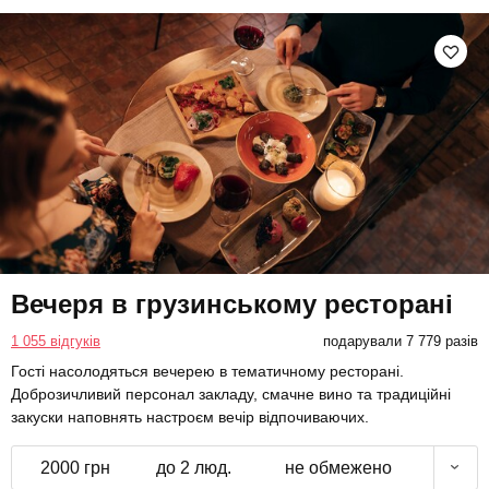
Вечеря в грузинському ресторані
1 055 відгуків
подарували 7 779 разів
Гості насолодяться вечерею в тематичному ресторані.
Доброзичливий персонал закладу, смачне вино та традиційні
закуски наповнять настроєм вечір відпочиваючих.
2000 грн
до 2 люд.
не обмежено