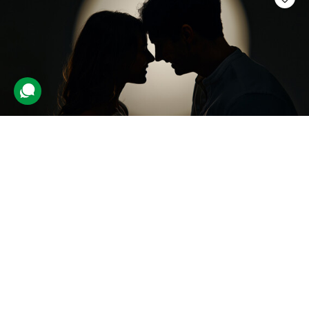
Побачення в темряві
4 відгуки
подарували 15 разів
Пара зануриться в атмосферу абсолютної темряви, в якій вони
виконуватимуть інтерактивні завдання, смакуватимуть закуски й
напої та відкриватимуть нові відчуття разом.
3500 грн
2 люд.
1,5 год.
Купити для себе
Подарувати