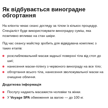
Як відбувається виноградне
обгортання
На клієнта чекає сеанс догляду за тілом із кількох процедур.
Спеціаліст буде використовувати виноградну суміш, яка
позитивно впливає на стан шкіри.
Під час сеансу майстер зробить для відвідувача комплекс з
таких етапів:
розслаблювальний масаж задньої поверхні тіла від стоп до
шиї;
нанесення маски-пілінгу з червоного винограду на все тіло;
обгортання всього тіла, нанесення зволожувальної маски на
очищене обличчя.
Додаткова інформація
Послугу надають масажисти-чоловіки та жінки.
У
Voyage SPA
обмеження за вагою — до 100 кг.