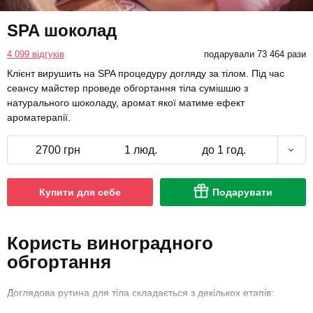
SPA шоколад
4 099 відгуків
подарували 73 464 рази
Клієнт вирушить на SPA процедуру догляду за тілом. Під час
сеансу майстер проведе обгортання тіла сумішшю з
натурального шоколаду, аромат якої матиме ефект
ароматерапії.
2700 грн
1 люд.
до 1 год.
Купити для себе
Подарувати
Користь виноградного
обгортання
Доглядова рутина для тіла складається з декількох етапів:
шкірний покрив необхідно дбайливо очищати від лусочок, що