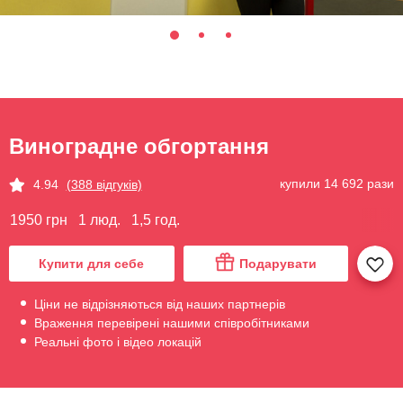
Виноградне обгортання
купили 14 692 рази
4.94
(388 відгуків)
1950 грн
1 люд.
1,5 год.
Купити для себе
Подарувати
Ціни не відрізняються від наших партнерів
Враження перевірені нашими співробітниками
Реальні фото і відео локацій