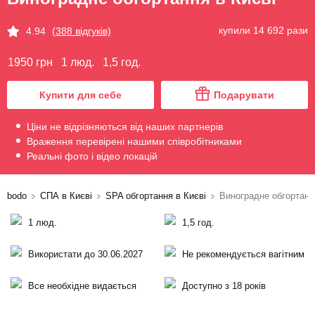
купили 14 692 рази
4.94
(388 відгуків)
1950 грн
1 люд.
1,5 год.
Купити для себе
Подарувати
Ціни не відрізняються від наших партнерів
Враження перевірені нашими співробітниками
Реальні фото і відео локацій
bodo
СПА в Києві
SPA обгортання в Києві
Виноградне обгортанн
1 люд.
1,5 год.
Використати до 30.06.2027
Не рекомендується вагітним
Все необхідне видається
Доступно з 18 років