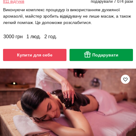
811 відгуків
подарували 7 074 рази
Виконуючи комплекс процедур із використанням духмяної
аромаолії, майстер зробить відвідувачу не лише масаж, а також
легкий помпаж. Це допоможе розслабитися.
3000 грн
1 люд.
2 год.
Купити для себе
Подарувати