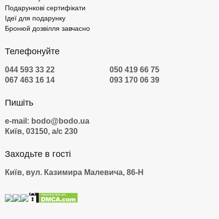
Подарункові сертифікати
Ідеї для подарунку
Про якість послуги можна не турбуватися — співробітники bodo
Бронюй дозвілля завчасно
перевіряють усі враження перед публікацією на сайті. У нас ви
можете замовити такий оригінальний подарунок за ціною
організатора, тому що ми не націнюємо. Фото, відеоогляд та
Телефонуйте
опис допоможуть ознайомитись з деталями події. У відгуках
044 593 33 22
050 419 66 75
дівчата розповідають, наскільки їм сподобалося побувати в
067 463 16 14
093 170 06 39
салоні та дають оцінку сервісу. Враження в подарунок можна
купити й в інших містах України, уточнити вартість свого міста ви
можете, вибравши необхідний у верхній частині каталогу.
Пишіть
Автор:
Анастасія Ручко
e-mail: bodo@bodo.ua
Київ, 03150, а/с 230
Заходьте в гості
Київ, вул. Казимира Малевича, 86-Н