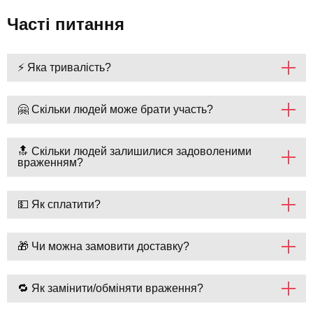
Часті питання
⚡ Яка тривалість?
🤗 Скільки людей може брати участь?
🔝 Скільки людей залишилися задоволеними
враженням?
💵 Як сплатити?
🎁 Чи можна замовити доставку?
🔁 Як замінити/обміняти враження?