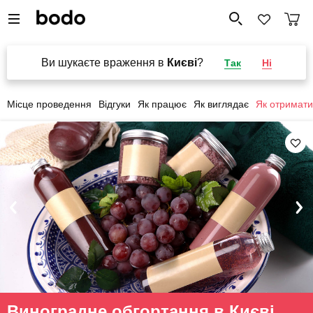
Ви шукаєте враження в
Києві
?
Так
Ні
Місце проведення
Відгуки
Як працює
Як виглядає
Як отримати
Виноградне обгортання в Києві