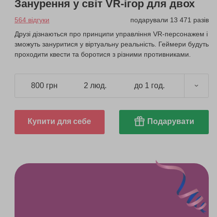
Занурення у світ VR-ігор для двох
564 відгуки
подарували 13 471 разів
Друзі дізнаються про принципи управління VR-персонажем і
зможуть зануритися у віртуальну реальність. Геймери будуть
проходити квести та боротися з різними противниками.
800 грн
2 люд.
до 1 год.
Купити для себе
Подарувати