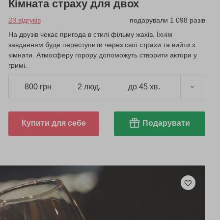
Кімната страху для двох
28 відгуків
подарували 1 098 разів
На друзів чекає пригода в стилі фільму жахів. Їхнім
завданням буде переступити через свої страхи та вийти з
кімнати. Атмосферу горору допоможуть створити актори у
гримі.
800 грн
2 люд.
до 45 хв.
Купити для себе
Подарувати