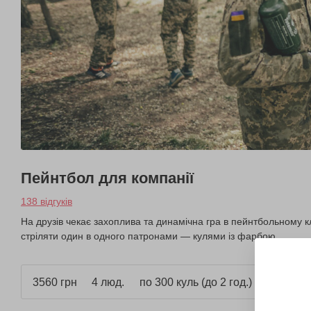
Пейнтбол для компанії
138 відгуків
На друзів чекає захоплива та динамічна гра в пейнтбольному кл
стріляти один в одного патронами — кулями із фарбою.
3560 грн
4 люд.
по 300 куль (до 2 год.)