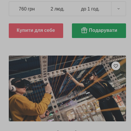
760 грн
2 люд.
до 1 год.
Купити для себе
Подарувати