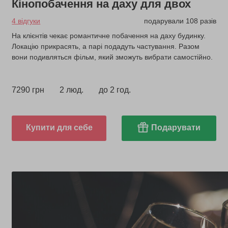
Кінопобачення на даху для двох
4 відгуки
подарували 108 разів
На клієнтів чекає романтичне побачення на даху будинку.
Локацію прикрасять, а парі подадуть частування. Разом
вони подивляться фільм, який зможуть вибрати самостійно.
7290 грн
2 люд.
до 2 год.
Купити для себе
Подарувати