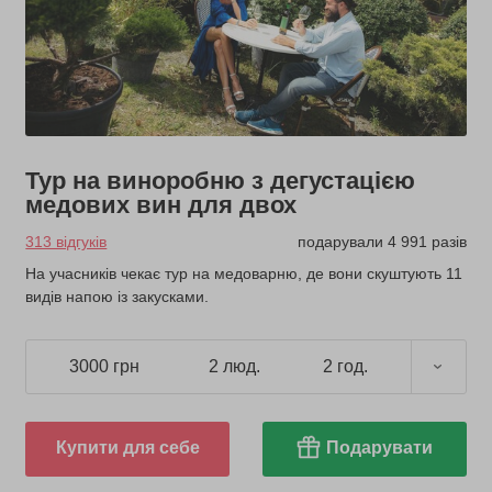
Тур на виноробню з дегустацією
медових вин для двох
313 відгуків
подарували 4 991 разів
На учасників чекає тур на медоварню, де вони скуштують 11
видів напою із закусками.
3000 грн
2 люд.
2 год.
Купити для себе
Подарувати