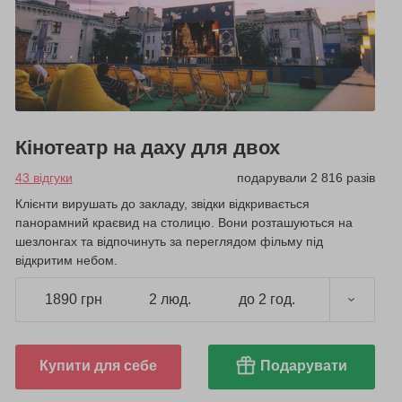
Кінотеатр на даху для двох
43 відгуки
подарували 2 816 разів
Клієнти вирушать до закладу, звідки відкривається
панорамний краєвид на столицю. Вони розташуються на
шезлонгах та відпочинуть за переглядом фільму під
відкритим небом.
1890 грн
2 люд.
до 2 год.
Купити для себе
Подарувати