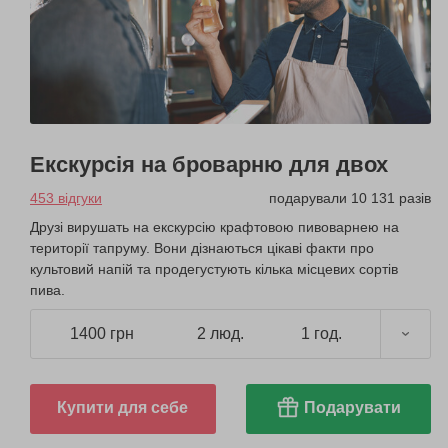
Екскурсія на броварню для двох
453 відгуки
подарували 10 131 разів
Друзі вирушать на екскурсію крафтовою пивоварнею на
території тапруму. Вони дізнаються цікаві факти про
культовий напій та продегустують кілька місцевих сортів
пива.
1400 грн
2 люд.
1 год.
Купити для себе
Подарувати