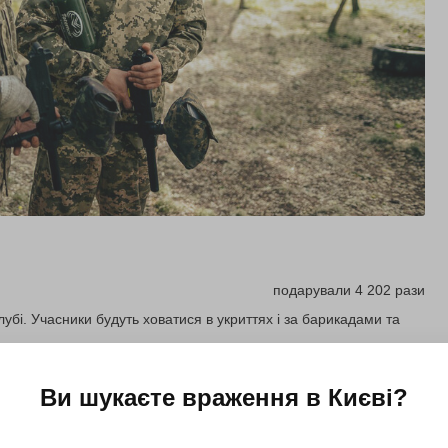
подарували 4 202 рази
убі. Учасники будуть ховатися в укриттях і за барикадами та
Ви шукаєте враження в
Києві
?
Купити для себе
Подарувати