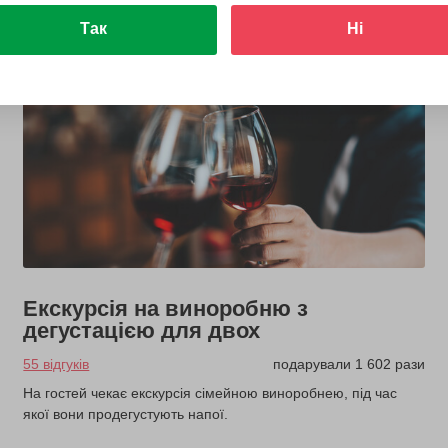
Так
Ні
Екскурсія на виноробню з
дегустацією для двох
55 відгуків
подарували 1 602 рази
На гостей чекає екскурсія сімейною виноробнею, під час
якої вони продегустують напої.