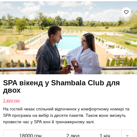
SPA вікенд у Shambala Club для
двох
3 відгуки
На гостей чекає спільний відпочинок у комфортному номері та
SPA програма на вибір із десяти пакетів. Також вони зможуть
провести час у SPA зоні й тренажерному залі.
18000 грн
2 люд.
1 ніч