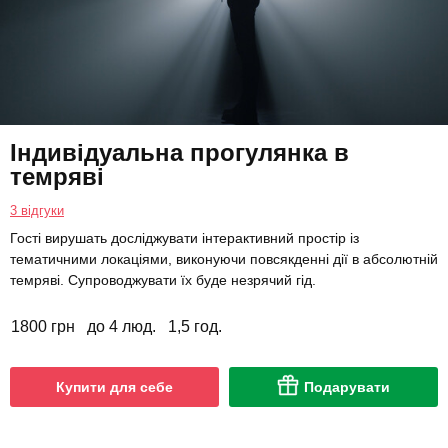
Індивідуальна прогулянка в
темряві
3 відгуки
Гості вирушать досліджувати інтерактивний простір із
тематичними локаціями, виконуючи повсякденні дії в абсолютній
темряві. Супроводжувати їх буде незрячий гід.
1800 грн
до 4 люд.
1,5 год.
Купити для себе
Подарувати