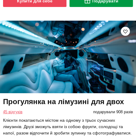
Купити для себе
Подарувати
Прогулянка на лімузині для двох
45 відгуків
подарували 908 разів
Клієнти покатаються містом на одному з трьох сучасних
лімузинів. Друзі зможуть взяти із собою фрукти, солодощі та
напої, разом відпочити й зробити зупинку та сфотографуватися.