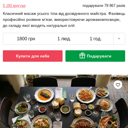
5 193 відгуки
подарували 79 867 разів
Класичний масаж усього тіла від досвідченого майстра. Фахівець
професійно розімне м'язи, використовуючи аромакомпозицію,
до складу якої входять натуральні олії.
1800 грн
1 люд.
1 год.
Купити для себе
Подарувати