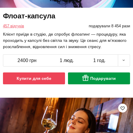
Флоат-капсула
457 відгуків
подарували 8 454 рази
Клієнт приїде в студію, де спробує флоатинг — процедуру, яка
проходить у капсулі без світла та звуку. Це сеанс для м'язового
розслаблення, відновлення сил і зниження стресу.
2400 грн
1 люд.
1 год.
Купити для себе
Подарувати