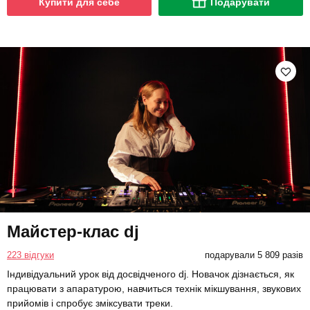
Купити для себе
Подарувати
Майстер-клас dj
223 відгуки
подарували 5 809 разів
Індивідуальний урок від досвідченого dj. Новачок дізнається, як
працювати з апаратурою, навчиться технік мікшування, звукових
прийомів і спробує зміксувати треки.