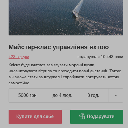
Майстер-клас управління яхтою
423 відгуки
подарували 10 443 рази
Клієнт буде вчитися зав'язувати морські вузли,
налаштовувати вітрила та проходити повні дистанції. Також
він зможе стати за штурвал і спробувати покерувати яхтою
самостійно.
5000 грн
до 4 люд.
3 год.
Купити для себе
Подарувати