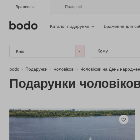
Враження
Подорожі
Каталог подарунків
Враження для се
Кому
Київ
bodo
Подарунки
Чоловікові
Чоловікові на День народже
Подарунки чоловікові