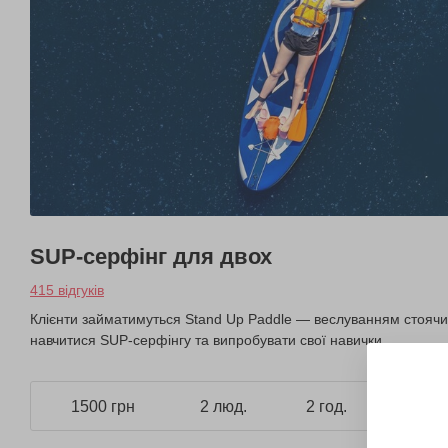
SUP-серфінг для двох
415 відгуків
Клієнти займатимуться Stand Up Paddle — веслуванням стоячи.
навчитися SUP-серфінгу та випробувати свої навички.
1500 грн
2 люд.
2 год.