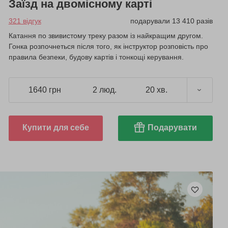
Заїзд на двомісному карті
321 відгук
подарували 13 410 разів
Катання по звивистому треку разом із найкращим другом.
Гонка розпочнеться після того, як інструктор розповість про
правила безпеки, будову картів і тонкощі керування.
1640 грн
2 люд.
20 хв.
Купити для себе
Подарувати