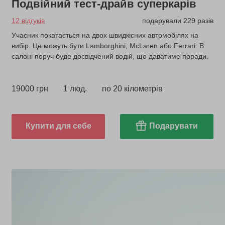
Подвійний тест-драйв суперкарів
12 відгуків
подарували 229 разів
Учасник покатається на двох швидкісних автомобілях на
вибір. Це можуть бути Lamborghini, McLaren або Ferrari. В
салоні поруч буде досвідчений водій, що даватиме поради.
19000 грн
1 люд.
по 20 кілометрів
Купити для себе
Подарувати