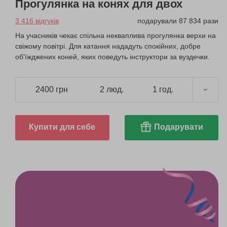
Прогулянка на конях для двох
3 416 відгуків
подарували 87 834 рази
На учасників чекає спільна некваплива прогулянка верхи на
свіжому повітрі. Для катання нададуть спокійних, добре
об'їжджених коней, яких поведуть інструктори за вуздечки.
2400 грн
2 люд.
1 год.
Купити для себе
Подарувати