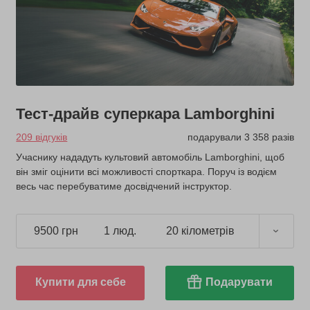
Тест-драйв суперкара Lamborghini
209 відгуків
подарували 3 358 разів
Учаснику нададуть культовий автомобіль Lamborghini, щоб
він зміг оцінити всі можливості спорткара. Поруч із водієм
весь час перебуватиме досвідчений інструктор.
9500 грн
1 люд.
20 кілометрів
Купити для себе
Подарувати