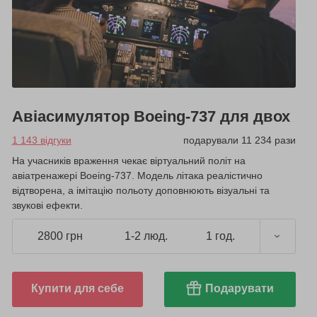
Авіасимулятор Boeing-737 для двох
1 143 відгуки
подарували 11 234 рази
На учасників враження чекає віртуальний політ на
авіатренажері Boeing-737. Модель літака реалістично
відтворена, а імітацію польоту доповнюють візуальні та
звукові ефекти.
2800 грн
1-2 люд.
1 год.
Купити для себе
Подарувати