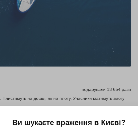
подарували 13 654 рази
 Плистимуть на дошці, як на плоту. Учасники матимуть змогу
Ви шукаєте враження в
Києві
?
Купити для себе
Подарувати