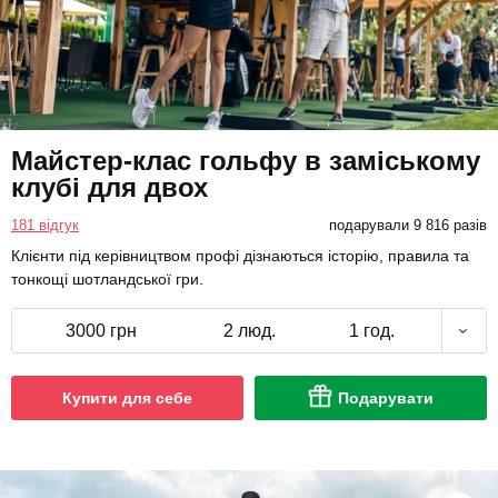
Майстер-клас гольфу в заміському
клубі для двох
181 відгук
подарували 9 816 разів
Клієнти під керівництвом профі дізнаються історію, правила та
тонкощі шотландської гри.
3000 грн
2 люд.
1 год.
Купити для себе
Подарувати