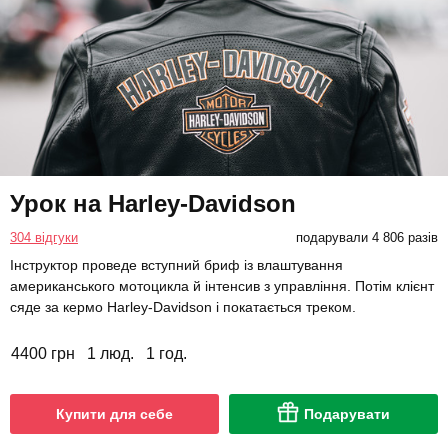
Урок на Harley-Davidson
304 відгуки
подарували 4 806 разів
Інструктор проведе вступний бриф із влаштування
американського мотоцикла й інтенсив з управління. Потім клієнт
сяде за кермо Harley-Davidson і покатається треком.
4400 грн
1 люд.
1 год.
Купити для себе
Подарувати