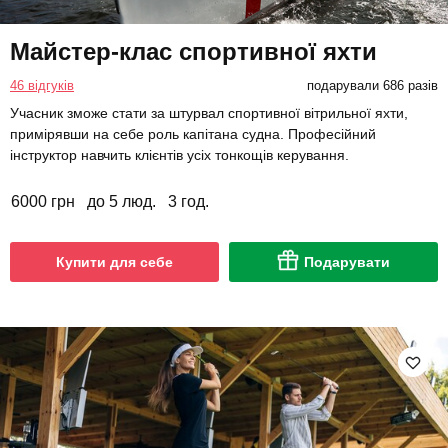
Майстер-клас спортивної яхти
46 відгуків
подарували 686 разів
Учасник зможе стати за штурвал спортивної вітрильної яхти,
примірявши на себе роль капітана судна. Професійний
інструктор навчить клієнтів усіх тонкощів керування.
6000 грн
до 5 люд.
3 год.
Купити для себе
Подарувати