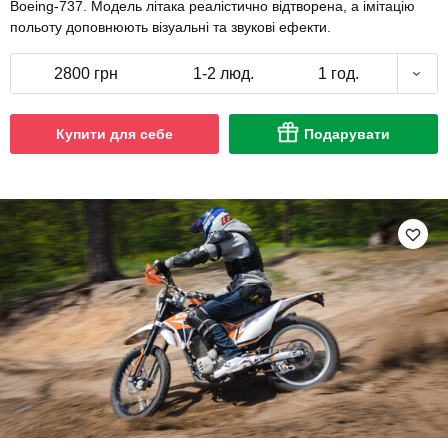
Boeing-737. Модель літака реалістично відтворена, а імітацію
польоту доповнюють візуальні та звукові ефекти.
2800 грн
1-2 люд.
1 год.
Купити для себе
Подарувати