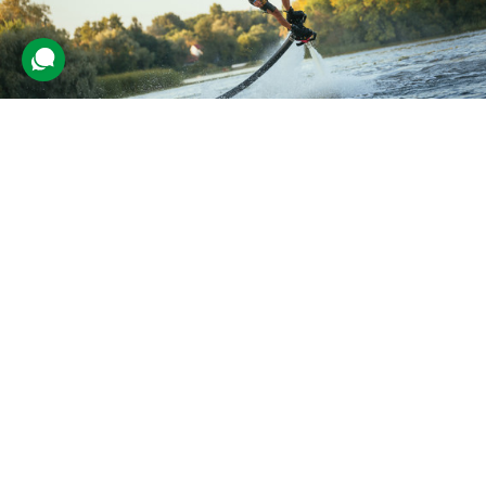
Політ на флайборді
348 відгуків
подарували 16 646 разів
Активна розвага — політ над поверхнею води на висоті до
декількох метрів. Опанувавши техніку, спортсмен спробує
піднятися над водою й утримати рівновагу в повітрі.
4800 грн
1 люд.
30 хв.
Купити для себе
Подарувати