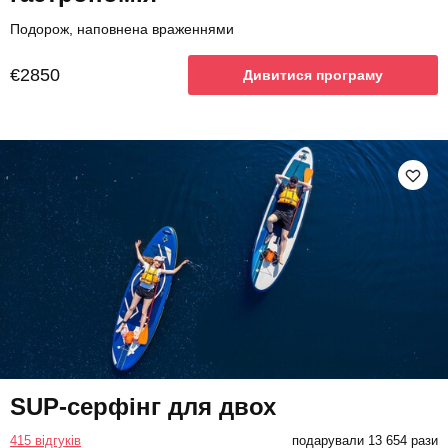
Подорож, наповнена враженнями
€2850
Дивитися програму
SUP-серфінг для двох
415 відгуків
подарували 13 654 рази