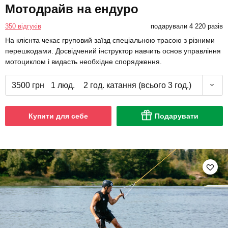
Мотодрайв на ендуро
350 відгуків
подарували 4 220 разів
На клієнта чекає груповий заїзд спеціальною трасою з різними
перешкодами. Досвідчений інструктор навчить основ управління
мотоциклом і видасть необхідне спорядження.
3500 грн
1 люд.
2 год. катання (всього 3 год.)
Купити для себе
Подарувати