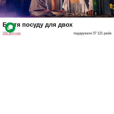
Биття посуду для двох
356 відгуків
подарували 37 121 разів
Друзі відвідають антистрес-клуб. Спочатку на них чекає короткий
інструктаж. Потім вони зможуть розбити різні предмети об стіну.
На посуді можна написати побажання і думки.
1400 грн
2 люд.
30 хв.
Купити для себе
Подарувати