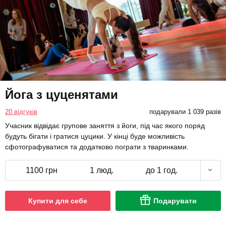
Йога з цуценятами
20 відгуків
подарували 1 039 разів
Учасник відвідає групове заняття з йоги, під час якого поряд
будуть бігати і гратися цуцики. У кінці буде можливість
сфотографуватися та додатково пограти з тваринками.
1100 грн
1 люд.
до 1 год.
Купити для себе
Подарувати