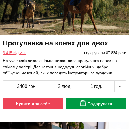
Прогулянка на конях для двох
3 415 відгуків
подарували 87 834 рази
На учасників чекає спільна некваплива прогулянка верхи на
свіжому повітрі. Для катання нададуть спокійних, добре
об'їжджених коней, яких поведуть інструктори за вуздечки.
2400 грн
2 люд.
1 год.
Купити для себе
Подарувати