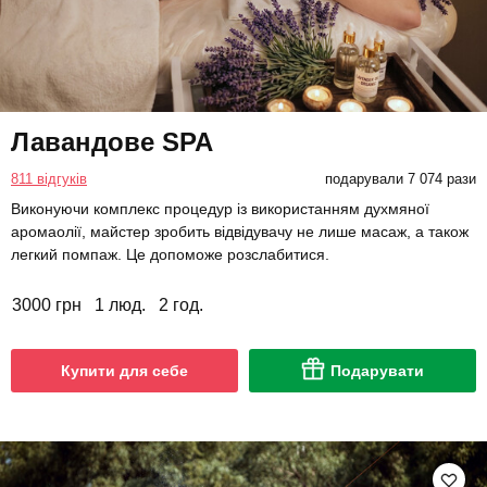
Лавандове SPA
811 відгуків
подарували 7 074 рази
Виконуючи комплекс процедур із використанням духмяної
аромаолії, майстер зробить відвідувачу не лише масаж, а також
легкий помпаж. Це допоможе розслабитися.
3000 грн
1 люд.
2 год.
Купити для себе
Подарувати