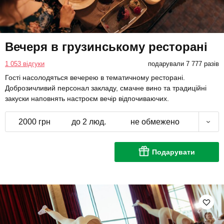
Вечеря в грузинському ресторані
1 053 відгуки
подарували 7 777 разів
Гості насолодяться вечерею в тематичному ресторані.
Доброзичливий персонал закладу, смачне вино та традиційні
закуски наповнять настроєм вечір відпочиваючих.
2000 грн
до 2 люд.
не обмежено
Подарувати