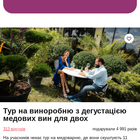
Тур на виноробню з дегустацією
медових вин для двох
313 відгуків
подарували 4 991 разів
На учасників чекає тур на медоварню, де вони скуштують 11