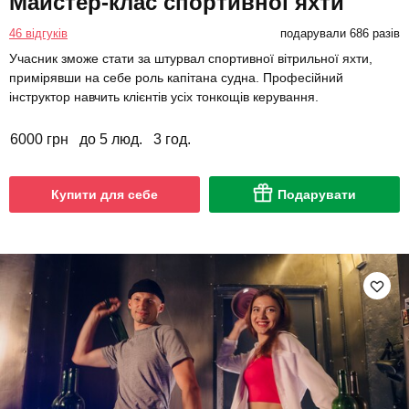
Майстер-клас спортивної яхти
46 відгуків
подарували 686 разів
Учасник зможе стати за штурвал спортивної вітрильної яхти,
примірявши на себе роль капітана судна. Професійний
інструктор навчить клієнтів усіх тонкощів керування.
6000 грн
до 5 люд.
3 год.
Купити для себе
Подарувати