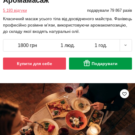
Аромамасаж
5 193 відгуки
подарували 79 867 разів
Класичний масаж усього тіла від досвідченого майстра. Фахівець
професійно розімне м'язи, використовуючи аромакомпозицію,
до складу якої входять натуральні олії.
1800 грн
1 люд.
1 год.
Купити для себе
Подарувати