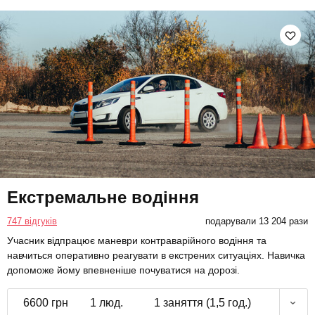
Екстремальне водіння
747 відгуків
подарували 13 204 рази
Учасник відпрацює маневри контраварійного водіння та
навчиться оперативно реагувати в екстрених ситуаціях. Навичка
допоможе йому впевненіше почуватися на дорозі.
6600 грн
1 люд.
1 заняття (1,5 год.)