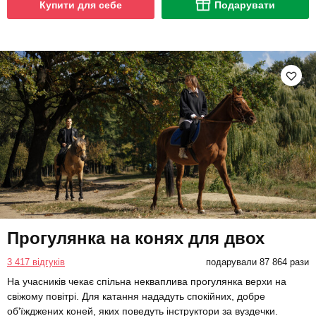
Купити для себе
Подарувати
Прогулянка на конях для двох
3 417 відгуків
подарували 87 864 рази
На учасників чекає спільна некваплива прогулянка верхи на
свіжому повітрі. Для катання нададуть спокійних, добре
об'їжджених коней, яких поведуть інструктори за вуздечки.