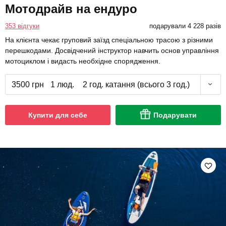
Мотодрайв на ендуро
353 відгуки
подарували 4 228 разів
На клієнта чекає груповий заїзд спеціальною трасою з різними
перешкодами. Досвідчений інструктор навчить основ управління
мотоциклом і видасть необхідне спорядження.
3500 грн
1 люд.
2 год. катання (всього 3 год.)
Купити для себе
Подарувати