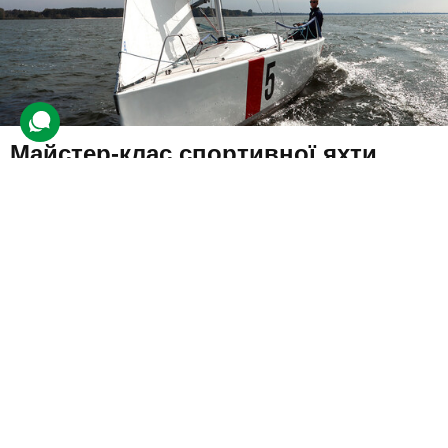
Майстер-клас спортивної яхти
46 відгуків
подарували 690 разів
Учасник зможе стати за штурвал спортивної вітрильної яхти,
примірявши на себе роль капітана судна. Професійний
інструктор навчить клієнтів усіх тонкощів керування.
6000 грн
до 5 люд.
3 год.
Купити для себе
Подарувати