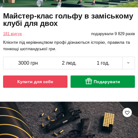
Майстер-клас гольфу в заміському
клубі для двох
181 відгук
подарували 9 829 разів
Клієнти під керівництвом профі дізнаються історію, правила та
тонкощі шотландської гри.
3000 грн
2 люд.
1 год.
Купити для себе
Подарувати