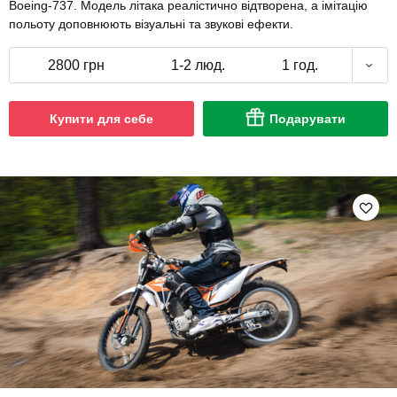
Boeing-737. Модель літака реалістично відтворена, а імітацію
польоту доповнюють візуальні та звукові ефекти.
2800 грн
1-2 люд.
1 год.
Купити для себе
Подарувати