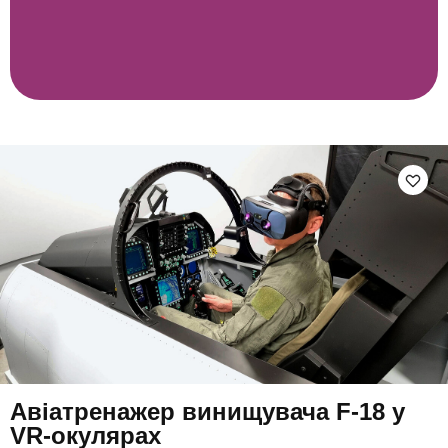
Авіатренажер винищувача F-18 у
VR-окулярах