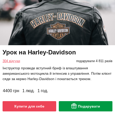
Урок на Harley-Davidson
304 відгуки
подарували 4 811 разів
Інструктор проведе вступний бриф із влаштування
американського мотоцикла й інтенсив з управління. Потім клієнт
сяде за кермо Harley-Davidson і покатається треком.
4400 грн
1 люд.
1 год.
Купити для себе
Подарувати