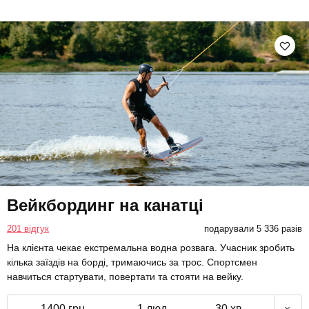
Вейкбординг на канатці
201 відгук
подарували 5 336 разів
На клієнта чекає екстремальна водна розвага. Учасник зробить
кілька заїздів на борді, тримаючись за трос. Спортсмен
навчиться стартувати, повертати та стояти на вейку.
1400 грн
1 люд.
30 хв.