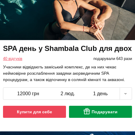
SPA день у Shambala Club для двох
40 відгуків
подарували 643 рази
Учасники відвідають заміський комплекс, де на них чекає
неймовірне розслаблення завдяки аюрведичним SPA
процедурам, а також відпочинку в соляній кімнаті та аквазоні.
12000 грн
2 люд.
1 день
Купити для себе
Подарувати