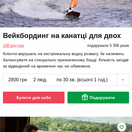
Вейкбординг на канатці для двох
198 відгуків
подарували 5 306 разів
Клієнти вирушать на екстремальну водну розвагу. Їм належить
балансувати на спеціально призначеному борді. Кількість заїздів
за відведений на враження час не обмежена.
2800 грн
2 люд.
по 30 хв. (всього 1 год.)
Купити для себе
Подарувати