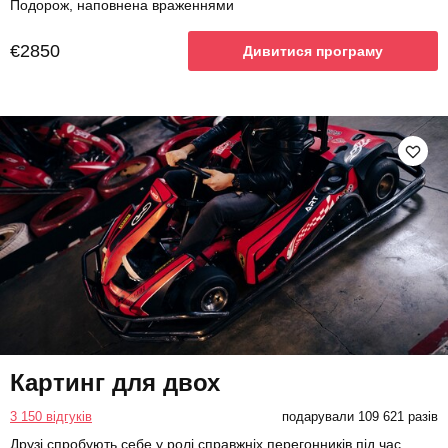
Подорож, наповнена враженнями
€2850
Дивитися програму
Картинг для двох
3 150 відгуків
подарували 109 621 разів
Друзі спробують себе у ролі справжніх перегонників під час