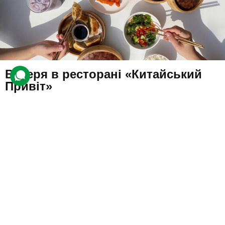
Вечеря в ресторані «Китайський
Привіт»
3 відгуки
подарували 24 рази
Гості зможуть обрати позиції з меню та познайомитися зі
смаками сучасної китайської гастрономії.
3600 грн
до 4 люд.
не обмежено
Подарувати