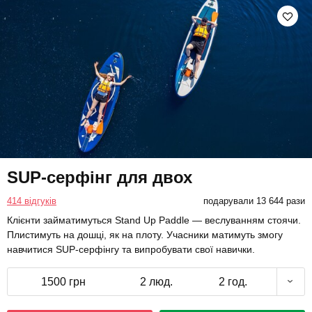
SUP-серфінг для двох
414 відгуків
подарували 13 644 рази
Клієнти займатимуться Stand Up Paddle — веслуванням стоячи.
Плистимуть на дошці, як на плоту. Учасники матимуть змогу
навчитися SUP-серфінгу та випробувати свої навички.
1500 грн
2 люд.
2 год.