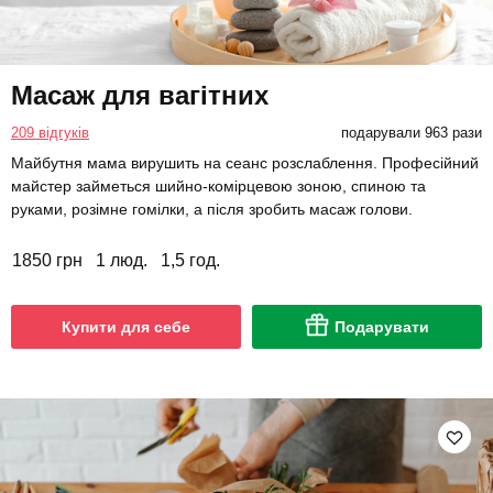
Масаж для вагітних
209 відгуків
подарували 963 рази
Майбутня мама вирушить на сеанс розслаблення. Професійний
майстер займеться шийно-комірцевою зоною, спиною та
руками, розімне гомілки, а після зробить масаж голови.
1850 грн
1 люд.
1,5 год.
Купити для себе
Подарувати