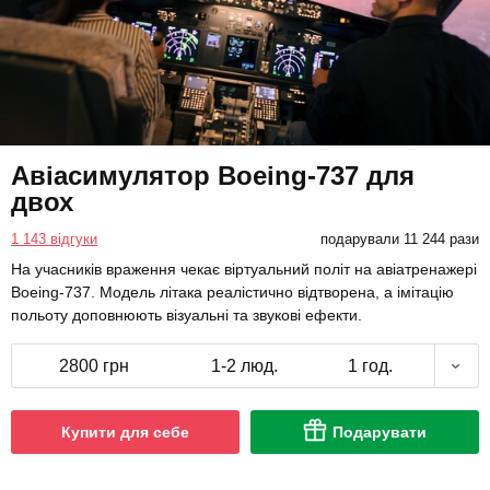
Авіасимулятор Boeing-737 для
двох
1 143 відгуки
подарували 11 244 рази
На учасників враження чекає віртуальний політ на авіатренажері
Boeing-737. Модель літака реалістично відтворена, а імітацію
польоту доповнюють візуальні та звукові ефекти.
2800 грн
1-2 люд.
1 год.
Купити для себе
Подарувати