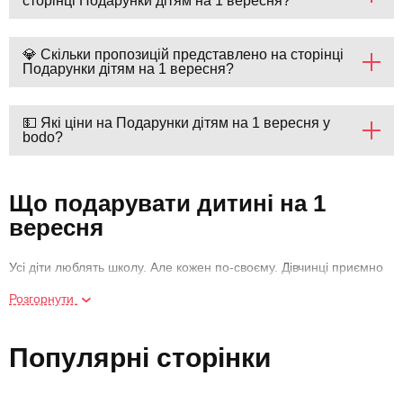
сторінці Подарунки дітям на 1 вересня?
💎 Скільки пропозицій представлено на сторінці
Подарунки дітям на 1 вересня?
💵 Які ціни на Подарунки дітям на 1 вересня у
bodo?
Що подарувати дитині на 1
вересня
Усі діти люблять школу. Але кожен по-своєму. Дівчинці приємно
щодня бачити однокласника, у якого закохана. Хлопчику —
Розгорнути
грати футбол із найкращими друзями. Комусь подобається
вивчати світ під мікроскопом чи зоряне небо через телескоп, а
хтось божеволіє від читання книг на літературі. Є ті, хто не хоче
Популярні сторінки
вчитися та не поспішає за відмітками в щоденнику. Інші навпаки
— показують карколомні успіхи. Тому так важливо організувати
школярам свято на день знань, на лінійку. Щоб відмінник із