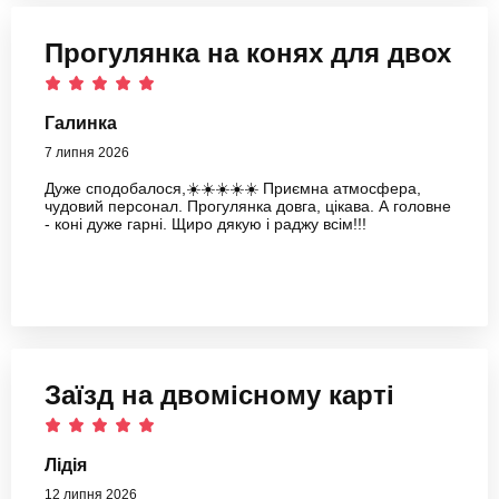
Прогулянка на конях для двох
Галинка
7 липня 2026
Дуже сподобалося,☀️☀️☀️☀️☀️ Приємна атмосфера,
чудовий персонал. Прогулянка довга, цікава. А головне
- коні дуже гарні. Щиро дякую і раджу всім!!!
Заїзд на двомісному карті
Лідія
12 липня 2026