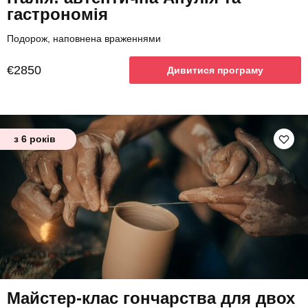
гастрономія
Подорож, наповнена враженнями
€2850
Дивитися програму
з 6 років
Майстер-клас гончарства для двох