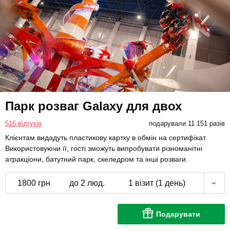
Парк розваг Galaxy для двох
516 відгуків
подарували 11 151 разів
Клієнтам видадуть пластикову картку в обмін на сертифікат.
Використовуючи її, гості зможуть випробувати різноманітні
атракціони, батутний парк, скеледром та інші розваги.
1800 грн
до 2 люд.
1 візит (1 день)
Подарувати