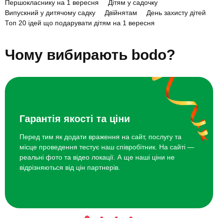
Першокласнику на 1 вересня
Дітям у садочку
великим натхненням сідав за парту, а двієчник асоціював для
Випускний у дитячому садку
Двійнятам
День захисту дітей
себе перший день у школі із приємними враженнями.
Топ 20 ідей що подарувати дітям на 1 вересня
Ми впевнені: отримані емоції перед початком нового
навчального року або прямо в цей день створять атмосферу
Чому вибирають bodo?
радості! Наша команда вже зібрала каталог найкращих ідей, що
подарувати дитині та як перетворити закінчення канікул в
прикольну пригоду.
Найкращі ідеї подарунків дітям
на 1 вересня
Гарантія якості та ціни
Перед тим як додати враження на сайт, послугу та
День у парку розваг Galaxy.
місце проведення тестує наш співробітник. На сайті —
Віртуальний політ на авіатренажері легкого літака.
реальні фото та відео локації. А ще наші ціни не
відрізняються від цін партнерів.
Урок гри на ударних.
Шоколадний майстер-клас.
Прогулянка на конях.
Похід у дитячий музей науки «Експериментаріум».