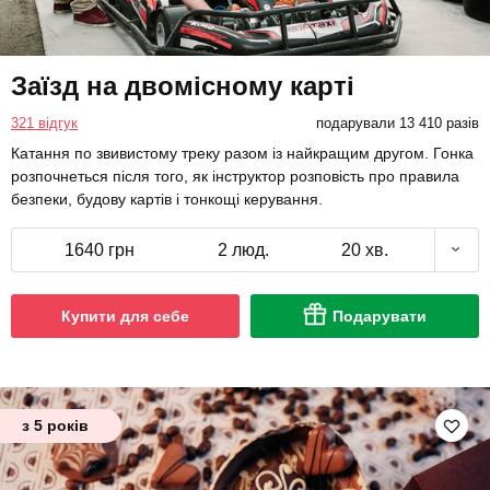
Заїзд на двомісному карті
321 відгук
подарували 13 410 разів
Катання по звивистому треку разом із найкращим другом. Гонка
розпочнеться після того, як інструктор розповість про правила
безпеки, будову картів і тонкощі керування.
1640 грн
2 люд.
20 хв.
Купити для себе
Подарувати
з 5 років