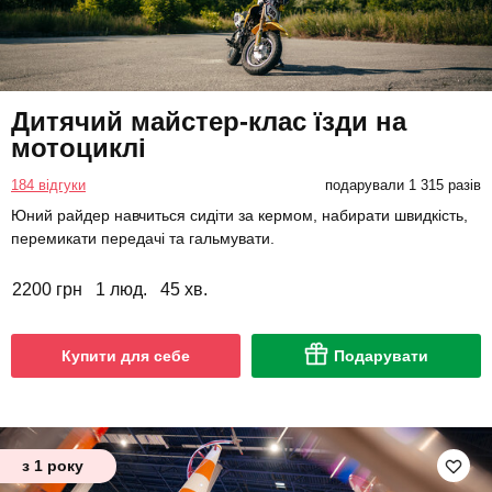
Дитячий майстер-клас їзди на
мотоциклі
184 відгуки
подарували 1 315 разів
Юний райдер навчиться сидіти за кермом, набирати швидкість,
перемикати передачі та гальмувати.
2200 грн
1 люд.
45 хв.
Купити для себе
Подарувати
з 1 року