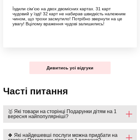
Їздили сімʼєю на двох двомісних картах. 31 карт
чудовий у їзді! 32 карт не набирав швидкість належним
чином, що трохи засмутило! Потрібно звернути на це
увагу! Вцілому враження чудові залишились!
Дивитись усі відгуки
Часті питання
🥇 Які товари на сторінці Подарунки дітям на 1
вересня найпопулярніші?
🍀 Які найдешевші послуги можна придбати на