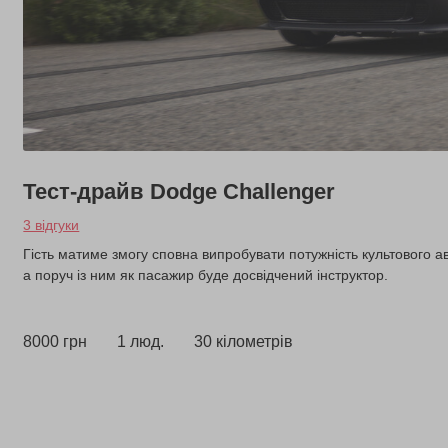
Тест-драйв Dodge Challenger
3 відгуки
Гість матиме змогу сповна випробувати потужність культового а
а поруч із ним як пасажир буде досвідчений інструктор.
8000 грн
1 люд.
30 кілометрів