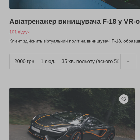
Авіатренажер винищувача F-18 у VR-
101 відгук
Клієнт здійснить віртуальний політ на винищувачі F-18, обравши
2000 грн
1 люд.
35 хв. польоту (всього 50 хв.)