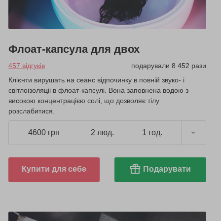
Флоат-капсула для двох
457 відгуків
подарували 8 452 рази
Клієнти вирушать на сеанс відпочинку в повній звуко- і
світлоізоляціі в флоат-капсулі. Вона заповнена водою з
високою концентрацією солі, що дозволяє тілу
розслабитися.
4600 грн
2 люд.
1 год.
Купити для себе
Подарувати