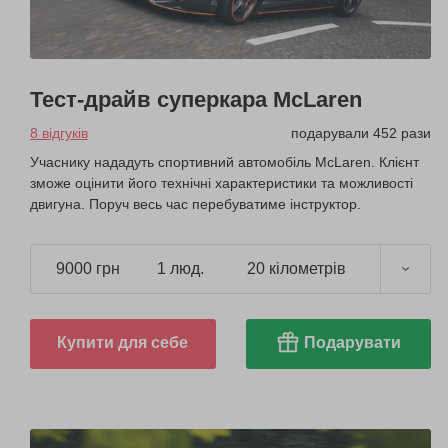
Тест-драйв суперкара McLaren
8 відгуків
подарували 452 рази
Учаснику нададуть спортивний автомобіль McLaren. Клієнт
зможе оцінити його технічні характеристики та можливості
двигуна. Поруч весь час перебуватиме інструктор.
9000 грн
1 люд.
20 кілометрів
Купити для себе
Подарувати