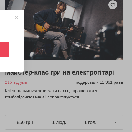
Майстер-клас гри на електрогітарі
215 відгуків
подарували 11 361 разів
Клієнт навчиться затискати пальці, працювати з
комбопідсилювачем і попрактикується.
850 грн
1 люд.
1 год.