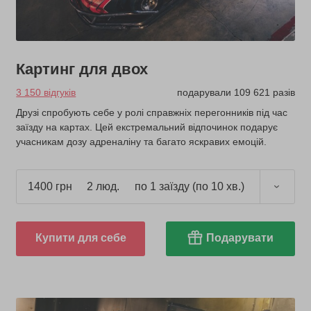
Картинг для двох
3 150 відгуків
подарували 109 621 разів
Друзі спробують себе у ролі справжніх перегонників під час
заїзду на картах. Цей екстремальний відпочинок подарує
учасникам дозу адреналіну та багато яскравих емоцій.
1400 грн
2 люд.
по 1 заїзду (по 10 хв.)
Купити для себе
Подарувати