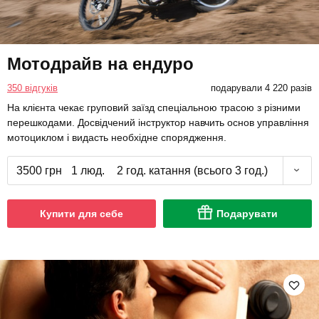
Мотодрайв на ендуро
350 відгуків
подарували 4 220 разів
На клієнта чекає груповий заїзд спеціальною трасою з різними
перешкодами. Досвідчений інструктор навчить основ управління
мотоциклом і видасть необхідне спорядження.
3500 грн
1 люд.
2 год. катання (всього 3 год.)
Купити для себе
Подарувати