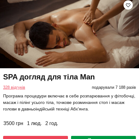
SPA догляд для тіла Man
328 відгуків
подарували 7 188 разів
Програма процедури включає в себе розпарювання у фітобочці,
масаж і пілінг усього тіла, точкове розминання стоп і масаж
голови в давньоіндійській техніці Абх'янга.
3500 грн
1 люд.
2 год.