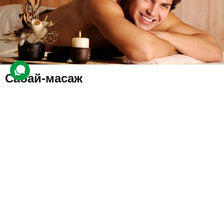
Сабай-масаж
1 016 відгуків
подарували 15 701 разів
Унікальна комбінація точкового впливу на організм та масажу з
використанням натуральних ароматичних олій. Пропрацюють
всі групи м'язів у тайській і балійській техніках.
1850 грн
1 люд.
1 год.
Купити для себе
Подарувати