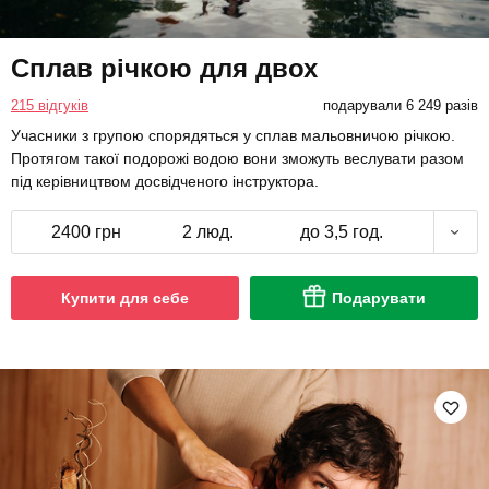
Сплав річкою для двох
215 відгуків
подарували 6 249 разів
Учасники з групою спорядяться у сплав мальовничою річкою.
Протягом такої подорожі водою вони зможуть веслувати разом
під керівництвом досвідченого інструктора.
2400 грн
2 люд.
до 3,5 год.
Купити для себе
Подарувати