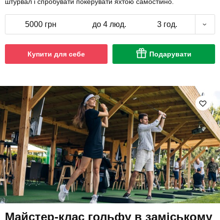
штурвал і спробувати покерувати яхтою самостійно.
5000 грн
до 4 люд.
3 год.
Купити для себе
Подарувати
Майстер-клас гольфу в заміському