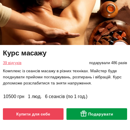
Курс масажу
39 відгуків
подарували 486 разів
Комплекс із сеансів масажу в різних техніках. Майстер буде
поєднувати прийоми погладжувань, розтирань і вібрацій. Курс
допоможе розслабитися та зняти напруження.
10500 грн
1 люд.
6 сеансів (по 1 год.)
Купити для себе
Подарувати