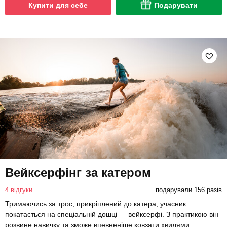
Купити для себе
Подарувати
Вейксерфінг за катером
4 відгуки
подарували 156 разів
Тримаючись за трос, прикріплений до катера, учасник
покатається на спеціальній дошці — вейксерфі. З практикою він
розвине навичку та зможе впевненіше ковзати хвилями.