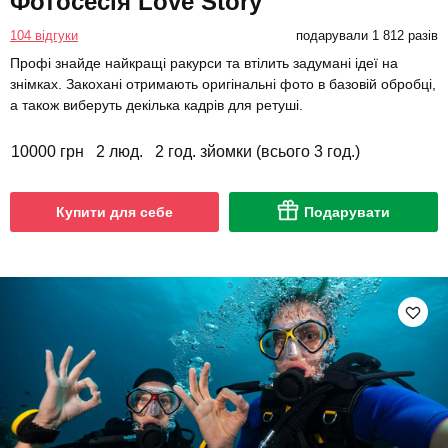
Фотосесія Love Story
104 відгуки
подарували 1 812 разів
Профі знайде найкращі ракурси та втілить задумані ідеї на
знімках. Закохані отримають оригінальні фото в базовій обробці,
а також виберуть декілька кадрів для ретуші.
10000 грн
2 люд.
2 год. зйомки (всього 3 год.)
Купити для себе
Подарувати