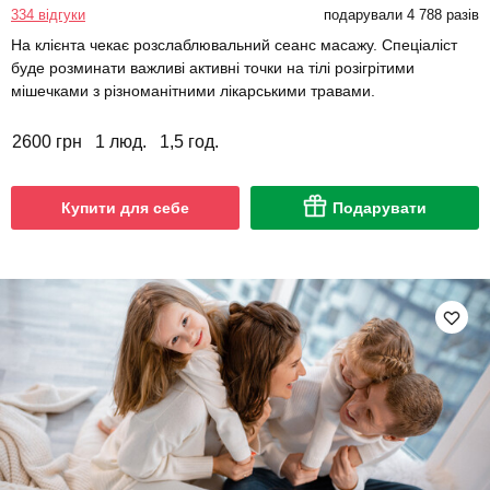
334 відгуки
подарували 4 788 разів
На клієнта чекає розслаблювальний сеанс масажу. Спеціаліст
буде розминати важливі активні точки на тілі розігрітими
мішечками з різноманітними лікарськими травами.
2600 грн
1 люд.
1,5 год.
Купити для себе
Подарувати