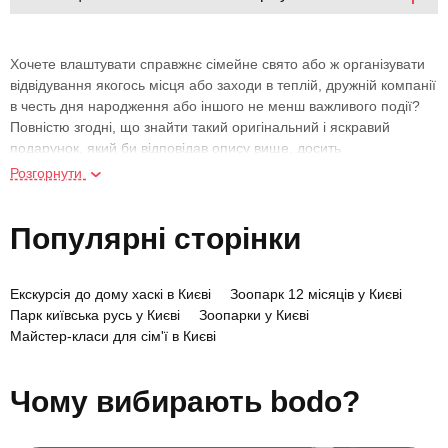
Хочете влаштувати справжнє сімейне свято або ж організувати
відвідування якогось місця або заходи в теплій, дружній компанії
в честь дня народження або іншого не менш важливого події?
Повністю згодні, що знайти такий оригінальний і яскравий
подарунок, який би відповідав опису вище, досить
проблематично. Та й не завжди є стільки вільного часу, щоб
Розгорнути
витрачати його на пошук презентів. Тому, якщо хочете бути
впевнені у виборі, і немає часу на те, щоб дивитися величезна
Популярні сторінки
кількість варіантів, рекомендуємо звернути увагу на
подарунковий сертифікат на похід в контактний зоопарк у Києві,
який однозначно справить гарне враження на адресатів.
Екскурсія до дому хаскі в Києві
Зоопарк 12 місяців у Києві
Парк київська русь у Києві
Зоопарки у Києві
Подарунковий сертифікат на
Майстер-класи для сім'ї в Києві
похід в контактний зоопарк
Екскурсія на екоферму в Києві
Сімейна фотосесія в Києві
Вихідні з сім'єю в Києві
Верхова їзда для дітей у Києві
Чому вибирають bodo?
Ніяк не можете вигадати, що можна подарувати для компанії,
щоб весело провести час і отримати масу позитивних емоцій?
Як щодо походу в контактний зоопарк, де кожен може ближче