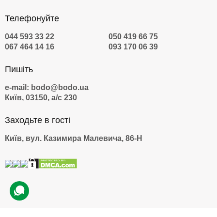
Вважаєте, що такий подарунок точно сподобатися друзям і
хочете придбати подарунковий сертифікат? Для початку,
Телефонуйте
рекомендуємо ознайомитися з наступними моментами:
Сертифікат необхідно використати протягом 9 місяців з моменту
044 593 33 22
050 419 66 75
покупки.
067 464 14 16
093 170 06 39
Порадьтеся з друзями, чи підходить такий презент, адже є люди,
які не вважають таку поведінку з тваринами прийнятним, і
Пишіть
подібний подарунок тільки зіпсує настрій всієї компанії.
Щоб скористатися сертифікатом, необхідно буде пройти
e-mail: bodo@bodo.ua
активацію на сайті компанії bodo, та визначитися з датою, коли
Київ, 03150, а/с 230
хочете відвідати контактний зоопарк.
Вартість такого сертифіката становить 750 гривень за 4 осіб на
Заходьте в гості
необмежений час. Також, доступні сертифікати на двох.
Київ, вул. Казимира Малевича, 86-Н
Контактний зоопарк (вартість
серпень 2026)
Товар
Ціна
Контактний зоопарк для двох
1160 грн