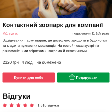
Контактний зоопарк для компанії
751 відгук
подарували 11 165 разів
Відвідування парку тварин, де дозволено заходити в будиночки
та гладити пухнастих мешканців. На гостей чекає зустріч із
різноманітними звірятками, зокрема й екзотичними.
2320 грн
4 люд.
не обмежено
Купити для себе
Подарувати
Відгуки
1 518 відгуків