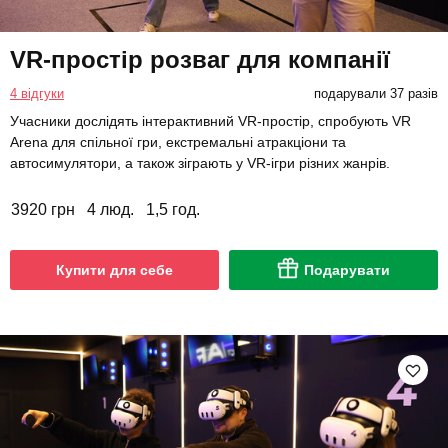
VR-простір розваг для компанії
4 відгуки
подарували 37 разів
Учасники дослідять інтерактивний VR-простір, спробують VR
Arena для спільної гри, екстремальні атракціони та
автосимулятори, а також зіграють у VR-ігри різних жанрів.
3920 грн
4 люд.
1,5 год.
Купити для себе
Подарувати