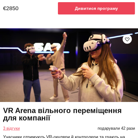
€2850
Дивитися програму
VR Arena вільного переміщення
для компанії
3 відгуки
подарували 42 рази
Учасники отримують VR-окуляри й контролери та грають на