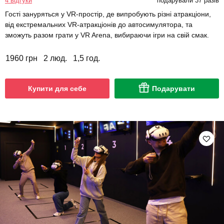
4 відгуки
подарували 37 разів
Гості зануряться у VR-простір, де випробують різні атракціони,
від екстремальних VR-атракціонів до автосимулятора, та
зможуть разом грати у VR Arena, вибираючи ігри на свій смак.
1960 грн
2 люд.
1,5 год.
Купити для себе
Подарувати