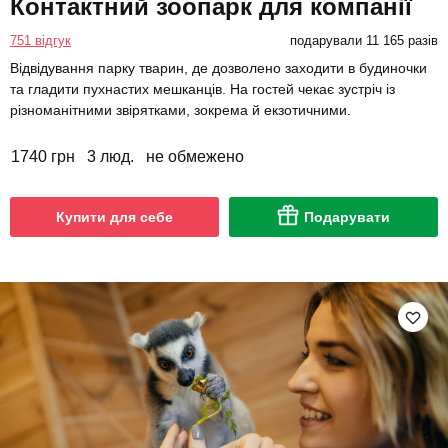
Контактний зоопарк для компанії
751 відгук
подарували 11 165 разів
Відвідування парку тварин, де дозволено заходити в будиночки
та гладити пухнастих мешканців. На гостей чекає зустріч із
різноманітними звірятками, зокрема й екзотичними.
1740 грн
3 люд.
не обмежено
Купити для себе
Подарувати