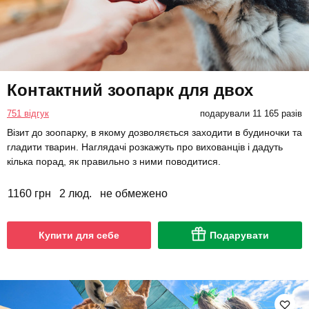
Контактний зоопарк для двох
751 відгук
подарували 11 165 разів
Візит до зоопарку, в якому дозволяється заходити в будиночки та
гладити тварин. Наглядачі розкажуть про вихованців і дадуть
кілька порад, як правильно з ними поводитися.
1160 грн
2 люд.
не обмежено
Купити для себе
Подарувати