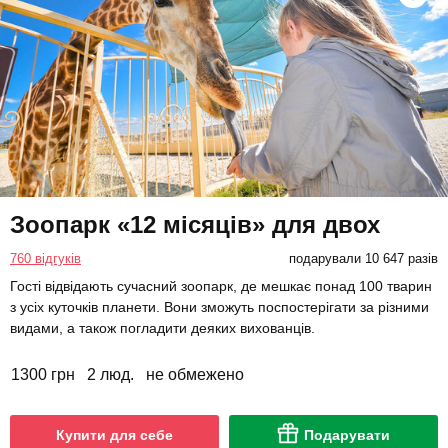
Зоопарк «12 місяців» для двох
760 відгуків
подарували 10 647 разів
Гості відвідають сучасний зоопарк, де мешкає понад 100 тварин
з усіх куточків планети. Вони зможуть поспостерігати за різними
видами, а також погладити деяких вихованців.
1300 грн
2 люд.
не обмежено
Купити для себе
Подарувати