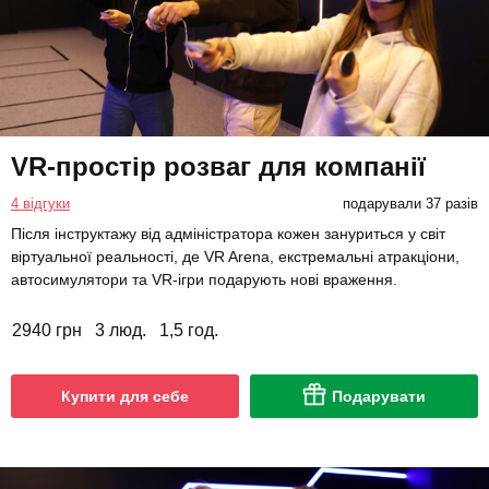
VR-простір розваг для компанії
4 відгуки
подарували 37 разів
Після інструктажу від адміністратора кожен зануриться у світ
віртуальної реальності, де VR Arena, екстремальні атракціони,
автосимулятори та VR-ігри подарують нові враження.
2940 грн
3 люд.
1,5 год.
Купити для себе
Подарувати