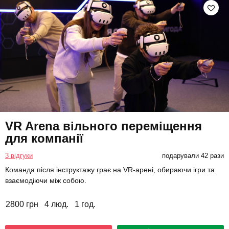
VR Arena вільного переміщення
для компанії
3 відгуки
подарували 42 рази
Команда після інструктажу грає на VR-арені, обираючи ігри та
взаємодіючи між собою.
2800 грн
4 люд.
1 год.