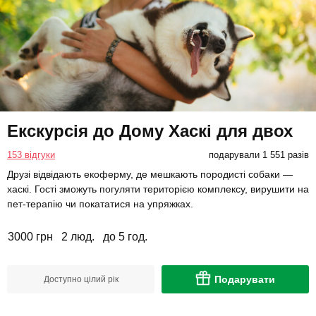
Екскурсія до Дому Хаскі для двох
153 відгуки
подарували 1 551 разів
Друзі відвідають екоферму, де мешкають породисті собаки —
хаскі. Гості зможуть погуляти територією комплексу, вирушити на
пет-терапію чи покататися на упряжках.
3000 грн
2 люд.
до 5 год.
Подарувати
Доступно цілий рік