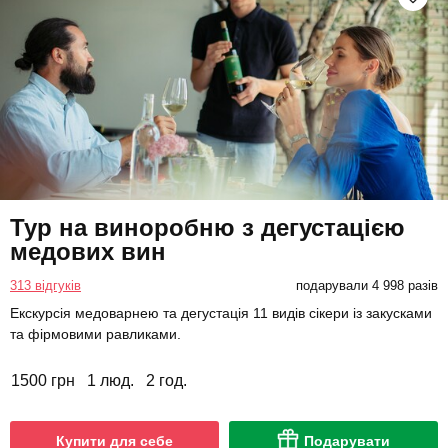
Тур на виноробню з дегустацією
медових вин
313 відгуків
подарували 4 998 разів
Екскурсія медоварнею та дегустація 11 видів сікери із закусками
та фірмовими равликами.
1500 грн
1 люд.
2 год.
Купити для себе
Подарувати