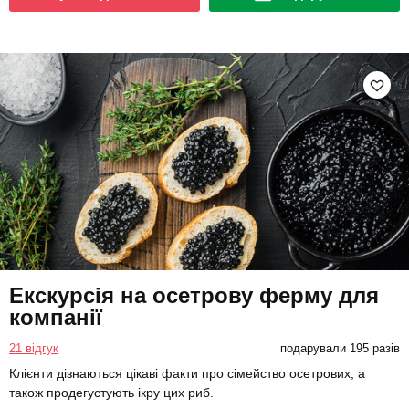
Екскурсія на осетрову ферму для
компанії
21 відгук
подарували 195 разів
Клієнти дізнаються цікаві факти про сімейство осетрових, а
також продегустують ікру цих риб.