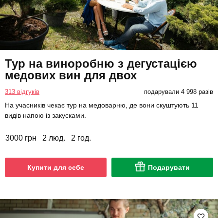
Тур на виноробню з дегустацією
медових вин для двох
313 відгуків
подарували 4 998 разів
На учасників чекає тур на медоварню, де вони скуштують 11
видів напою із закусками.
3000 грн
2 люд.
2 год.
Купити для себе
Подарувати