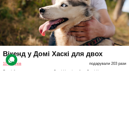
Вікенд у Домі Хаскі для двох
10 відгуків
подарували 203 рази
Гості будуть проживати у «Домі Хаскі» або «Домі Каюра» на
вибір. Крім цього, вони зможуть покататися на конях, відпочити у
сауні та скористатися іншими послугами комплексу.
8400 грн
2 люд.
1 ніч
Подарувати