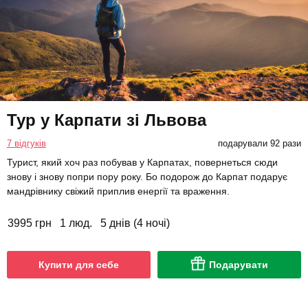
Тур у Карпати зі Львова
7 відгуків
подарували 92 рази
Турист, який хоч раз побував у Карпатах, повернеться сюди
знову і знову попри пору року. Бо подорож до Карпат подарує
мандрівнику свіжий приплив енергії та враження.
3995 грн
1 люд.
5 днів (4 ночі)
Купити для себе
Подарувати