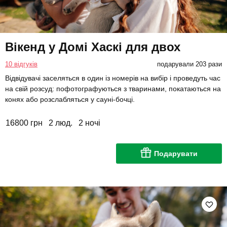
Вікенд у Домі Хаскі для двох
10 відгуків
подарували 203 рази
Відвідувачі заселяться в один із номерів на вибір і проведуть час
на свій розсуд: пофотографуються з тваринами, покатаються на
конях або розслабляться у сауні-бочці.
16800 грн
2 люд.
2 ночі
Подарувати