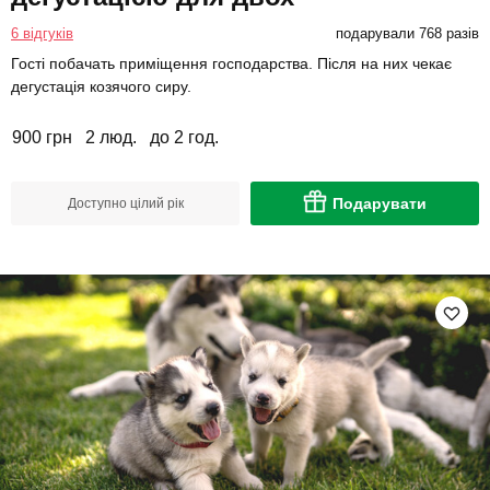
6 відгуків
подарували 768 разів
Гості побачать приміщення господарства. Після на них чекає
дегустація козячого сиру.
900 грн
2 люд.
до 2 год.
Подарувати
Доступно цілий рік