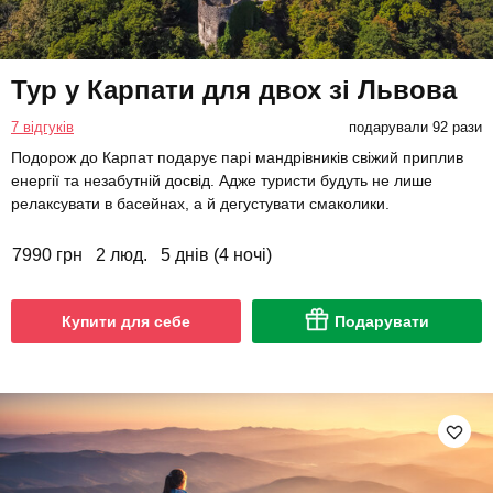
Тур у Карпати для двох зі Львова
7 відгуків
подарували 92 рази
Подорож до Карпат подарує парі мандрівників свіжий приплив
енергії та незабутній досвід. Адже туристи будуть не лише
релаксувати в басейнах, а й дегустувати смаколики.
7990 грн
2 люд.
5 днів (4 ночі)
Купити для себе
Подарувати