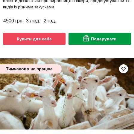
Клієнти дізнаються про виробництво сікери, продегустувавши 11
видів із різними закусками.
4500 грн
3 люд.
2 год.
Купити для себе
Подарувати
Тимчасово не працює