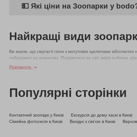
💵 Які ціни на Зоопарки у bodo
Найкращі види зоопарк
Ви знали, що смугасті гієни з могутніми щелепами абсолютно не
побудовані на домислах. Подивитися на світ звірів поблизу, ді
київських зоопарків. А купити подарунковий сертифікат на візит
Розгорнути
Що таке зоопарк?
Популярні сторінки
Сучасні зоопарки багато в чому відрізняються від тих, які п
чотирилапих і крилатих мешканців дбають із розумінням їх фізі
Контактний зоопарк у Києві
Екскурсія до дому хаскі в Києві
«12 місяців» — місце, де живуть понад 100 тварин і птахі
Сімейна фотосесія в Києві
Вихідні з сім'єю в Києві
Верхова
малознайомих представників тваринного світу носуху, капи
святкують Дні народження та інші важливі дати.