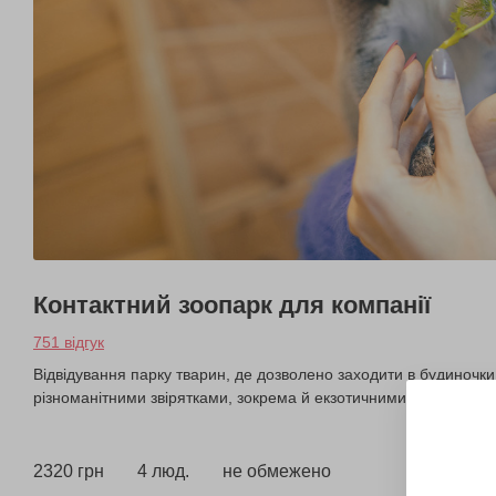
Контактний зоопарк для компанії
751 відгук
Відвідування парку тварин, де дозволено заходити в будиночки 
різноманітними звірятками, зокрема й екзотичними.
2320 грн
4 люд.
не обмежено