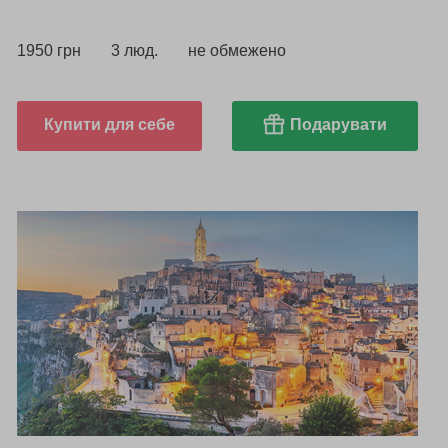
1950 грн
3 люд.
не обмежено
Купити для себе
Подарувати