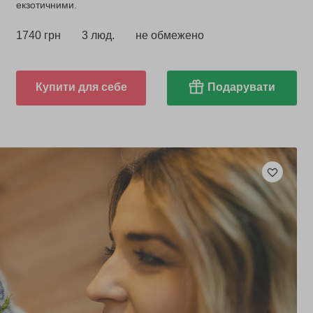
екзотичними.
1740 грн
3 люд.
не обмежено
Купити для себе
Подарувати