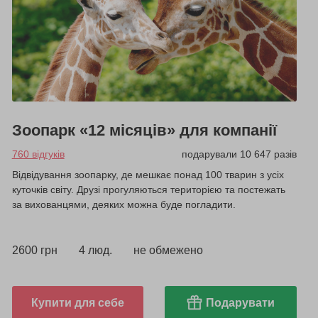
Зоопарк «12 місяців» для компанії
760 відгуків
подарували 10 647 разів
Відвідування зоопарку, де мешкає понад 100 тварин з усіх
куточків світу. Друзі прогуляються територією та постежать
за вихованцями, деяких можна буде погладити.
2600 грн
4 люд.
не обмежено
Купити для себе
Подарувати