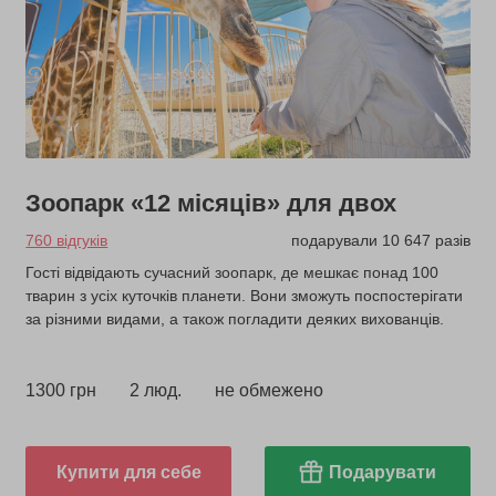
Зоопарк «12 місяців» для двох
760 відгуків
подарували 10 647 разів
Гості відвідають сучасний зоопарк, де мешкає понад 100
тварин з усіх куточків планети. Вони зможуть поспостерігати
за різними видами, а також погладити деяких вихованців.
1300 грн
2 люд.
не обмежено
Купити для себе
Подарувати