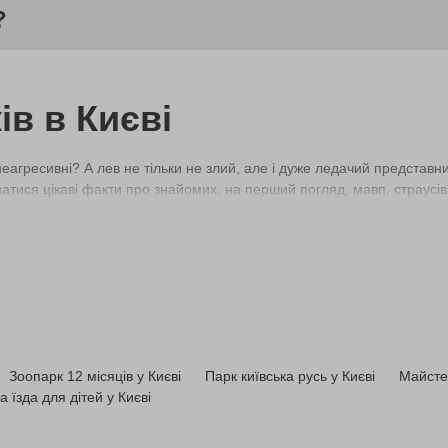
?
ів в Києві
агресивні? А лев не тільки не злий, але і дуже ледачий представни
знатися цікаві факти про знайомих, на перший погляд, мавп, страусі
 за комфортнюї вартістю вигідно на сайті bodo.
рацювали раніше. Сьогодні це зручно облаштовані площі з максимал
ологічних особливостей. У Київській області працює два зоопарки:
Зоопарк 12 місяців у Києві
Парк київська русь у Києві
Майстер
в. Відвідувачі можуть поспостерігати за звичками вовка, антилопи, 
 їзда для дітей у Києві
бара, валлабі, канюка. На території облаштований красивий сад із