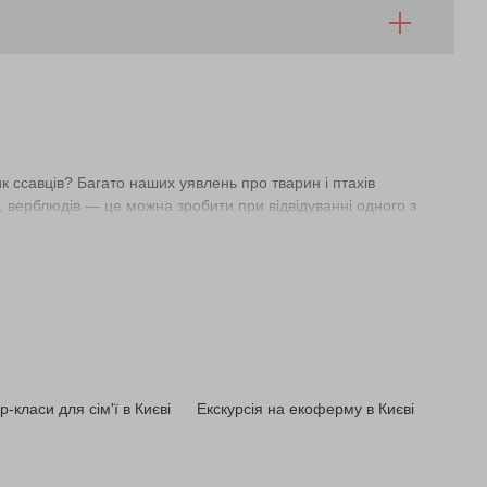
к ссавців? Багато наших уявлень про тварин і птахів
в, верблюдів — це можна зробити при відвідуванні одного з
ьно наближеними до природного середовища умовами. Тут про
-класи для сім'ї в Києві
Екскурсія на екоферму в Києві
верблюда, жирафа, носорога, камчатського ведмедя, побачити
 фонтаном, в якому комфортно відпочити. І ресторан, де