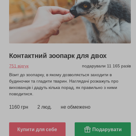
Контактний зоопарк для двох
751 відгук
подарували 11 165 разів
Візит до зоопарку, в якому дозволяється заходити в
будиночки та гладити тварин. Наглядачі розкажуть про
вихованців і дадуть кілька порад, як правильно з ними
поводитися.
1160 грн
2 люд.
не обмежено
Купити для себе
Подарувати