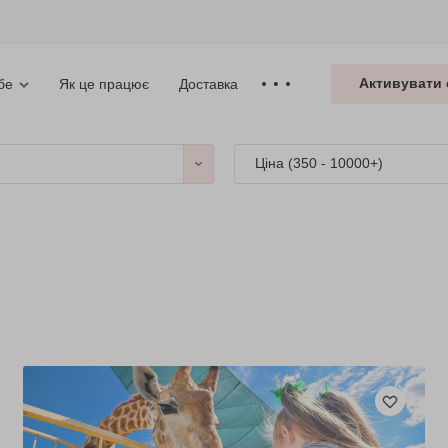
Активувати 
Як це працює
Доставка
бе
Ціна (
350 - 10000+
)