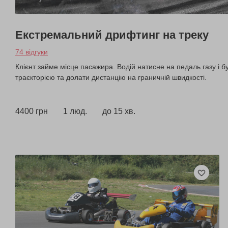
Екстремальний дрифтинг на треку
74 відгуки
Клієнт займе місце пасажира. Водій натисне на педаль газу і 
траєкторією та долати дистанцію на граничній швидкості.
4400 грн
1 люд.
до 15 хв.