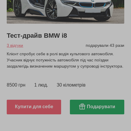
Тест-драйв BMW i8
3 відгуки
подарували 43 рази
Клієнт спробує себе в ролі водія культового автомобіля.
Учасник відчує потужність автомобіля під час поїздки
заздалегідь визначеним маршрутом у супроводі інструктора.
8500 грн
1 люд.
30 кілометрів
Купити для себе
Подарувати