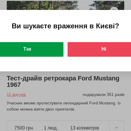
Ви шукаєте враження в
Києві
?
Так
Ні
Тест-драйв ретрокара Ford Mustang
1967
11 відгуків
подарували 351 разів
Учасник зможе протестувати легендарний Ford Mustang. Із
собою можна взяти двох приятелів.
7500 грн
1 люд.
13 кілометрів