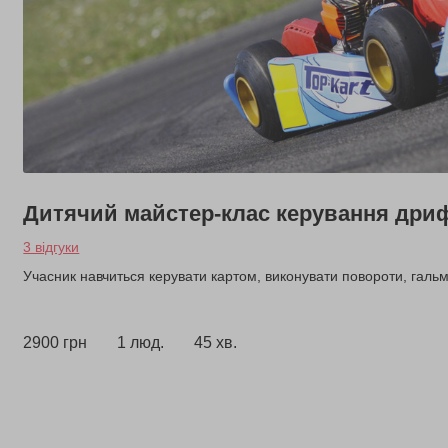
Дитячий майстер-клас керування дри
3 відгуки
Учасник навчиться керувати картом, виконувати повороти, галь
2900 грн
1 люд.
45 хв.