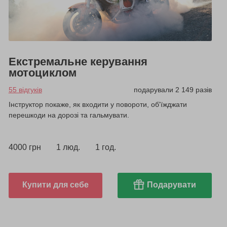
Екстремальне керування
мотоциклом
55 відгуків
подарували 2 149 разів
Інструктор покаже, як входити у повороти, об'їжджати
перешкоди на дорозі та гальмувати.
4000 грн
1 люд.
1 год.
Купити для себе
Подарувати