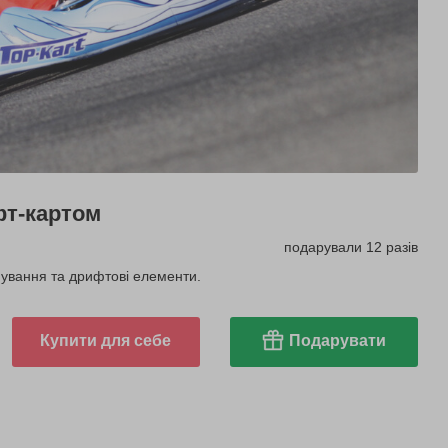
фт-картом
подарували 12 разів
мування та дрифтові елементи.
Купити для себе
Подарувати