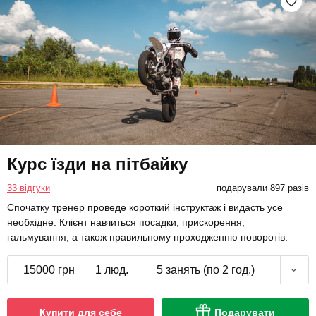
Курс їзди на пітбайку
33 відгуки
подарували 897 разів
Спочатку тренер проведе короткий інструктаж і видасть усе
необхідне. Клієнт навчиться посадки, прискорення,
гальмування, а також правильному проходженню поворотів.
15000 грн
1 люд.
5 занять (по 2 год.)
Купити для себе
Подарувати