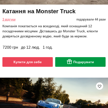
Катання на Monster Truck
3 відгуки
подарували 44 рази
Компанія покатається на всюдиході, який оснащений 12
посадочними місцями. Діставшись до Monster Truck, клієнти
довіряться досвідченому водію, який буде за кермом.
7200 грн
до 12 люд.
1 год.
Купити для себе
Подарувати