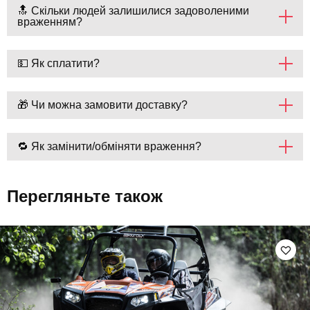
🔝 Скільки людей залишилися задоволеними
враженням?
💵 Як сплатити?
🎁 Чи можна замовити доставку?
🔁 Як замінити/обміняти враження?
Перегляньте також