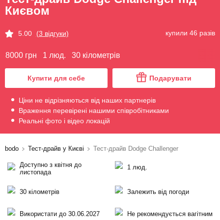
Києвом
купили 46 разів
5.00
(3 відгуки)
8000 грн
1 люд.
30 кілометрів
Купити для себе
Подарувати
Ціни не відрізняються від наших партнерів
Враження перевірені нашими співробітниками
Реальні фото і відео локацій
bodo
Тест-драйв у Києві
Тест-драйв Dodge Challenger
Доступно з квітня до
1 люд.
листопада
30 кілометрів
Залежить від погоди
Використати до 30.06.2027
Не рекомендується вагітним