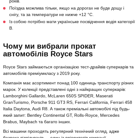
років.
Поїздка можлива тільки, якщо на дорогах не буде дощу і
снігу, та за температури не нижче +12 °C.
Із собою потрібно мати українське посвідчення водія категорії
В.
Чому ми вибрали прокат
автомобілів Royce Stars
Royce Stars займаються організацією тест-драйвів суперкарів та
автомобілів преміумкласу з 2019 року.
Компанія має асортимент понад 100 одиниць транспорту різних
марок. У колекції представлені одні з найкращих суперкарів:
Lamborghini Gallardo, McLaren 650S SPIDER, Maserati
GranTurismo, Porsche 911 GT3 RS, Ferrari California, Ferrari 458
Italia Daytona, Audi R8. А також преміальні автомобілі під будь-
який запит: Bentley Continental GT, Rolls-Royce, Mercedes
Brabus, Maybach та багато інших.
Всі машини проходять регулярний технічний огляд, адже
безпека відвідувачів — один із пріоритетів компанії.