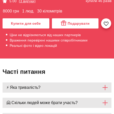
купили 46 разів
5.00
(3 відгуки)
8000 грн
1 люд.
30 кілометрів
Купити для себе
Подарувати
Ціни не відрізняються від наших партнерів
Враження перевірені нашими співробітниками
Реальні фото і відео локацій
Часті питання
⚡ Яка тривалість?
🤗 Скільки людей може брати участь?