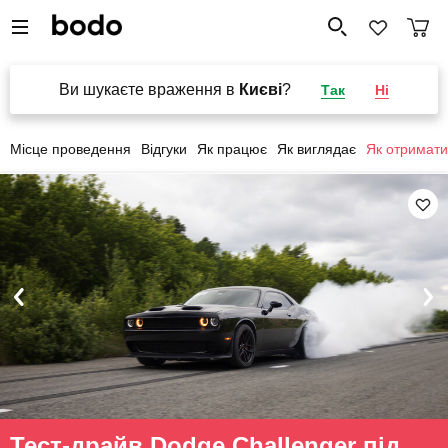
Ви шукаєте враження в
Києві
?
Так
Ні
Місце проведення
Відгуки
Як працює
Як виглядає
Як отримати
Тест-драйв Dodge Challenger під