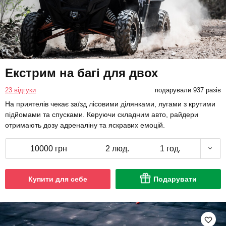
Екстрим на багі для двох
23 відгуки
подарували 937 разів
На приятелів чекає заїзд лісовими ділянками, лугами з крутими
підйомами та спусками. Керуючи складним авто, райдери
отримають дозу адреналіну та яскравих емоцій.
10000 грн
2 люд.
1 год.
Купити для себе
Подарувати