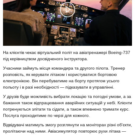
На клієнтів чекає віртуальний політ на авіатренажері Boeing-737
під керівництвом досвідченого інструктора.
Учасники займуть місця командира та другого пілота. Тренер
розповість, як керувати літаком і користуватися бортовою
електронікою. Він перебуватиме на борту протягом усього
польоту і в разі необхідності — підказувати в управлінні.
У друзів буде можливість вибрати локацію та погодні умови, а за
бажання також відпрацювання аварійних ситуацій у небі. Клієнти
потренуються злітати та сідати, а також впевнено тримати курс.
Послуга проходитиме по черзі для кожного.
Відвідувачі матимуть змогу розглянути на моніторах різні об'єкти,
пролітаючи над ними. Авіасимулятор повторює рухи літака —