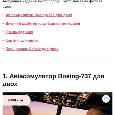
тестування надання якості послуг і часто знімаємо фото та
відео.
Авіасимулятор Boeing-737 для двох
Дитячий майстер-клас їзди на мотоциклі
Гра на ударних
Картинг для двох
Парк розваг Galaxy для двох
Авіасимулятор Boeing-737 для
двох
2800 грн