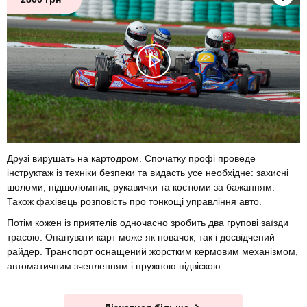
Друзі вирушать на картодром. Спочатку профі проведе
інструктаж із техніки безпеки та видасть усе необхідне: захисні
шоломи, підшоломник, рукавички та костюми за бажанням.
Також фахівець розповість про тонкощі управління авто.
Потім кожен із приятелів одночасно зробить два групові заїзди
трасою. Опанувати карт може як новачок, так і досвідчений
райдер. Транспорт оснащений жорстким кермовим механізмом,
автоматичним зчепленням і пружною підвіскою.