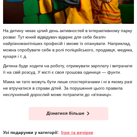
На дитину чекає цілий день активностей в інтерактивному парку
розваг. Тут юний відвідувач відкриє для себе безліч
найрізноманітніших професій і зможе їх опанувати. Наприклад,
можна спробувати себе в ролі поліцейського, продавця, медика,
кухаря і т. д.
Дитина буде ходити на роботу, отримувати зарплату і витрачати
її на свій розсуд. У місті є своя грошова одиниця — фунти.
Мама чи тато можуть бути лише спостерігачами і ні в якому разі
не втручатися в справи дітей. За порушення цього правила
неслухняний дорослий може потрапити до «в'язниці».
Дізнатися більше
Усі подарунки у категорії:
Ігри та вечірки