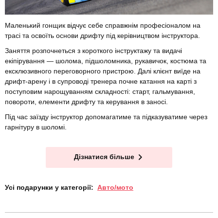
Маленький гонщик відчує себе справжнім професіоналом на
трасі та освоїть основи дрифту під керівництвом інструктора.
Заняття розпочнеться з короткого інструктажу та видачі
екіпірування — шолома, підшоломника, рукавичок, костюма та
ексклюзивного переговорного пристрою. Далі клієнт виїде на
дрифт-арену і в супроводі тренера почне катання на карті з
поступовим нарощуванням складності: старт, гальмування,
повороти, елементи дрифту та керування в заносі.
Під час заїзду інструктор допомагатиме та підказуватиме через
гарнітуру в шоломі.
Дізнатися більше
Усі подарунки у категорії:
Авто/мото