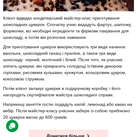
Клієнт відвідає кондитерський майстер-клас приготування
шоколадних цукерок. Спочатку учню видадуть фартух, шапочку,
формочки, всі необхідні інгредієнти та фірмове пакування для
шоколаду, а потім він розпочне навчання.
Для приготування цукерок використовують три види начинок:
ванільна, шоколадний ганаш і праліне, а також три види
шоколаду: чорний, молочний і білий. Після того, як учасник
зліпить цукерки, він прикрасить солодощі їстівним декором:
горіхами, рисовими кульками, кунжутом, кольоровим цукром,
кокосовою стружкою.
Потім клієнт запакує цукерки в подарункову коробку, і його
нагородять сертифікатом майстра шоколадної справи.
Наприкінці заняття гостю подадуть напій: лимонад або какао на
вибір. Після майстер-класу учасник забере із собою приблизно
20 цукерок вагою до 600 грамів.
Дізнатися більше