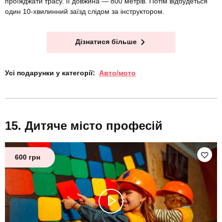
проїжджати трасу. Її довжина — 800 метрів. Потім відбудеться
один 10-хвилинний заїзд слідом за інструктором.
Дізнатися більше
Усі подарунки у категорії:
Авто/мото
Дитяче місто професій
600 грн