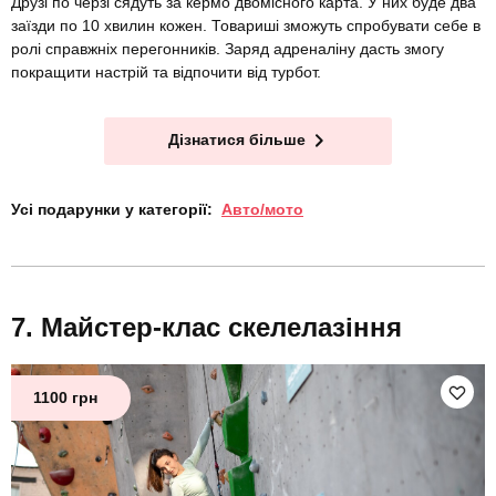
Друзі по черзі сядуть за кермо двомісного карта. У них буде два
заїзди по 10 хвилин кожен. Товариші зможуть спробувати себе в
ролі справжніх перегонників. Заряд адреналіну дасть змогу
покращити настрій та відпочити від турбот.
Дізнатися більше
Усі подарунки у категорії:
Авто/мото
Майстер-клас скелелазіння
1100 грн