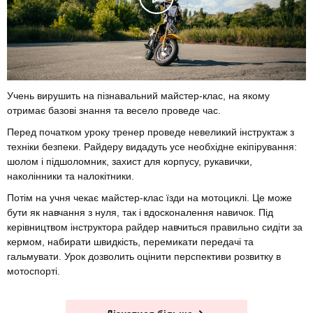
Учень вирушить на пізнавальний майстер-клас, на якому
отримає базові знання та весело проведе час.
Перед початком уроку тренер проведе невеликий інструктаж з
техніки безпеки. Райдеру видадуть усе необхідне екіпірування:
шолом і підшоломник, захист для корпусу, рукавички,
наколінники та налокітники.
Потім на учня чекає майстер-клас їзди на мотоциклі. Це може
бути як навчання з нуля, так і вдосконалення навичок. Під
керівництвом інструктора райдер навчиться правильно сидіти за
кермом, набирати швидкість, перемикати передачі та
гальмувати. Урок дозволить оцінити перспективи розвитку в
мотоспорті.