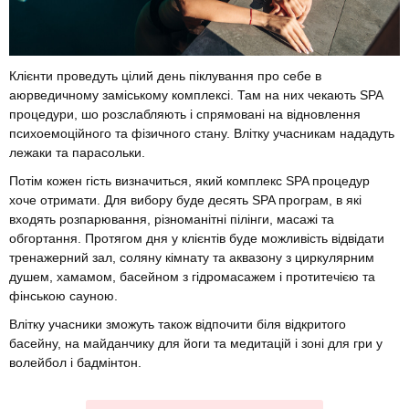
Клієнти проведуть цілий день піклування про себе в
аюрведичному заміському комплексі. Там на них чекають SPA
процедури, шо розслабляють і спрямовані на відновлення
психоемоційного та фізичного стану. Влітку учасникам нададуть
лежаки та парасольки.
Потім кожен гість визначиться, який комплекс SPA процедур
хоче отримати. Для вибору буде десять SPA програм, в які
входять розпарювання, різноманітні пілінги, масажі та
обгортання. Протягом дня у клієнтів буде можливість відвідати
тренажерний зал, соляну кімнату та аквазону з циркулярним
душем, хамамом, басейном з гідромасажем і протитечією та
фінською сауною.
Влітку учасники зможуть також відпочити біля відкритого
басейну, на майданчику для йоги та медитацій і зоні для гри у
волейбол і бадмінтон.