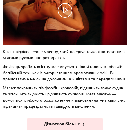
Клієнт відвідає сеанс масажу, який поєднує точкові натискання з
м'якими рухами, що розтирають.
Фахівець зробить клієнту масаж усього тіла й голови в тайській і
балійській техніках із використанням ароматичних олій. Він
працюватиме не лише долонями, а й ліктями та передпліччями.
Масаж покращить лімфообіг і кровообіг, підвищить тонус судин
та збільшить гнучкість і рухливість суглобів. Мета масажу —
домогтися глибокого розслаблення й відновлення життєвих сил,
підвищити працездатність і швидкість мислення.
Дізнатися більше