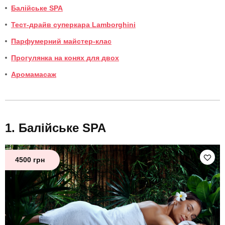
Балійське SPA
Тест-драйв суперкара Lamborghini
Парфумерний майстер-клас
Прогулянка на конях для двох
Аромамасаж
Балійське SPA
4500 грн