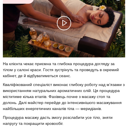
На клієнта чекає приємна та глибока процедура догляду за
тілом у салоні краси. Гостя зустрінуть та проведуть в окремий
кабінет, де й відбуватиметься сеанс.
Кваліфікований спеціаліст виконає глибоку роботу над м’язами з
використанням натуральних ароматичних олій. Ця процедура
міститиме кілька етапів. Фахівець почне з масажу стоп та
долонь. Далі майстер перейде до інтенсивнішого масажування
найбільших енергетичних каналів тіла — меридіанів.
Процедура масажу дасть змогу розслабити усе тіло, зняти
напругу та покращити кровообіг.