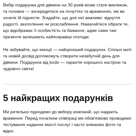
Вибір подарунка для дівчини на 30 років може стати викликом,
та головне — зосередитися на почуттях та враженнях, які ви
хочете їй піднести. Згадайте, що для неї важливо: відчуття
радості, захоплення чи розслаблення. Намагайтеся обрати те,
що відображає її особистість та бажання, адже саме такі
презенти залишають найяскравіші спогади.
Не забувайте, що емоції — найцінніший подарунок. Спільні миті
та новий досвід допоможуть створити незабутній день для
дівчини. Подарунок від bodo — гарантія хорошого настрою та
чудового свята!
5 найкращих подарунків
Ми ретельно підходимо до вибору компаній, що надають
враження. Перед початком співпраці ми обов'язково проводимо
тестування надання якості послуг і часто знімаємо фото та
відео.