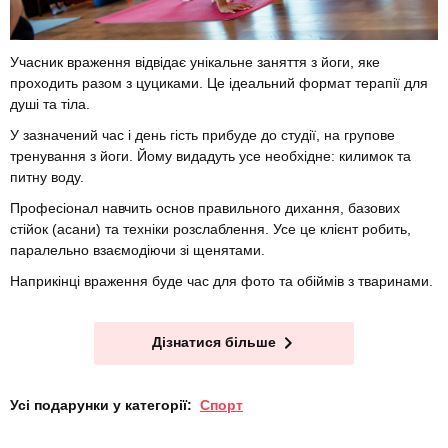
Учасник враження відвідає унікальне заняття з йоги, яке
проходить разом з цуциками. Це ідеальний формат терапії для
душі та тіла.
У зазначений час і день гість прибуде до студії, на групове
тренування з йоги. Йому видадуть усе необхідне: килимок та
питну воду.
Професіонал навчить основ правильного дихання, базових
стійок (асани) та техніки розслаблення. Усе це клієнт робить,
паралельно взаємодіючи зі щенятами.
Наприкінці враження буде час для фото та обіймів з тваринами.
Дізнатися більше
Усі подарунки у категорії:
Спорт