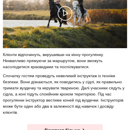
Клієнти відпочинуть, вирушивши на кінну прогулянку.
Неквапливо прямуючи за маршрутом, вони зможуть
насолодитися краєвидами та поспілкуватися.
Спочатку гостям проведуть невеликий інструктаж із техніки
безпеки. Вони дізнаються, як поводитись у сідлі, як правильно
тримати вуздечку та керувати твариною. Далі учасники сядуть у
сідла, а коні підуть спокійним кроком територією. Під час
прогулянки інструктор вестиме коней під вуздечки. Інструкторів
може бути один або два в залежності від навичок і досвіду
клієнтів.