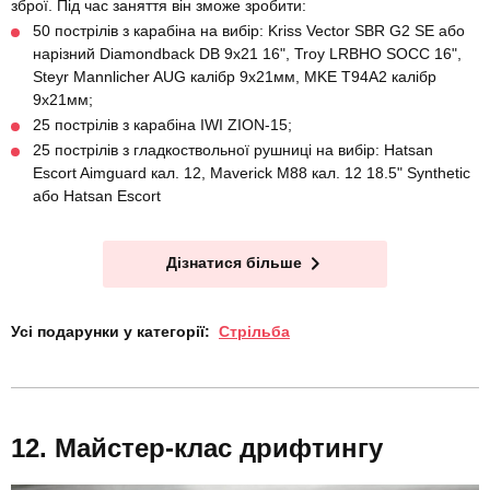
зброї. Під час заняття він зможе зробити:
50 пострілів з карабіна на вибір: Kriss Vector SBR G2 SE або
нарізний Diamondback DB 9x21 16", Troy LRBHO SOCC 16",
Steyr Mannlicher AUG калібр 9х21мм, MKE T94A2 калібр
9х21мм;
25 пострілів з карабіна IWI ZION-15;
25 пострілів з гладкоствольної рушниці на вибір: Hatsan
Escort Aimguard кал. 12, Maverick M88 кал. 12 18.5" Synthetic
або Hatsan Escort
Дізнатися більше
Усі подарунки у категорії:
Стрільба
Майстер-клас дрифтингу