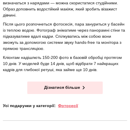
визначаться з нарядами — можна скористатися студійними.
Образ доповнить водостійкий макіяж, який зробить візажист
дівчині.
Після цього розпочнеться фотосесія, пара зануриться у басейн
із теплою водою. Фотограф зніматиме через панорамні стіни та
підказуватиме вдалі кадри. Спілкуватись між собою вони
зможуть за допомогою системи звуку hands-free та монітора з
прямою трансляцією.
Клієнтам надішлють 150-200 фото в базовій обробці протягом
10 днів. У моделей буде 14 днів, щоб відібрати 7 найкращих
кадрів для глибокої ретуші, яка займе ще 10 днів.
Дізнатися більше
Усі подарунки у категорії:
Фотосесії