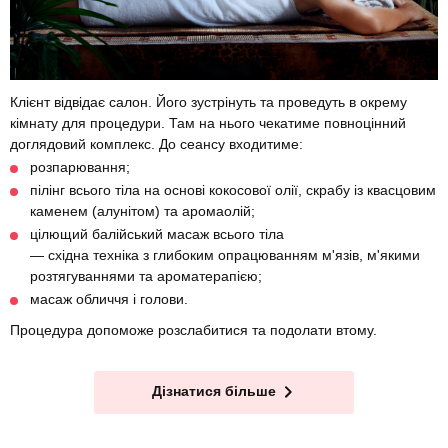
Клієнт відвідає салон. Його зустрінуть та проведуть в окрему
кімнату для процедури. Там на нього чекатиме повноцінний
доглядовий комплекс. До сеансу входитиме:
розпарювання;
пілінг всього тіла на основі кокосової олії, скрабу із квасцовим
каменем (алунітом) та аромаолій;
цілющий балійський масаж всього тіла
— східна техніка з глибоким опрацюванням м'язів, м'якими
розтягуваннями та ароматерапією;
масаж обличчя і голови.
Процедура допоможе розслабитися та подолати втому.
Дізнатися більше