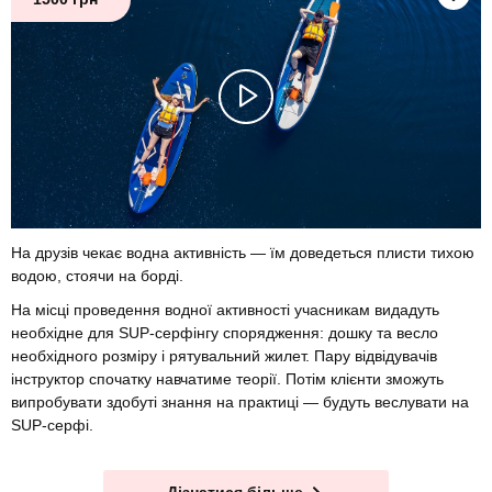
На друзів чекає водна активність — їм доведеться плисти тихою
водою, стоячи на борді.
На місці проведення водної активності учасникам видадуть
необхідне для SUP-серфінгу спорядження: дошку та весло
необхідного розміру і рятувальний жилет. Пару відвідувачів
інструктор спочатку навчатиме теорії. Потім клієнти зможуть
випробувати здобуті знання на практиці — будуть веслувати на
SUP-серфі.