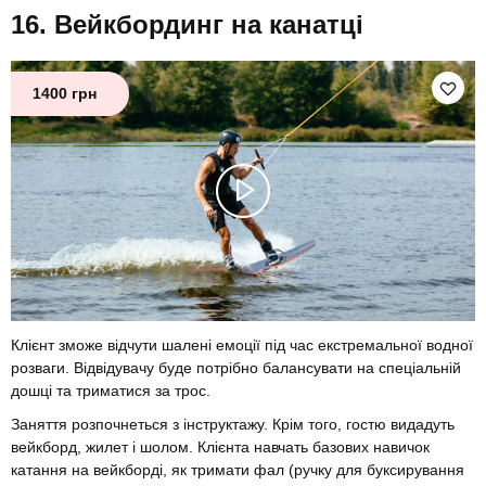
Вейкбординг на канатці
1400 грн
Клієнт зможе відчути шалені емоції під час екстремальної водної
розваги. Відвідувачу буде потрібно балансувати на спеціальній
дошці та триматися за трос.
Заняття розпочнеться з інструктажу. Крім того, гостю видадуть
вейкборд, жилет і шолом. Клієнта навчать базових навичок
катання на вейкборді, як тримати фал (ручку для буксирування