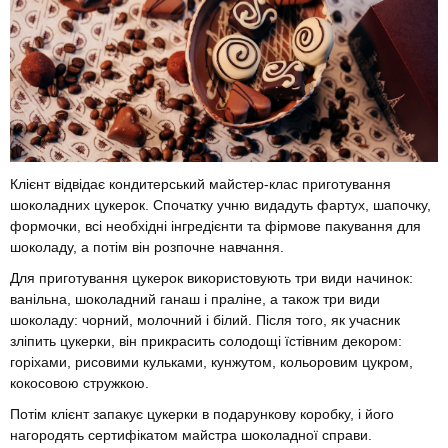
Клієнт відвідає кондитерський майстер-клас приготування
шоколадних цукерок. Спочатку учню видадуть фартух, шапочку,
формочки, всі необхідні інгредієнти та фірмове пакування для
шоколаду, а потім він розпочне навчання.
Для приготування цукерок використовують три види начинок:
ванільна, шоколадний ганаш і праліне, а також три види
шоколаду: чорний, молочний і білий. Після того, як учасник
зліпить цукерки, він прикрасить солодощі їстівним декором:
горіхами, рисовими кульками, кунжутом, кольоровим цукром,
кокосовою стружкою.
Потім клієнт запакує цукерки в подарункову коробку, і його
нагородять сертифікатом майстра шоколадної справи.