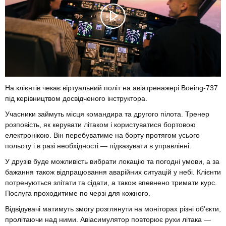
На клієнтів чекає віртуальний політ на авіатренажері Boeing-737
під керівництвом досвідченого інструктора.
Учасники займуть місця командира та другого пілота. Тренер
розповість, як керувати літаком і користуватися бортовою
електронікою. Він перебуватиме на борту протягом усього
польоту і в разі необхідності — підказувати в управлінні.
У друзів буде можливість вибрати локацію та погодні умови, а за
бажання також відпрацювання аварійних ситуацій у небі. Клієнти
потренуються злітати та сідати, а також впевнено тримати курс.
Послуга проходитиме по черзі для кожного.
Відвідувачі матимуть змогу розглянути на моніторах різні об'єкти,
пролітаючи над ними. Авіасимулятор повторює рухи літака —