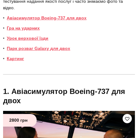
тестування надання якості послуг і часто знімаємо фото та
відео.
Авіасимулятор Boeing-737 для двох
Гра на ударних
Урок верхової їзди
Парк розваг Galaxy для двох
Картинг
Авіасимулятор Boeing-737 для
двох
2800 грн