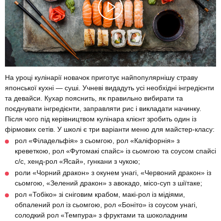
На уроці кулінарії новачок приготує найпопулярнішу страву
японської кухні — суші. Учневі видадуть усі необхідні інгредієнти
та девайси. Кухар пояснить, як правильно вибирати та
поєднувати інгредієнти, заправляти рис і викладати начинку.
Після чого під керівництвом кулінара клієнт зробить один із
фірмових сетів. У школі є три варіанти меню для майстер-класу:
рол «Філадельфія» з сьомгою, рол «Каліфорнія» з
креветкою, рол «Футомакі спайс» із сьомгою та соусом спайсі
с/с, хенд-рол «Ясай», гункани з чукою;
роли «Чорний дракон» з окунем унагі, «Червоний дракон» із
сьомгою, «Зелений дракон» з авокадо, місо-суп з шіїтаке;
рол «Тобіко» зі сніговим крабом, макі-рол із мідіями,
обпалений рол із сьомгою, рол «Боніто» із соусом унагі,
солодкий рол «Темпура» з фруктами та шоколадним