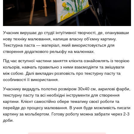
Учасник вирушає до студії інтуїтивної творчості, де, опанувавши
нову техніку малювання, напише власну об’ємну картину.
Текстурна паста — матеріал, який використовується для
створення додаткового рельєфу на малюнках.
Під час вступної частини заняття клієнта ознайомлять із теорією
кольорів, навчать правильно з ними взаємодіяти та змішувати
між собою. Далі викладач розповість про текстурну пасту та
особливості її використання.
Учаснику видадуть полотно розміром 30х40 см, акрилові фарби,
текстурну пасту та всі необхідні інструменти для створення
картини. Клієнт самостійно обере тематику своєї роботи та
перейде до процесу малювання. В учня буде можливість писати
картину за мольбертом. Готову роботу можна забрати через 2-3
доби.