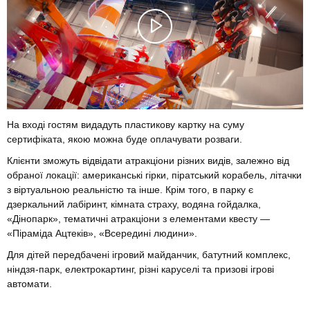
На вході гостям видадуть пластикову картку на суму
сертифіката, якою можна буде оплачувати розваги.
Клієнти зможуть відвідати атракціони різних видів, залежно від
обраної локації: американські гірки, піратський корабель, літачки
з віртуальною реальністю та інше. Крім того, в парку є
дзеркальний лабіринт, кімната страху, водяна гойдалка,
«Дінопарк», тематичні атракціони з елементами квесту —
«Піраміда Ацтеків», «Всередині людини».
Для дітей передбачені ігровий майданчик, батутний комплекс,
ніндзя-парк, електрокартинг, різні каруселі та призові ігрові
автомати.