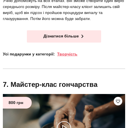
Учню допоможуть на всіх етапах. Він зможе створити один виріб
середнього розміру. Після майстер-класу клієнт залишить свій
виріб, щоб він підсох і пройшов процедури випалу та
глазурування. Потім його можна буде забрати.
Дізнатися більше
Усі подарунки у категорії:
Творчість
Майстер-клас гончарства
800 грн