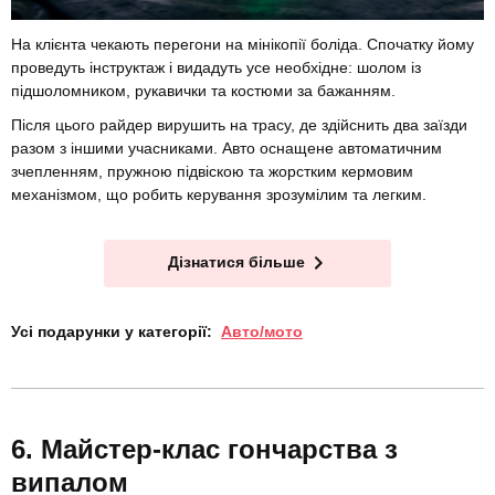
На клієнта чекають перегони на мінікопії боліда. Спочатку йому
проведуть інструктаж і видадуть усе необхідне: шолом із
підшоломником, рукавички та костюми за бажанням.
Після цього райдер вирушить на трасу, де здійснить два заїзди
разом з іншими учасниками. Авто оснащене автоматичним
зчепленням, пружною підвіскою та жорстким кермовим
механізмом, що робить керування зрозумілим та легким.
Дізнатися більше
Усі подарунки у категорії:
Авто/мото
Майстер-клас гончарства з
випалом