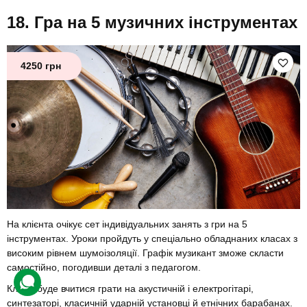
Гра на 5 музичних інструментах
4250 грн
На клієнта очікує сет індивідуальних занять з гри на 5
інструментах. Уроки пройдуть у спеціально обладнаних класах з
високим рівнем шумоізоляції. Графік музикант зможе скласти
самостійно, погодивши деталі з педагогом.
Клієнт буде вчитися грати на акустичній і електрогітарі,
синтезаторі, класичній ударній установці й етнічних барабанах.