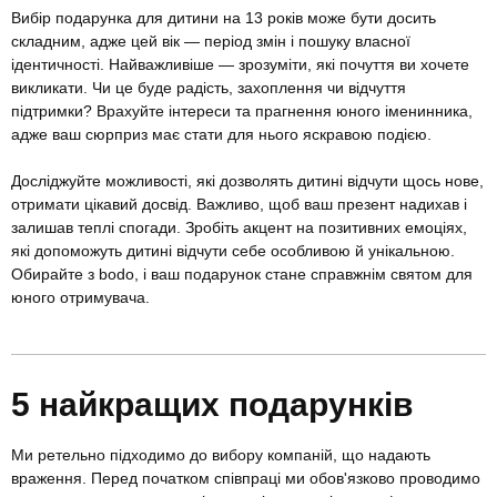
Вибір подарунка для дитини на 13 років може бути досить
складним, адже цей вік — період змін і пошуку власної
ідентичності. Найважливіше — зрозуміти, які почуття ви хочете
викликати. Чи це буде радість, захоплення чи відчуття
підтримки? Врахуйте інтереси та прагнення юного іменинника,
адже ваш сюрприз має стати для нього яскравою подією.
Досліджуйте можливості, які дозволять дитині відчути щось нове,
отримати цікавий досвід. Важливо, щоб ваш презент надихав і
залишав теплі спогади. Зробіть акцент на позитивних емоціях,
які допоможуть дитині відчути себе особливою й унікальною.
Обирайте з bodo, і ваш подарунок стане справжнім святом для
юного отримувача.
5 найкращих подарунків
Ми ретельно підходимо до вибору компаній, що надають
враження. Перед початком співпраці ми обов'язково проводимо