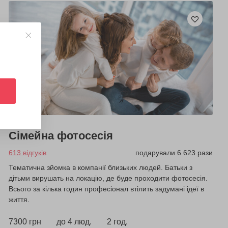
Сімейна фотосесія
613 відгуків
подарували 6 623 рази
Тематична зйомка в компанії близьких людей. Батьки з
дітьми вирушать на локацію, де буде проходити фотосесія.
Всього за кілька годин професіонал втілить задумані ідеї в
життя.
7300 грн
до 4 люд.
2 год.