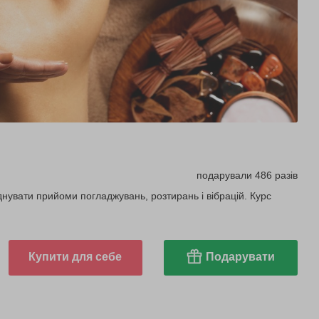
подарували 486 разів
днувати прийоми погладжувань, розтирань і вібрацій. Курс
Купити для себе
Подарувати