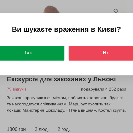
Ви шукаєте враження в
Києві
?
Так
Ні
Екскурсія для закоханих у Львові
79 відгуків
подарували 4 252 рази
Закохані прогуляються містом, побачать старовинні будівлі
та насолодяться спілкуванням. Маршрут охопить такі
локації: Майстерня шоколаду, «П'яна вишня», Костел єзуїтів.
1800 грн
2 люд.
2 год.