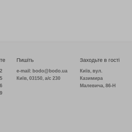
те
Пишіть
Заходьте в гості
22
e-mail: bodo@bodo.ua
Київ, вул.
75
Київ, 03150, а/с 230
Казимира
16
Малевича, 86-Н
39