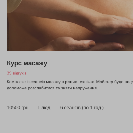
Курс масажу
39 відгуків
Комплекс із сеансів масажу в різних техніках. Майстер буде поє
допоможе розслабитися та зняти напруження.
10500 грн
1 люд.
6 сеансів (по 1 год.)