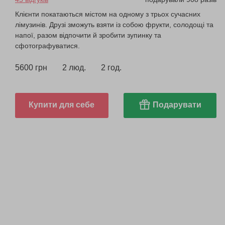
Клієнти покатаються містом на одному з трьох сучасних
лімузинів. Друзі зможуть взяти із собою фрукти, солодощі та
напої, разом відпочити й зробити зупинку та
сфотографуватися.
5600 грн
2 люд.
2 год.
Купити для себе
Подарувати