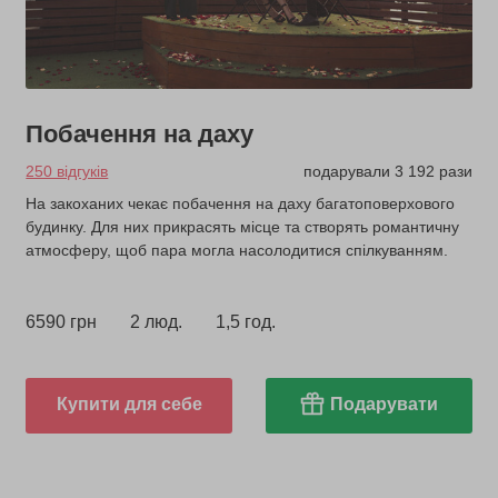
Побачення на даху
250 відгуків
подарували 3 192 рази
На закоханих чекає побачення на даху багатоповерхового
будинку. Для них прикрасять місце та створять романтичну
атмосферу, щоб пара могла насолодитися спілкуванням.
6590 грн
2 люд.
1,5 год.
Купити для себе
Подарувати