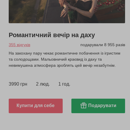
Романтичний вечір на даху
355 відгуків
подарували 8 955 разів
На закохану пару чекає романтичне побачення із ігристим
та солодощами. Мальовничий краєвид із даху та
невимушена атмосфера зроблять цей вечір незабутнім.
3990 грн
2 люд.
1 год.
Купити для себе
Подарувати