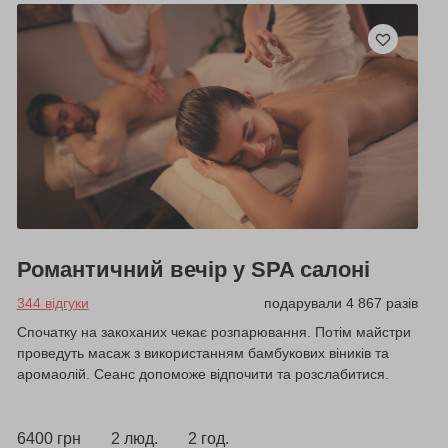
Романтичний вечір у SPA салоні
344 відгуки
подарували 4 867 разів
Спочатку на закоханих чекає розпарювання. Потім майстри
проведуть масаж з використанням бамбукових віників та
аромаолій. Сеанс допоможе відпочити та розслабитися.
6400 грн
2 люд.
2 год.