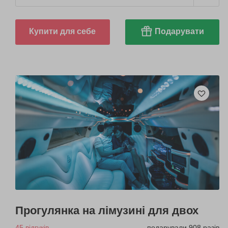
Купити для себе
Подарувати
Прогулянка на лімузині для двох
45 відгуків
подарували 908 разів