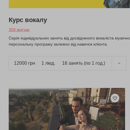
Курс вокалу
304 відгуки
Серія індивідуальних занять від досвідченого вокаліста музичн
персональну програму залежно від навичок клієнта.
12000 грн
1 люд.
16 занять (по 1 год.)