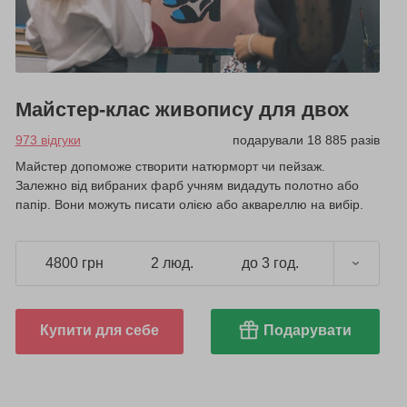
Майстер-клас живопису для двох
973 відгуки
подарували 18 885 разів
Майстер допоможе створити натюрморт чи пейзаж.
Залежно від вибраних фарб учням видадуть полотно або
папір. Вони можуть писати олією або аквареллю на вибір.
4800 грн
2 люд.
до 3 год.
Купити для себе
Подарувати