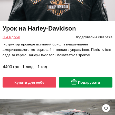
Урок на Harley-Davidson
304 відгуки
подарували 4 809 разів
Інструктор проведе вступний бриф із влаштування
американського мотоцикла й інтенсив з управління. Потім клієнт
сяде за кермо Harley-Davidson і покатається треком.
4400 грн
1 люд.
1 год.
Купити для себе
Подарувати