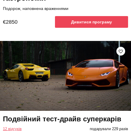
Подорож, наповнена враженнями
€2850
Дивитися програму
Подвійний тест-драйв суперкарів
12 відгуків
подарували 229 разів