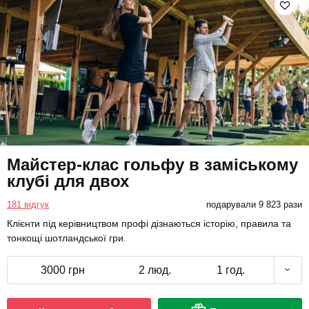
Майстер-клас гольфу в заміському
клубі для двох
181 відгук
подарували 9 823 рази
Клієнти під керівництвом профі дізнаються історію, правила та
тонкощі шотландської гри.
3000 грн
2 люд.
1 год.