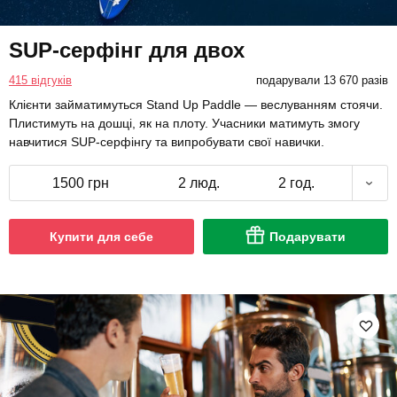
SUP-серфінг для двох
415 відгуків
подарували 13 670 разів
Клієнти займатимуться Stand Up Paddle — веслуванням стоячи.
Плистимуть на дошці, як на плоту. Учасники матимуть змогу
навчитися SUP-серфінгу та випробувати свої навички.
1500 грн
2 люд.
2 год.
Купити для себе
Подарувати