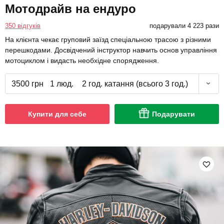
Мотодрайв на ендуро
350 відгуків
подарували 4 223 рази
На клієнта чекає груповий заїзд спеціальною трасою з різними
перешкодами. Досвідчений інструктор навчить основ управління
мотоциклом і видасть необхідне спорядження.
3500 грн
1 люд.
2 год. катання (всього 3 год.)
Купити для себе
Подарувати