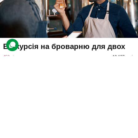
Екскурсія на броварню для двох
453 відгуки
подарували 10 137 разів
Друзі вирушать на екскурсію крафтовою пивоварнею на
території тапруму. Вони дізнаються цікаві факти про культовий
напій та продегустують кілька місцевих сортів пива.
1400 грн
2 люд.
1 год.
Купити для себе
Подарувати