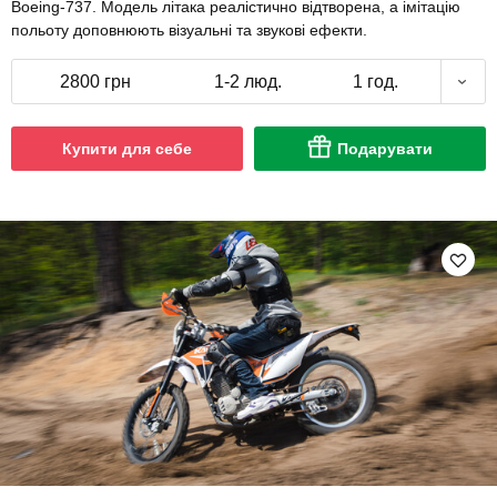
Boeing-737. Модель літака реалістично відтворена, а імітацію
польоту доповнюють візуальні та звукові ефекти.
2800 грн
1-2 люд.
1 год.
Купити для себе
Подарувати