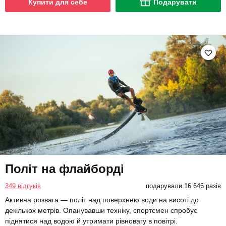
Купити для себе
Подарувати
Політ на флайборді
349 відгуків
подарували 16 646 разів
Активна розвага — політ над поверхнею води на висоті до
декількох метрів. Опанувавши техніку, спортсмен спробує
піднятися над водою й утримати рівновагу в повітрі.