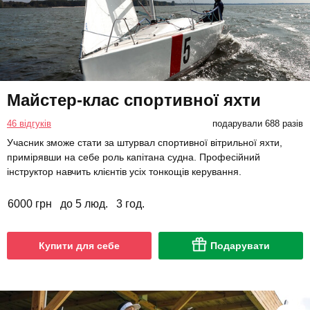
Майстер-клас спортивної яхти
46 відгуків
подарували 688 разів
Учасник зможе стати за штурвал спортивної вітрильної яхти,
примірявши на себе роль капітана судна. Професійний
інструктор навчить клієнтів усіх тонкощів керування.
6000 грн
до 5 люд.
3 год.
Купити для себе
Подарувати