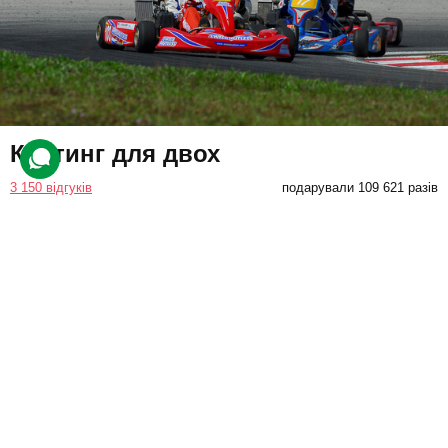
Картинг для двох
3 150 відгуків
подарували 109 621 разів
Друзі здійснять заїзд трасою. Керування картом доступне як для
новачка, так і для досвідченого райдера. Інструктор навчить
основ техніки та видасть необхідне екіпірування.
2800 грн
2 люд.
по 2 заїзди (по 10 хв.)
Купити для себе
Подарувати