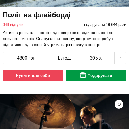
Політ на флайборді
348 відгуків
подарували 16 644 рази
Активна розвага — політ над поверхнею води на висоті до
декількох метрів. Опанувавши техніку, спортсмен спробує
піднятися над водою й утримати рівновагу в повітрі.
4800 грн
1 люд.
30 хв.
Купити для себе
Подарувати