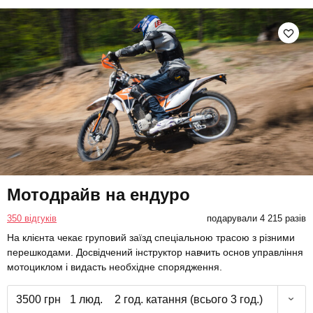
Мотодрайв на ендуро
350 відгуків
подарували 4 215 разів
На клієнта чекає груповий заїзд спеціальною трасою з різними
перешкодами. Досвідчений інструктор навчить основ управління
мотоциклом і видасть необхідне спорядження.
3500 грн
1 люд.
2 год. катання (всього 3 год.)