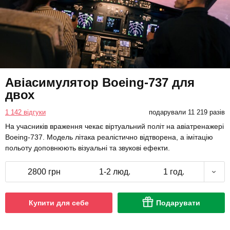
Авіасимулятор Boeing-737 для
двох
1 142 відгуки
подарували 11 219 разів
На учасників враження чекає віртуальний політ на авіатренажері
Boeing-737. Модель літака реалістично відтворена, а імітацію
польоту доповнюють візуальні та звукові ефекти.
2800 грн
1-2 люд.
1 год.
Купити для себе
Подарувати