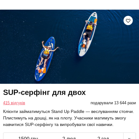
SUP-серфінг для двох
415 відгуків
подарували 13 644 рази
Клієнти займатимуться Stand Up Paddle — веслуванням стоячи.
Плистимуть на дошці, як на плоту. Учасники матимуть змогу
навчитися SUP-серфінгу та випробувати свої навички.
1500 грн
2 люд.
2 год.