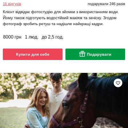
16 відгуків
подарували 246 разів
Клієнт відвідає фотостудію для зйомки з використанням води.
Йому також підготують водостійкий макіяж та зачіску. Згодом
фотограф зробить ретуш та надішле найкращі кадри.
8000 грн
1 люд.
до 2,5 год.
Купити для себе
Подарувати