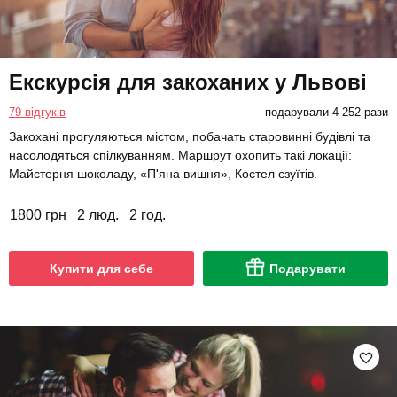
Екскурсія для закоханих у Львові
79 відгуків
подарували 4 252 рази
Закохані прогуляються містом, побачать старовинні будівлі та
насолодяться спілкуванням. Маршрут охопить такі локації:
Майстерня шоколаду, «П'яна вишня», Костел єзуїтів.
1800 грн
2 люд.
2 год.
Купити для себе
Подарувати