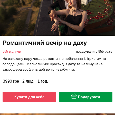
Романтичний вечір на даху
355 відгуків
подарували 8 955 разів
На закохану пару чекає романтичне побачення із ігристим та
солодощами. Мальовничий краєвид із даху та невимушена
атмосфера зроблять цей вечір незабутнім.
3990 грн
2 люд.
1 год.
Купити для себе
Подарувати