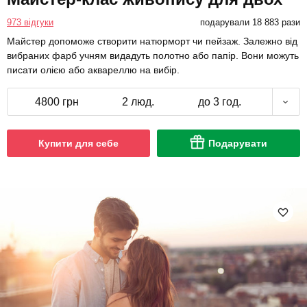
973 відгуки
подарували 18 883 рази
Майстер допоможе створити натюрморт чи пейзаж. Залежно від
вибраних фарб учням видадуть полотно або папір. Вони можуть
писати олією або аквареллю на вибір.
4800 грн
2 люд.
до 3 год.
Купити для себе
Подарувати