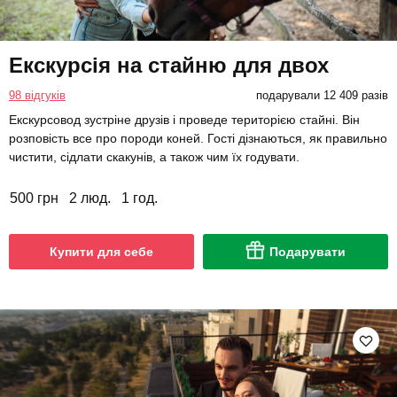
Екскурсія на стайню для двох
98 відгуків
подарували 12 409 разів
Екскурсовод зустріне друзів і проведе територією стайні. Він
розповість все про породи коней. Гості дізнаються, як правильно
чистити, сідлати скакунів, а також чим їх годувати.
500 грн
2 люд.
1 год.
Купити для себе
Подарувати