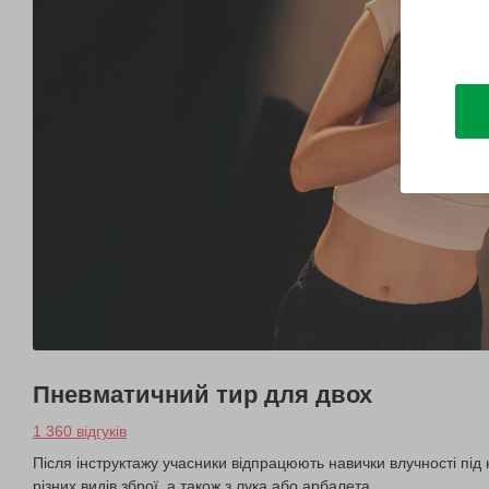
Пневматичний тир для двох
1 360 відгуків
Після інструктажу учасники відпрацюють навички влучності під 
різних видів зброї, а також з лука або арбалета.