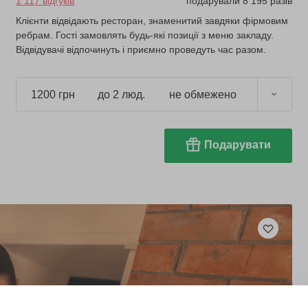
1 117 відгуків
подарували 8 195 разів
Клієнти відвідають ресторан, знаменитий завдяки фірмовим
ребрам. Гості замовлять будь-які позиції з меню закладу.
Відвідувачі відпочинуть і приємно проведуть час разом.
1200 грн
до 2 люд.
не обмежено
Подарувати