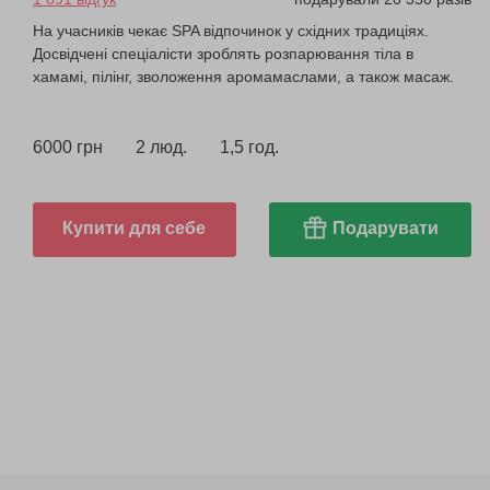
На учасників чекає SPA відпочинок у східних традиціях.
Досвідчені спеціалісти зроблять розпарювання тіла в
хамамі, пілінг, зволоження аромамаслами, а також масаж.
6000 грн
2 люд.
1,5 год.
Купити для себе
Подарувати