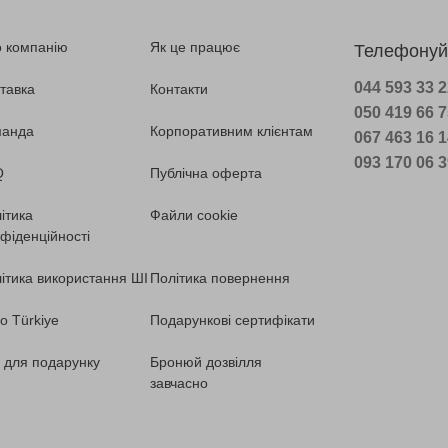
 компанію
Як це працює
Телефонуй
044 593 33 
тавка
Контакти
050 419 66 
манда
Корпоративним клієнтам
067 463 16 
093 170 06 
Q
Публічна оферта
ітика
Файли cookie
фіденційності
ітика використання ШІ
Політика повернення
o Türkiye
Подарункові сертифікати
ї для подарунку
Бронюй дозвілля
завчасно