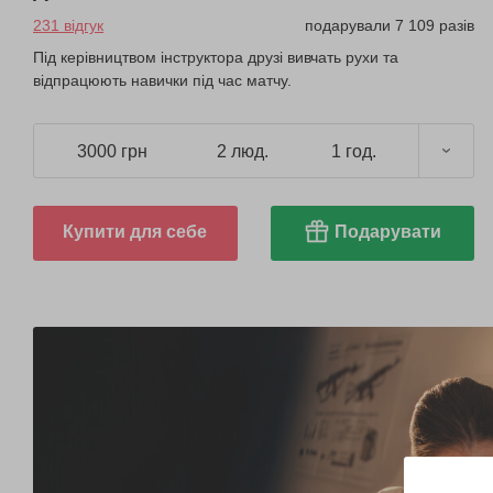
231 відгук
подарували 7 109 разів
Під керівництвом інструктора друзі вивчать рухи та
відпрацюють навички під час матчу.
3000 грн
2 люд.
1 год.
Купити для себе
Подарувати