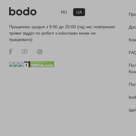
RU
UA
Про
Працюємо щодня з 9:00 до 20:00 (під час повітряних
Дос
тривог відділ по роботі з клієнтами може не
працювати)
Ко
FA
Пол
Кон
Пол
bod
Іде