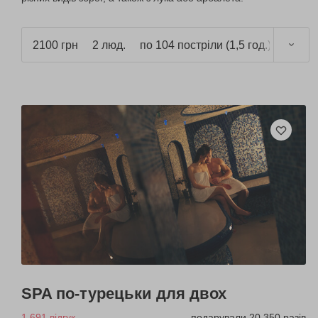
2100 грн
2 люд.
по 104 постріли (1,5 год.)
SPA по-турецьки для двох
1 691 відгук
подарували 20 350 разів