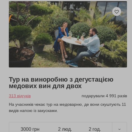
Тур на виноробню з дегустацією
медових вин для двох
313 відгуків
подарували 4 991 разів
На учасників чекає тур на медоварню, де вони скуштують 11
видів напою із закусками.
3000 грн
2 люд.
2 год.