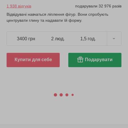
1 938 відгуків
подарували 32 976 разів
Відвідувачі навчаться ліплення фігур. Вони спробують
центрувати глину та надавати їй форму.
3400 грн
2 люд.
1,5 год.
Купити для себе
Подарувати