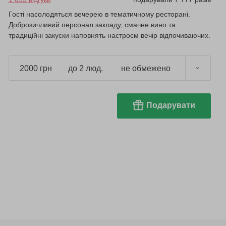
Гості насолодяться вечерею в тематичному ресторані.
Доброзичливий персонал закладу, смачне вино та
традиційні закуски наповнять настроєм вечір відпочиваючих.
2000 грн
до 2 люд.
не обмежено
Подарувати