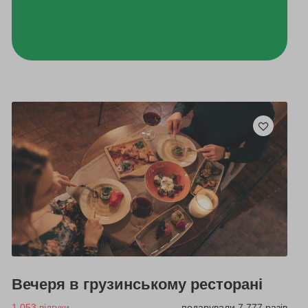
Вечеря в грузинському ресторані
1 053 відгуки
подарували 7 777 разів