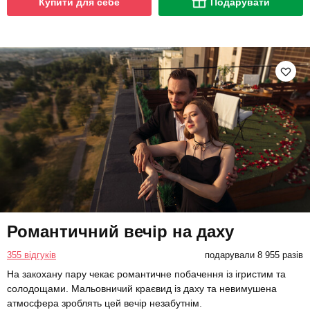
Купити для себе
Подарувати
Романтичний вечір на даху
355 відгуків
подарували 8 955 разів
На закохану пару чекає романтичне побачення із ігристим та
солодощами. Мальовничий краєвид із даху та невимушена
атмосфера зроблять цей вечір незабутнім.