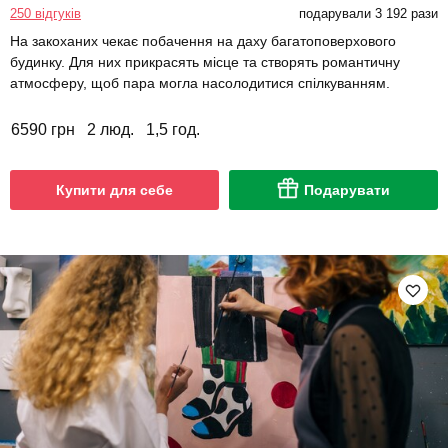
250 відгуків
подарували 3 192 рази
На закоханих чекає побачення на даху багатоповерхового
будинку. Для них прикрасять місце та створять романтичну
атмосферу, щоб пара могла насолодитися спілкуванням.
6590 грн
2 люд.
1,5 год.
Купити для себе
Подарувати