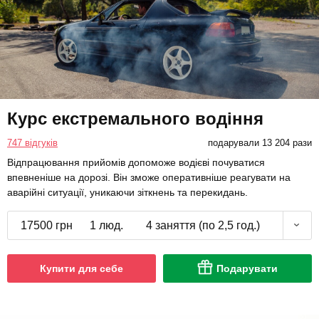
Курс екстремального водіння
747 відгуків
подарували 13 204 рази
Відпрацювання прийомів допоможе водієві почуватися
впевненіше на дорозі. Він зможе оперативніше реагувати на
аварійні ситуації, уникаючи зіткнень та перекидань.
17500 грн
1 люд.
4 заняття (по 2,5 год.)
Купити для себе
Подарувати