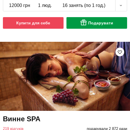
12000 грн
1 люд.
16 занять (по 1 год.)
Купити для себе
Подарувати
Винне SPA
219 відгуків
подарували 2 872 рази