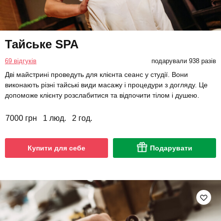
Тайське SPA
69 відгуків
подарували 938 разів
Дві майстрині проведуть для клієнта сеанс у студії. Вони
виконають різні тайські види масажу і процедури з догляду. Це
допоможе клієнту розслабитися та відпочити тілом і душею.
7000 грн
1 люд.
2 год.
Купити для себе
Подарувати