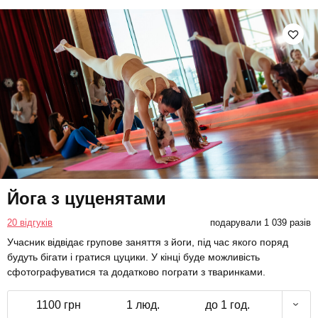
Йога з цуценятами
20 відгуків
подарували 1 039 разів
Учасник відвідає групове заняття з йоги, під час якого поряд
будуть бігати і гратися цуцики. У кінці буде можливість
сфотографуватися та додатково пограти з тваринками.
1100 грн
1 люд.
до 1 год.