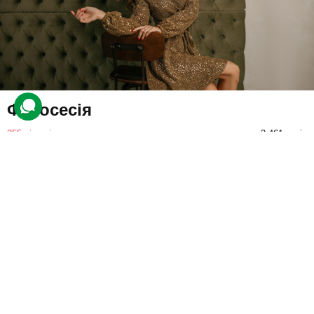
Фотосесія
255 відгуків
подарували 2 461 разів
Клієнт вирушить на зйомку. Перед камерою можна буде постати
в будь-якому образі. Досвідчений візажист зробить моделі
макіяж, а фотограф підбере найбільш вдалі ракурси.
9800 грн
1 люд.
2 год. зйомки (всього 3 год.)
Купити для себе
Подарувати