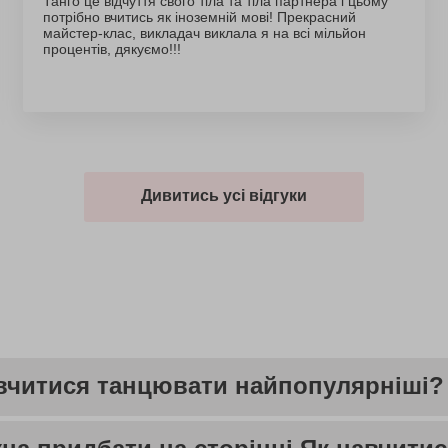
Танго це відчуття свого тіла та тіла партнера і цьому
потрібно вчитись як іноземній мові! Прекрасний
майстер-клас, викладач виклала я на всі мільйон
процентів, дякуємо!!!
Дивитись усі відгуки
навчитися танцювати найпопулярніші?