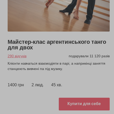
Майстер-клас аргентинського танго
для двох
290 відгуків
подарували 11 120 разів
Клієнти навчаться взаємодіяти в парі, а наприкінці заняття
станцюють вивчені па під музику.
1400 грн
2 люд.
45 хв.
Купити для себе