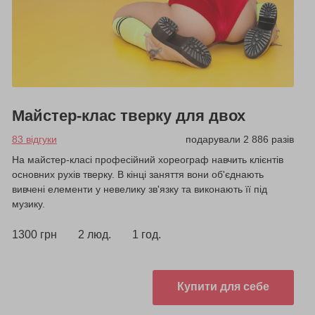
Майстер-клас тверку для двох
83 відгуки
подарували 2 886 разів
На майстер-класі професійний хореограф навчить клієнтів
основних рухів тверку. В кінці заняття вони об'єднають
вивчені елементи у невелику зв'язку та виконають її під
музику.
1300 грн
2 люд.
1 год.
Купити для себе