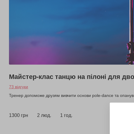
Майстер-клас танцю на пілоні для дв
73 відгуки
Тренер допоможе друзям вивчити основи pole-dance та опанува
1300 грн
2 люд.
1 год.