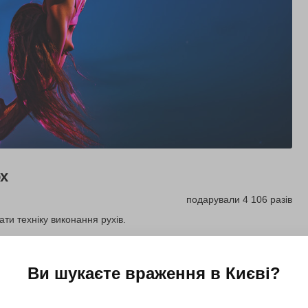
ох
подарували 4 106 разів
ти техніку виконання рухів.
Купити для себе
Ви шукаєте враження в
Києві
?