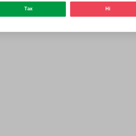
Так
Ні