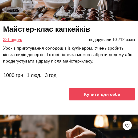
Майстер-клас капкейків
331 відгук
подарували 10 712 разів
Урок з приготування солодощів із кулінаром. Учень зробить
кілька видів десертів. Готові тістечка можна забрати додому або
продегустувати відразу після майстер-класу.
1000 грн
1 люд.
3 год.
Купити для себе