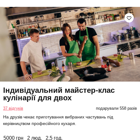
Індивідуальний майстер-клас
кулінарії для двох
37 відгуків
подарували 558 разів
На друзів чекає приготування вибраних частувань під
керівництвом професійного кухаря.
5000 грн
2 люд.
2,5 год.