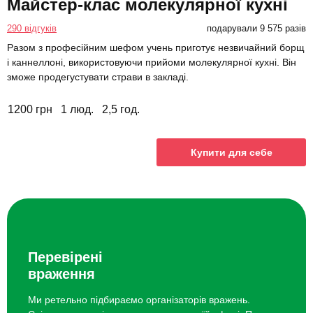
Майстер-клас молекулярної кухні
290 відгуків
подарували 9 575 разів
Разом з професійним шефом учень приготує незвичайний борщ
і каннеллоні, використовуючи прийоми молекулярної кухні. Він
зможе продегустувати страви в закладі.
1200 грн
1 люд.
2,5 год.
Купити для себе
Перевірені
враження
Ми ретельно підбираємо організаторів вражень.