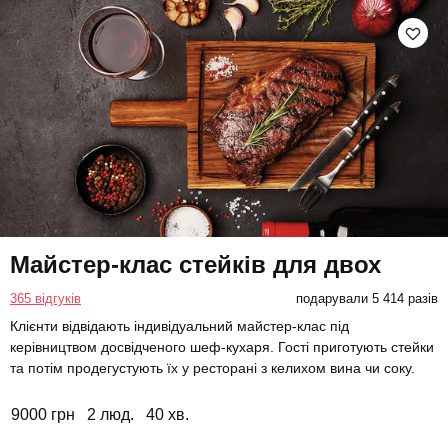
Майстер-клас стейків для двох
365 відгуків
подарували 5 414 разів
Клієнти відвідають індивідуальний майстер-клас під
керівництвом досвідченого шеф-кухаря. Гості приготують стейки
та потім продегустують їх у ресторані з келихом вина чи соку.
9000 грн
2 люд.
40 хв.