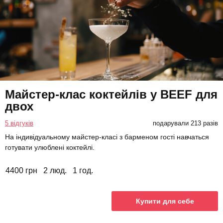
Майстер-клас коктейлів у BEEF для
двох
5 відгуків
подарували 213 разів
На індивідуальному майстер-класі з барменом гості навчаться
готувати улюблені коктейлі.
4400 грн
2 люд.
1 год.
Купити для себе