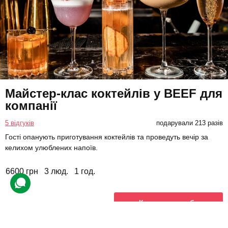
Майстер-клас коктейлів у BEEF для
компанії
5 відгуків
подарували 213 разів
Гості опанують приготування коктейлів та проведуть вечір за
келихом улюблених напоїв.
6600 грн
3 люд.
1 год.
Купити для себе