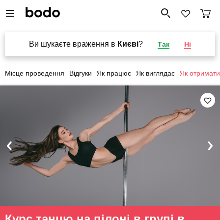
Ви шукаєте враження в
Києві
?
Так
Ні
Місце проведення
Відгуки
Як працює
Як виглядає
Як отримати
Курс танцю на пілоні в групі в