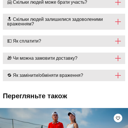
🤗 Скільки людей може брати участь?
🔝 Скільки людей залишилися задоволеними
враженням?
💵 Як сплатити?
🎁 Чи можна замовити доставку?
🔁 Як замінити/обміняти враження?
Перегляньте також