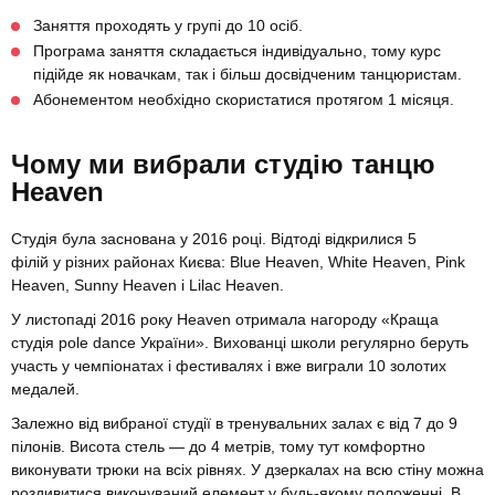
Заняття проходять у групі до 10 осіб.
Програма заняття складається індивідуально, тому курс
підійде як новачкам, так і більш досвідченим танцюристам.
Абонементом необхідно скористатися протягом 1 місяця.
Чому ми вибрали студію танцю
Heaven
Студія була заснована у 2016 році. Відтоді відкрилися 5
філій у різних районах Києва: Blue Heaven, White Heaven, Pink
Heaven, Sunny Heaven і Lilac Heaven.
У листопаді 2016 року Heaven отримала нагороду «Краща
студія pole dance України». Вихованці школи регулярно беруть
участь у чемпіонатах і фестивалях і вже виграли 10 золотих
медалей.
Залежно від вибраної студії в тренувальних залах є від 7 до 9
пілонів. Висота стель — до 4 метрів, тому тут комфортно
виконувати трюки на всіх рівнях. У дзеркалах на всю стіну можна
роздивитися виконуваний елемент у будь-якому положенні. В