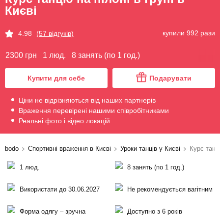
Києві
купили 992 рази
4.98
(57 відгуків)
2300 грн
1 люд.
8 занять (по 1 год.)
Купити для себе
Подарувати
Ціни не відрізняються від наших партнерів
Враження перевірені нашими співробітниками
Реальні фото і відео локацій
bodo
Спортивні враження в Києві
Уроки танців у Києві
Курс танцю
1 люд.
8 занять (по 1 год.)
Використати до 30.06.2027
Не рекомендується вагітним
Форма одягу – зручна
Доступно з 6 років