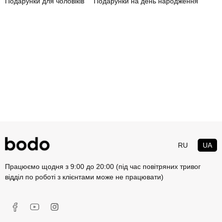
Подарунки для чоловіків
Подарунки на день народження
початківців. У цьому виді спорту немає обмежень ні щодо
комплекції, ні щодо фізичної підготовки. Уроки пол денс здатні
пройти всі, хто бажає пізнати його мистецтво. Навчання трюкам
на жердині — оптимальний варіант для тих, хто хоче підтягнути
форму. Під час занять одночасно працюють руки, ноги, сідниці,
прес та спина. Реальні зміни учні помічають уже за кілька
місяців. Зазвичай тренування пол денс включає розминку,
розтяжку та розучування трюків. Танці допомагають не просто
скинути вагу, а й зміцнити м'язи.
Де у Києві навчитися танцювати
на пілоні?
RU
UA
Безліч студій танцю дають уроки pole dance. Ми пропонуємо
відкрити нові можливості за допомогою курсу танцю на пілоні,
Працюємо щодня з 9:00 до 20:00 (під час повітряних тривог
який можна купити на сайті bodo. Ми дбаємо про наших клієнтів
відділ по роботі з клієнтами може не працювати)
і всі враження попередньо перевіряємо самі, щоб ви могли без
побоювань замовити послугу та насолоджуватися процесом. У
студіях танцю комфортно виконувати трюки завдяки чуйному
нагляду досвідченого тренера, а в дзеркалах завжди можна