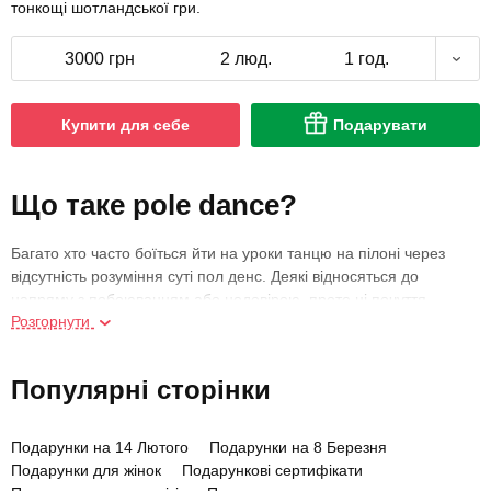
тонкощі шотландської гри.
3000 грн
2 люд.
1 год.
Купити для себе
Подарувати
Що таке pole dance?
Багато хто часто боїться йти на уроки танцю на пілоні через
відсутність розуміння суті пол денс. Деякі відносяться до
напряму з побоюванням або недовірою, проте ці почуття
Розгорнути
пропадають, варто сходити лише на одне тренування. Але в
чому воно полягає? Pole dance – вид спорту, в якому
поєднуються елементи танцю, акробатики, акторської
Популярні сторінки
майстерності та гімнастики. При цьому вправи виконуються за
допомогою пілона — спеціальної сталевої жердини,
встановленої вертикально.
Подарунки на 14 Лютого
Подарунки на 8 Березня
Подарунки для жінок
Подарункові сертифікати
Курс pole dance підходить для різних людей, у тому числі для