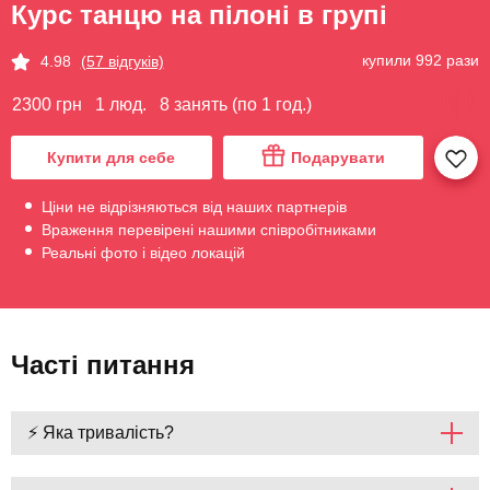
Курс танцю на пілоні в групі
купили 992 рази
4.98
(57 відгуків)
2300 грн
1 люд.
8 занять (по 1 год.)
Купити для себе
Подарувати
Ціни не відрізняються від наших партнерів
Враження перевірені нашими співробітниками
Реальні фото і відео локацій
Часті питання
⚡ Яка тривалість?