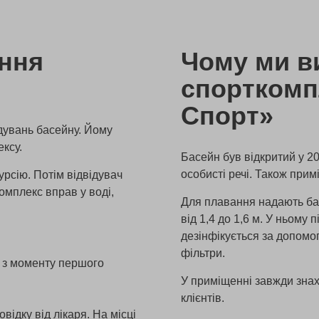
ення
Чому ми в
спорткомп
Спорт»
ідувань басейну. Йому
ексу.
Басейн був відкритий у 20
особисті речі. Також пр
курсію. Потім відвідувач
омплекс вправ у воді,
Для плавання надають бас
від 1,4 до 1,6 м. У ньом
дезінфікується за допомо
фільтри.
в з моменту першого
У приміщенні завжди знах
клієнтів.
ідку від лікаря. На місці