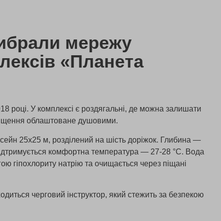
ибрали мережу
лексів «Планета
18 році. У комплексі є роздягальні, де можна залишати
иміщення облаштоване душовими.
ейн 25х25 м, розділений на шість доріжок. Глибина —
у підтримується комфортна температура — 27-28 °C. Вода
гою гіпохлориту натрію та очищається через піщані
одиться черговий інструктор, який стежить за безпекою