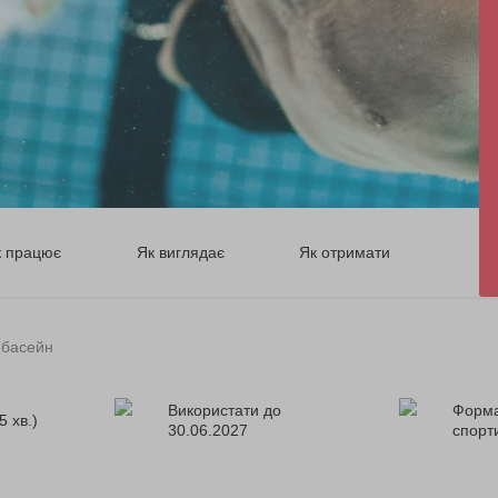
к працює
Як виглядає
Як отримати
 басейн
Використати до
Форма
5 хв.)
30.06.2027
спорт