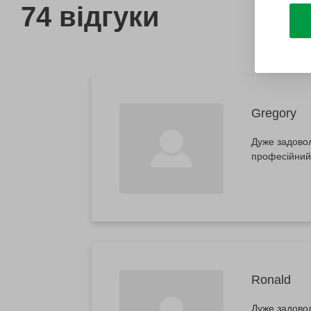
74 відгуки
Gregory
Дуже задовол
професійний
Ronald
Дуже задовол