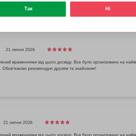
Так
Ні
21 липня 2026
ений враженнями від цього досвіду. Все було організовано на найв
. Обов'язково рекомендую друзям та знайомим!
21 липня 2026
ений враженнями від цього досвіду. Все було організовано на найв