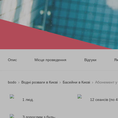
Опис
Місце проведення
Відгуки
Я
bodo
Водні розваги в Києві
Басейни в Києві
Абонемент у
1 люд.
12 сеансів (по 4
З дорослим з будь-