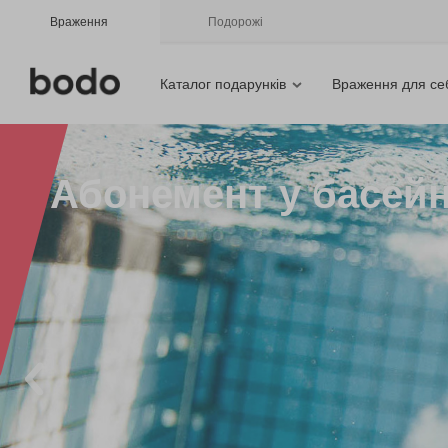
Враження
Подорожі
Каталог подарунків
Враження для се
Абонемент у басейн