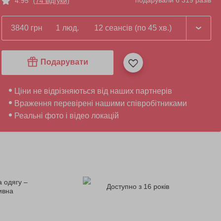
подарували 6 319 разів
4.95
(74 відгуки)
3840 грн
1 люд.
12 сеансів (по 45 хв.)
Подарувати
Ціни не відрізняються від наших партнерів
Враження перевірені нашими співробітниками
Реальні фото і відео локацій
 одягу –
Доступно з 16 років
ивна