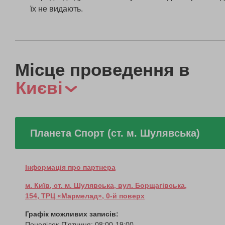
їх не видають.
Місце проведення в
Києві
Планета Спорт (ст. м. Шулявська)
Інформація про партнера
м. Київ, ст. м. Шулявська, вул. Борщагівська,
154, ТРЦ «Мармелад», 0-й поверх
Графік можливих записів:
Понеділок-П'ятниця: 08:00-19:00