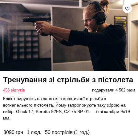
Тренування зі стрільби з пістолета
458 відгуків
подарували 4 502 рази
Клієнт вирушить на заняття з практичної стрільби з
вогнепального пістолета. Йому запропонують таку зброю на
вибір: Glock 17, Beretta 92FS, CZ 75 SP-01 — їхні калібри 9х19
мм.
3090 грн
1 люд.
50 пострілів (1 год.)