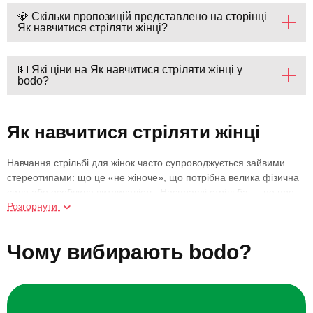
💎 Скільки пропозицій представлено на сторінці
Як навчитися стріляти жінці?
💵 Які ціни на Як навчитися стріляти жінці у
bodo?
Як навчитися стріляти жінці
Навчання стрільбі для жінок часто супроводжується зайвими
стереотипами: що це «не жіноче», що потрібна велика фізична
сила або особлива витривалість. Насправді стрільба — це про
Розгорнути
концентрацію, техніку й контроль, а не про силу. Саме тому
жінки нерідко показують дуже хороші результати вже на перших
заняттях.
Чому вибирають bodo?
Навчитися стріляти жінці означає, перш за все, навчитися
довіряти собі. Коли заняття проходить у спокійному, безпечному
форматі з інструктором, зникає напруга, а процес стає зібраним
і навіть заспокійливим. Стрільба допомагає відчути внутрішню