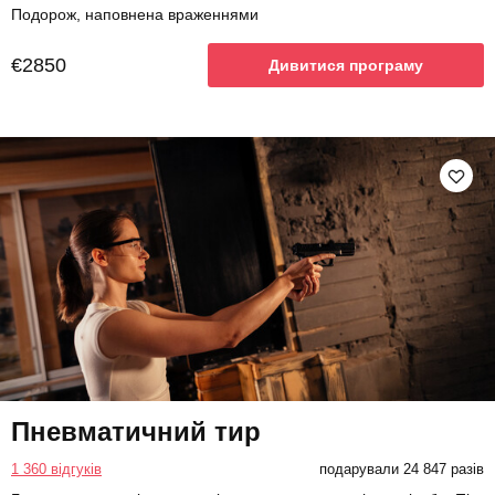
Подорож, наповнена враженнями
€2850
Дивитися програму
Пневматичний тир
1 360 відгуків
подарували 24 847 разів