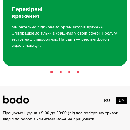
опору, впевненість і фокус — без агресії чи поспіху.
Перевірені
враження
Поради жінкам-новачкам у
навчанні стрільбі
Ми ретельно підбираємо організаторів вражень.
Співпрацюємо тільки з кращими у своїй сфері. Послугу
тестує наш співробітник. На сайті — реальні фото і
Не хвилюйтеся через фізичну силу — техніка важливіша за
відео з локацій.
м’язи.
Починайте з інструктора — це знімає страх і додає
впевненості.
Зосереджуйтесь на диханні — рівний видих стабілізує
приціл.
Тримайте зручну стійку — комфорт тіла напряму впливає на
точність.
RU
UA
Не поспішайте з пострілом — контроль важливіший за
швидкість.
Працюємо щодня з 9:00 до 20:00 (під час повітряних тривог
Уникайте зайвої напруги в руках і плечах — розслаблення
відділ по роботі з клієнтами може не працювати)
покращує результат.