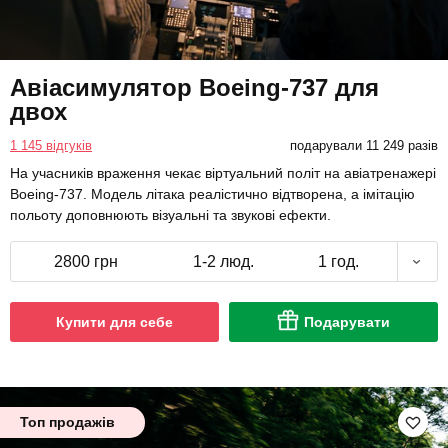
Авіасимулятор Boeing-737 для
двох
1 145 відгуків
подарували 11 249 разів
На учасників враження чекає віртуальний політ на авіатренажері
Boeing-737. Модель літака реалістично відтворена, а імітацію
польоту доповнюють візуальні та звукові ефекти.
2800 грн
1-2 люд.
1 год.
Купити для себе
Подарувати
Топ продажів