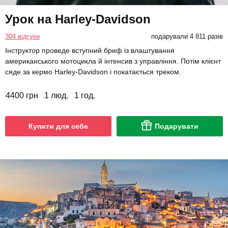
Урок на Harley-Davidson
304 відгуки
подарували 4 811 разів
Інструктор проведе вступний бриф із влаштування
американського мотоцикла й інтенсив з управління. Потім клієнт
сяде за кермо Harley-Davidson і покатається треком.
4400 грн
1 люд.
1 год.
Купити для себе
Подарувати