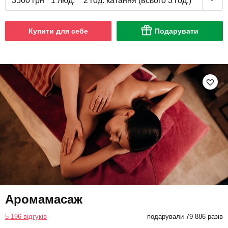
3500 грн
1 люд.
2 год. катання (всього 3 год.)
Купити для себе
Подарувати
Аромамасаж
5 196 відгуків
подарували 79 886 разів