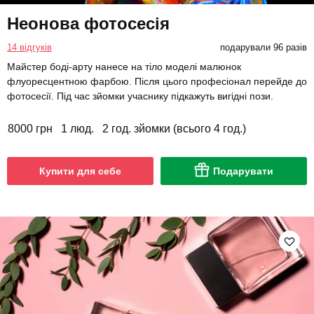
Неонова фотосесія
14 відгуків
подарували 96 разів
Майстер боді-арту нанесе на тіло моделі малюнок
флуоресцентною фарбою. Після цього професіонал перейде до
фотосесії. Під час зйомки учаснику підкажуть вигідні пози.
8000 грн
1 люд.
2 год. зйомки (всього 4 год.)
Купити для себе
Подарувати