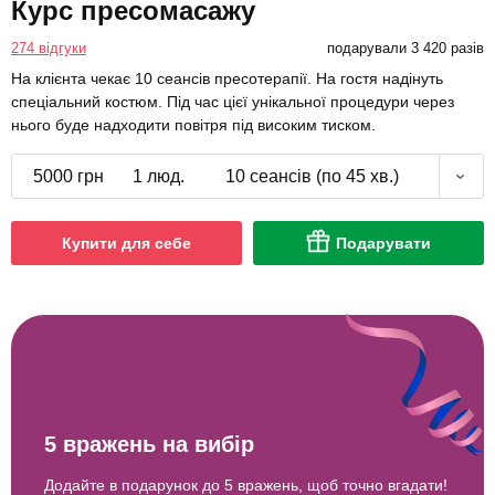
Курс пресомасажу
274 відгуки
подарували 3 420 разів
На клієнта чекає 10 сеансів пресотерапії. На гостя надінуть
спеціальний костюм. Під час цієї унікальної процедури через
нього буде надходити повітря під високим тиском.
5000 грн
1 люд.
10 сеансів (по 45 хв.)
Купити для себе
Подарувати
5 вражень на вибір
Додайте в подарунок до 5 вражень, щоб точно вгадати!