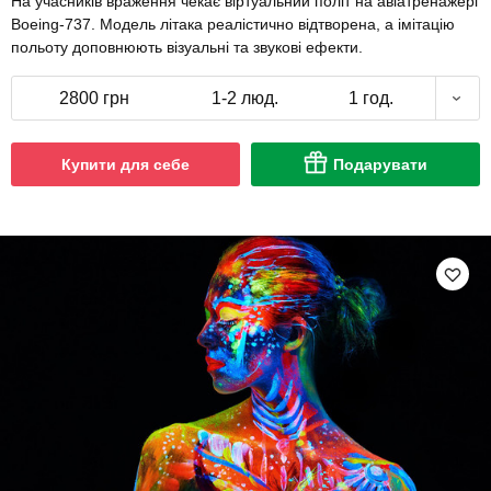
На учасників враження чекає віртуальний політ на авіатренажері
Boeing-737. Модель літака реалістично відтворена, а імітацію
польоту доповнюють візуальні та звукові ефекти.
2800 грн
1-2 люд.
1 год.
Купити для себе
Подарувати