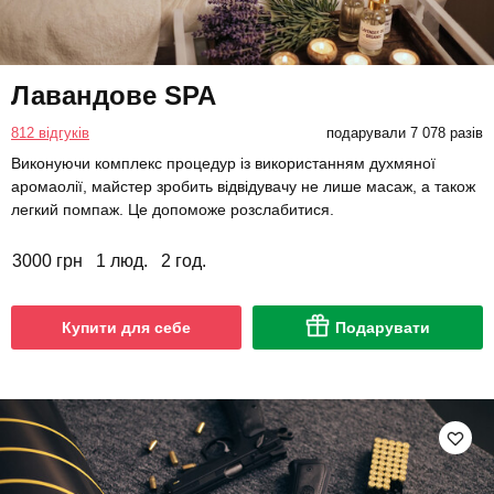
Лавандове SPA
812 відгуків
подарували 7 078 разів
Виконуючи комплекс процедур із використанням духмяної
аромаолії, майстер зробить відвідувачу не лише масаж, а також
легкий помпаж. Це допоможе розслабитися.
3000 грн
1 люд.
2 год.
Купити для себе
Подарувати