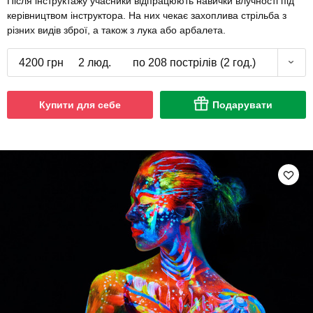
Після інструктажу учасники відпрацюють навички влучності під
керівництвом інструктора. На них чекає захоплива стрільба з
різних видів зброї, а також з лука або арбалета.
4200 грн
2 люд.
по 208 пострілів (2 год.)
Купити для себе
Подарувати