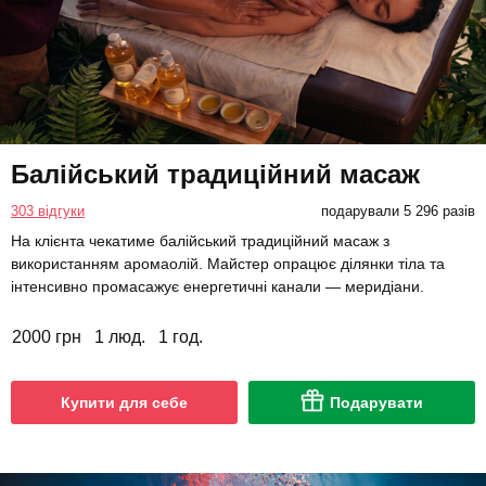
Балійський традиційний масаж
303 відгуки
подарували 5 296 разів
На клієнта чекатиме балійський традиційний масаж з
використанням аромаолій. Майстер опрацює ділянки тіла та
інтенсивно промасажує енергетичні канали — меридіани.
2000 грн
1 люд.
1 год.
Купити для себе
Подарувати