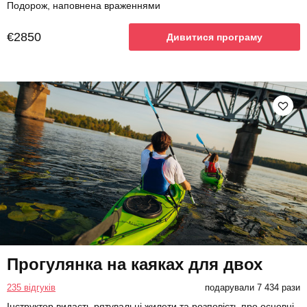
Подорож, наповнена враженнями
€2850
Дивитися програму
Прогулянка на каяках для двох
235 відгуків
подарували 7 434 рази
Інструктор видасть рятувальні жилети та розповість про основні