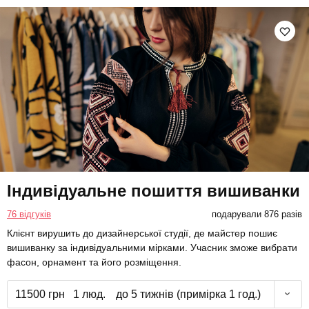
Індивідуальне пошиття вишиванки
76 відгуків
подарували 876 разів
Клієнт вирушить до дизайнерської студії, де майстер пошиє
вишиванку за індивідуальними мірками. Учасник зможе вибрати
фасон, орнамент та його розміщення.
11500 грн
1 люд.
до 5 тижнів (примірка 1 год.)