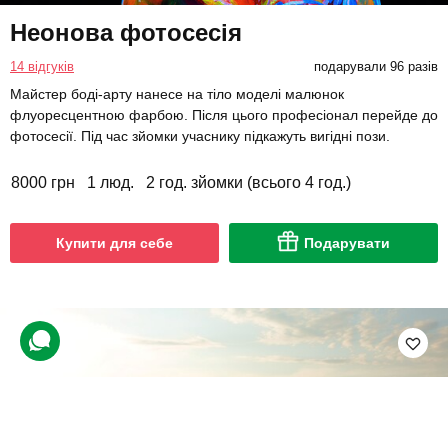
Неонова фотосесія
14 відгуків
подарували 96 разів
Майстер боді-арту нанесе на тіло моделі малюнок
флуоресцентною фарбою. Після цього професіонал перейде до
фотосесії. Під час зйомки учаснику підкажуть вигідні пози.
8000 грн
1 люд.
2 год. зйомки (всього 4 год.)
Купити для себе
Подарувати