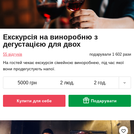
Екскурсія на виноробню з
дегустацією для двох
55 відгуків
подарували 1 602 рази
На гостей чекає екскурсія сімейною виноробнею, під час якої
вони продегустують напої.
5000 грн
2 люд.
2 год.
Купити для себе
Подарувати